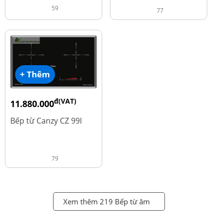
59
77
+ Thêm
đ(VAT)
11.880.000
đ
13.980.000
Bếp từ Canzy CZ 99I
79
Xem thêm 219 Bếp từ âm