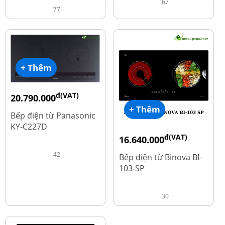
67
77
+ Thêm
đ(VAT)
20.790.000
+ Thêm
đ
25.990.000
Bếp điện từ Panasonic
KY-C227D
đ(VAT)
16.640.000
đ
20.800.000
42
Bếp điện từ Binova BI-
103-SP
30