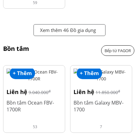
59
Xem thêm 46 Đồ gia dụng
Bồn tắm
Bếp từ FAGOR
+ Thêm
+ Thêm
Liên hệ
Liên hệ
đ
đ
9.040.000
11.850.000
Bồn tắm Ocean FBV-
Bồn tắm Galaxy MBV-
1700R
1700
53
7