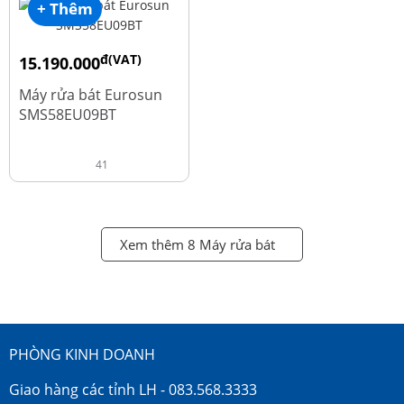
+ Thêm
đ(VAT)
15.190.000
đ
18.990.000
Máy rửa bát Eurosun
SMS58EU09BT
41
Xem thêm 8 Máy rửa bát
PHÒNG KINH DOANH
Giao hàng các tỉnh LH - 083.568.3333