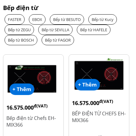
Bếp điện từ
FASTER
EBOX
Bếp từ BESUTO
Bếp từ Kucy
Bếp từ ZEGU
Bếp từ SEVILLA
Bếp từ HAFELE
Bếp từ BOSCH
Bếp từ FAGOR
+ Thêm
+ Thêm
đ(VAT)
16.575.000
đ(VAT)
16.575.000
đ
19.500.000
BẾP ĐIỆN TỪ CHEFS EH-
đ
19.500.000
Bếp điện từ Chefs EH-
MIX366
MIX366