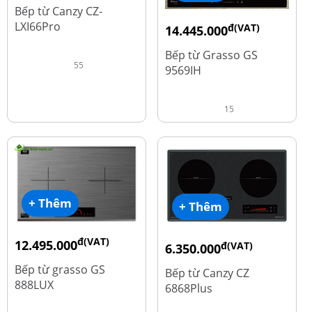
đ
15.980.000
Bếp từ Canzy CZ-
LXI66Pro
đ(VAT)
14.445.000
đ
19.260.000
Bếp từ Grasso GS
55
9569IH
15
+ Thêm
+ Thêm
đ(VAT)
12.495.000
đ(VAT)
6.350.000
đ
16.660.000
đ
15.980.000
Bếp từ grasso GS
Bếp từ Canzy CZ
888LUX
6868Plus