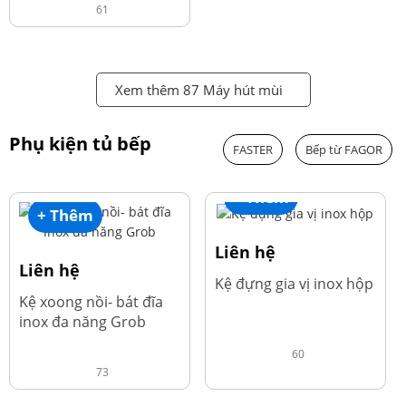
61
Xem thêm 87 Máy hút mùi
Phụ kiện tủ bếp
FASTER
Bếp từ FAGOR
+ Thêm
+ Thêm
Liên hệ
Liên hệ
Kệ đựng gia vị inox hộp
Kệ xoong nồi- bát đĩa
inox đa năng Grob
60
73