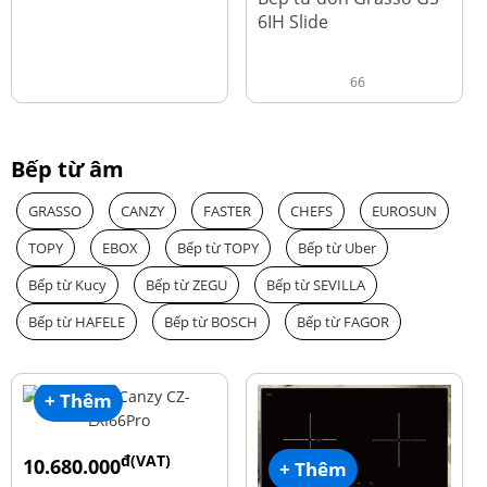
6IH Slide
66
Bếp từ âm
GRASSO
CANZY
FASTER
CHEFS
EUROSUN
TOPY
EBOX
Bếp từ TOPY
Bếp từ Uber
Bếp từ Kucy
Bếp từ ZEGU
Bếp từ SEVILLA
Bếp từ HAFELE
Bếp từ BOSCH
Bếp từ FAGOR
+ Thêm
đ(VAT)
10.680.000
+ Thêm