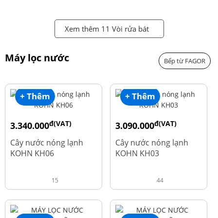
Xem thêm 11 Vòi rửa bát
Máy lọc nước
Bếp từ FAGOR
+ Thêm
+ Thêm
đ(VAT)
đ(VAT)
3.340.000
3.090.000
đ
đ
4.550.000
3.690.000
Cây nước nóng lạnh
Cây nước nóng lạnh
KOHN KH06
KOHN KH03
15
44