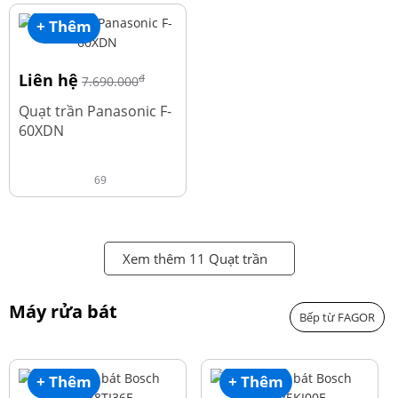
+ Thêm
Liên hệ
đ
7.690.000
Quạt trần Panasonic F-
60XDN
69
Xem thêm 11 Quạt trần
Máy rửa bát
Bếp từ FAGOR
+ Thêm
+ Thêm