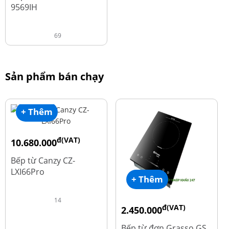
9569IH
69
Sản phẩm bán chạy
+ Thêm
đ(VAT)
10.680.000
đ
15.980.000
Bếp từ Canzy CZ-
LXI66Pro
+ Thêm
14
đ(VAT)
2.450.000
đ
3.560.000
Bếp từ đơn Grasso GS