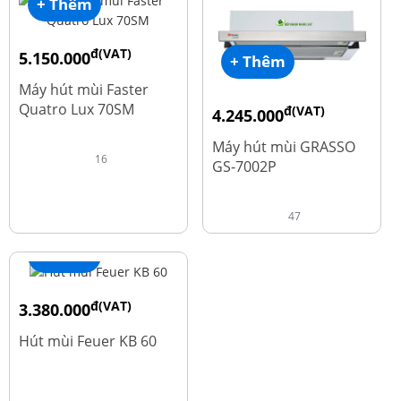
+ Thêm
đ(VAT)
5.150.000
+ Thêm
đ
9.700.000
Máy hút mùi Faster
Quatro Lux 70SM
đ(VAT)
4.245.000
đ
5.660.000
Máy hút mùi GRASSO
16
GS-7002P
47
+ Thêm
đ(VAT)
3.380.000
đ
4.600.000
Hút mùi Feuer KB 60