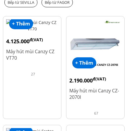
Bếp từ SEVILLA
Bếp từ FAGOR
+ Thêm
đ(VAT)
4.125.000
đ
8.500.000
Máy hút mùi Canzy CZ
VT70
+ Thêm
27
đ(VAT)
2.190.000
đ
4.450.000
Máy hút mùi Canzy CZ-
2070I
67