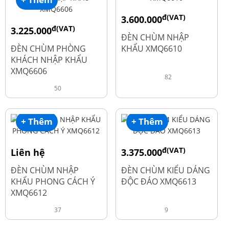
đ(VAT)
3.600.000
đ(VAT)
3.225.000
đ
4.800.000
ĐÈN CHÙM NHẬP
đ
4.300.000
ĐÈN CHÙM PHÒNG
KHẨU XMQ6610
KHÁCH NHẬP KHẨU
XMQ6606
82
50
+ Thêm
+ Thêm
đ(VAT)
Liên hệ
3.375.000
đ
4.500.000
ĐÈN CHÙM NHẬP
ĐÈN CHÙM KIỂU DÁNG
KHẨU PHONG CÁCH Ý
ĐỘC ĐÁO XMQ6613
XMQ6612
37
9