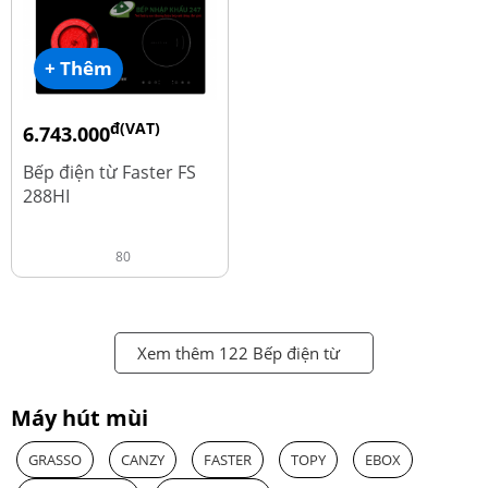
+ Thêm
đ(VAT)
6.743.000
đ
8.990.000
Bếp điện từ Faster FS
288HI
80
Xem thêm 122 Bếp điện từ
Máy hút mùi
GRASSO
CANZY
FASTER
TOPY
EBOX