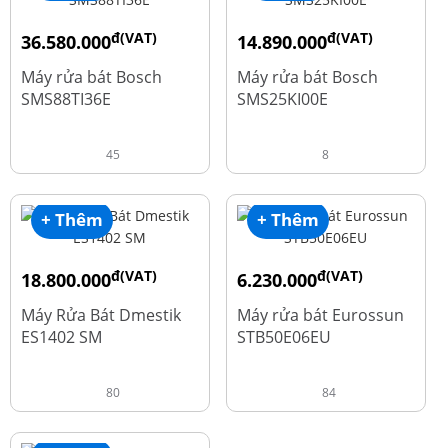
đ(VAT)
đ(VAT)
36.580.000
14.890.000
đ
đ
50.740.000
24.270.000
Máy rửa bát Bosch
Máy rửa bát Bosch
SMS88TI36E
SMS25KI00E
45
8
+ Thêm
+ Thêm
đ(VAT)
đ(VAT)
18.800.000
6.230.000
đ
đ
23.500.000
7.790.000
Máy Rửa Bát Dmestik
Máy rửa bát Eurossun
ES1402 SM
STB50E06EU
80
84