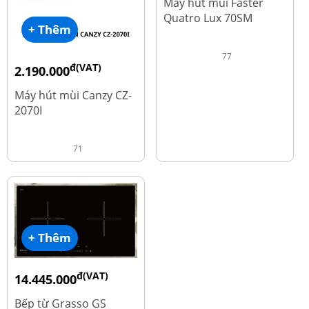
Máy hút mùi Faster
Quatro Lux 70SM
+ Thêm
77
đ(VAT)
2.190.000
đ
4.450.000
Máy hút mùi Canzy CZ-
2070I
71
+ Thêm
đ(VAT)
14.445.000
đ
19.260.000
Bếp từ Grasso GS