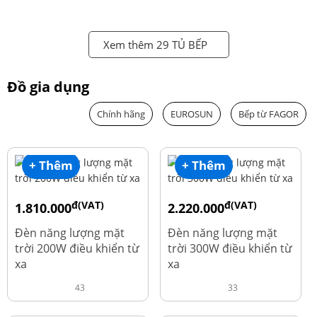
Xem thêm 29 TỦ BẾP
Đồ gia dụng
Chính hãng
EUROSUN
Bếp từ FAGOR
+ Thêm
+ Thêm
đ(VAT)
đ(VAT)
1.810.000
2.220.000
đ
đ
1.960.000
2.390.000
Đèn năng lượng mặt
Đèn năng lượng mặt
trời 200W điều khiển từ
trời 300W điều khiển từ
xa
xa
43
33