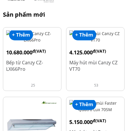
Sản phẩm mới
+ Thêm
+ Thêm
đ(VAT)
đ(VAT)
10.680.000
4.125.000
đ
đ
15.980.000
8.500.000
Bếp từ Canzy CZ-
Máy hút mùi Canzy CZ
LXI66Pro
VT70
25
53
+ Thêm
đ(VAT)
5.150.000
đ
9.700.000