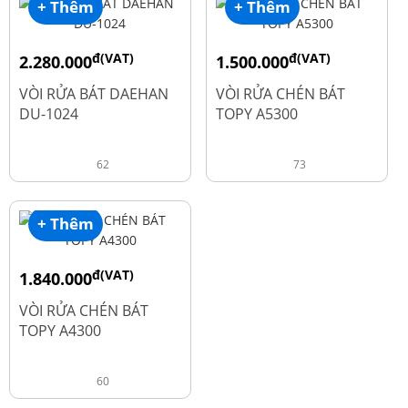
+ Thêm
+ Thêm
đ(VAT)
đ(VAT)
2.280.000
1.500.000
đ
đ
2.600.000
1.990.000
VÒI RỬA BÁT DAEHAN
VÒI RỬA CHÉN BÁT
DU-1024
TOPY A5300
62
73
+ Thêm
đ(VAT)
1.840.000
đ
2.450.000
VÒI RỬA CHÉN BÁT
TOPY A4300
60