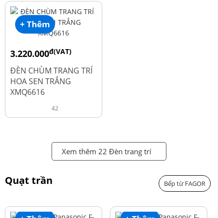
+ Thêm
đ(VAT)
3.220.000
đ
4.600.000
ĐÈN CHÙM TRANG TRÍ
HOA SEN TRẮNG
XMQ6616
42
Xem thêm 22 Đèn trang trí
Quạt trần
Bếp từ FAGOR