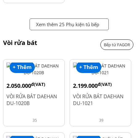
Xem thêm 25 Phụ kiện tủ bếp
Vòi rửa bát
Bếp từ FAGOR
+ Thêm
+ Thêm
đ(VAT)
đ(VAT)
2.050.000
2.199.000
đ
đ
2.600.000
2.900.000
VÒI RỬA BÁT DAEHAN
VÒI RỬA BÁT DAEHAN
DU-1020B
DU-1021
35
39