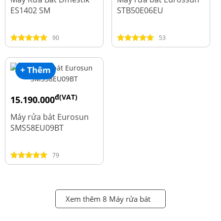
ES1402 SM
STB50E06EU
90
53
+ Thêm
đ(VAT)
15.190.000
đ
18.990.000
Máy rửa bát Eurosun
SMS58EU09BT
79
Xem thêm 8 Máy rửa bát