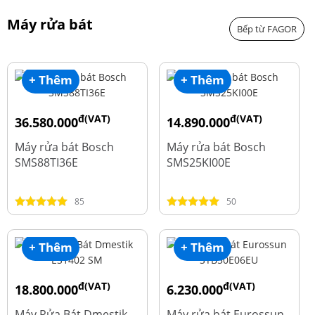
Máy rửa bát
Bếp từ FAGOR
+ Thêm
+ Thêm
đ(VAT)
đ(VAT)
36.580.000
14.890.000
đ
đ
50.740.000
24.270.000
Máy rửa bát Bosch
Máy rửa bát Bosch
SMS88TI36E
SMS25KI00E
85
50
+ Thêm
+ Thêm
đ(VAT)
đ(VAT)
18.800.000
6.230.000
đ
đ
23.500.000
7.790.000
Máy Rửa Bát Dmestik
Máy rửa bát Eurossun