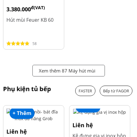
đ(VAT)
3.380.000
đ
4.600.000
Hút mùi Feuer KB 60
58
Xem thêm 87 Máy hút mùi
Phụ kiện tủ bếp
FASTER
Bếp từ FAGOR
+ Thêm
+ Thêm
Liên hệ
Liên hệ
Kệ đựng gia vị inox hộp