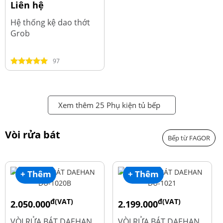
Liên hệ
Hệ thống kệ dao thớt
Grob
97
Xem thêm 25 Phụ kiện tủ bếp
Vòi rửa bát
Bếp từ FAGOR
+ Thêm
+ Thêm
đ(VAT)
đ(VAT)
2.050.000
2.199.000
đ
đ
2.600.000
2.900.000
VÒI RỬA BÁT DAEHAN
VÒI RỬA BÁT DAEHAN