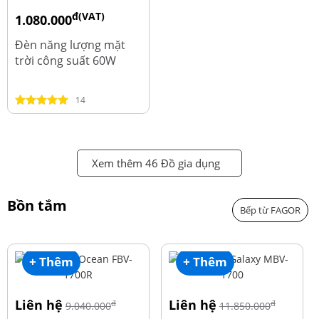
đ(VAT)
1.080.000
đ
1.220.000
Đèn năng lượng mặt
trời công suất 60W
14
Xem thêm 46 Đồ gia dụng
Bồn tắm
Bếp từ FAGOR
+ Thêm
+ Thêm
Liên hệ
Liên hệ
đ
đ
9.040.000
11.850.000