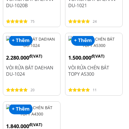
DU-1020B
DU-1021
75
24
+ Thêm
+ Thêm
đ(VAT)
đ(VAT)
2.280.000
1.500.000
đ
đ
2.600.000
1.990.000
VÒI RỬA BÁT DAEHAN
VÒI RỬA CHÉN BÁT
DU-1024
TOPY A5300
20
11
+ Thêm
đ(VAT)
1.840.000