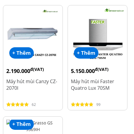
+ Thêm
+ Thêm
đ(VAT)
đ(VAT)
2.190.000
5.150.000
đ
đ
4.450.000
9.700.000
Máy hút mùi Canzy CZ-
Máy hút mùi Faster
2070I
Quatro Lux 70SM
62
99
+ Thêm