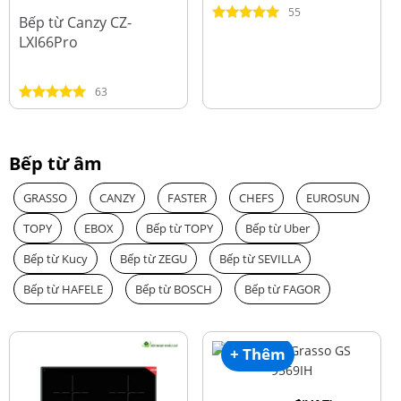
đ
15.980.000
55
Bếp từ Canzy CZ-
LXI66Pro
63
Bếp từ âm
GRASSO
CANZY
FASTER
CHEFS
EUROSUN
TOPY
EBOX
Bếp từ TOPY
Bếp từ Uber
Bếp từ Kucy
Bếp từ ZEGU
Bếp từ SEVILLA
Bếp từ HAFELE
Bếp từ BOSCH
Bếp từ FAGOR
+ Thêm