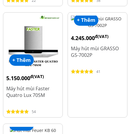
22
58
+ Thêm
đ(VAT)
4.245.000
đ
5.660.000
Máy hút mùi GRASSO
GS-7002P
+ Thêm
41
đ(VAT)
5.150.000
đ
9.700.000
Máy hút mùi Faster
Quatro Lux 70SM
54
+ Thêm