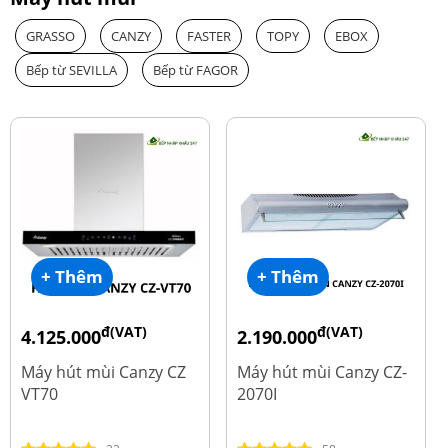
GRASSO
CANZY
FASTER
TOPY
EBOX
Bếp từ SEVILLA
Bếp từ FAGOR
+ Thêm
+ Thêm
đ(VAT)
đ(VAT)
4.125.000
2.190.000
đ
đ
8.500.000
4.450.000
Máy hút mùi Canzy CZ
Máy hút mùi Canzy CZ-
VT70
2070I