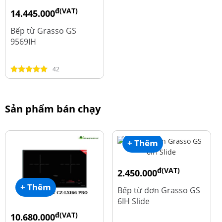
đ(VAT)
14.445.000
đ
19.260.000
Bếp từ Grasso GS
9569IH
42
Sản phẩm bán chạy
+ Thêm
đ(VAT)
2.450.000
đ
3.560.000
+ Thêm
Bếp từ đơn Grasso GS
6IH Slide
đ(VAT)
10.680.000