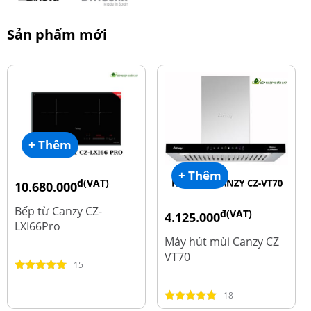
Sản phẩm mới
+ Thêm
+ Thêm
đ(VAT)
10.680.000
đ
15.980.000
Bếp từ Canzy CZ-
đ(VAT)
4.125.000
LXI66Pro
đ
8.500.000
Máy hút mùi Canzy CZ
VT70
15
18