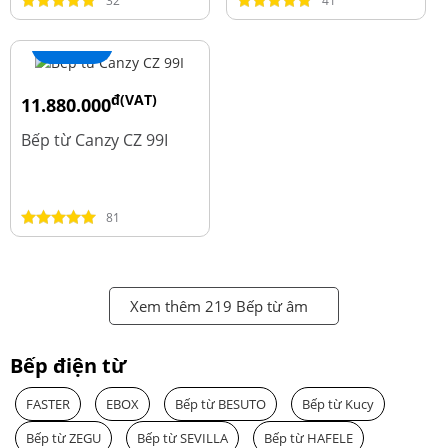
32
41
+ Thêm
đ(VAT)
11.880.000
đ
13.980.000
Bếp từ Canzy CZ 99I
81
Xem thêm 219 Bếp từ âm
Bếp điện từ
FASTER
EBOX
Bếp từ BESUTO
Bếp từ Kucy
Bếp từ ZEGU
Bếp từ SEVILLA
Bếp từ HAFELE