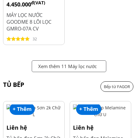
đ(VAT)
4.450.000
đ
6.250.000
MÁY LỌC NƯỚC
GOODME 8 LÕI LỌC
GMRO-07A CV
32
Xem thêm 11 Máy lọc nước
TỦ BẾP
Bếp từ FAGOR
+ Thêm
+ Thêm
Liên hệ
Liên hệ