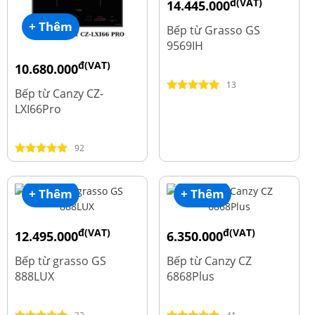
đ(VAT)
14.445.000
đ
19.260.000
+ Thêm
Bếp từ Grasso GS
9569IH
đ(VAT)
10.680.000
đ
15.980.000
13
Bếp từ Canzy CZ-
LXI66Pro
92
+ Thêm
+ Thêm
đ(VAT)
đ(VAT)
12.495.000
6.350.000
đ
đ
16.660.000
15.980.000
Bếp từ grasso GS
Bếp từ Canzy CZ
888LUX
6868Plus