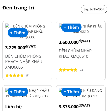
Đèn trang trí
Bếp từ FAGOR
+ Thêm
+ Thêm
đ(VAT)
3.600.000
đ(VAT)
3.225.000
đ
4.800.000
ĐÈN CHÙM NHẬP
đ
4.300.000
ĐÈN CHÙM PHÒNG
KHẨU XMQ6610
KHÁCH NHẬP KHẨU
XMQ6606
24
91
+ Thêm
+ Thêm
đ(VAT)
Liên hệ
3.375.000