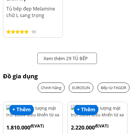
Tủ bếp đẹp Melamine
chữ L sang trọng
99
Xem thêm 29 TỦ BẾP
Đồ gia dụng
Chính hãng
EUROSUN
Bếp từ FAGOR
+ Thêm
+ Thêm
đ(VAT)
đ(VAT)
1.810.000
2.220.000
đ
đ