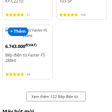
KY-C227D
103-SP
21
100
+ Thêm
đ(VAT)
6.743.000
đ
8.990.000
Bếp điện từ Faster FS
288HI
44
Xem thêm 122 Bếp điện từ
Máy hút mùi