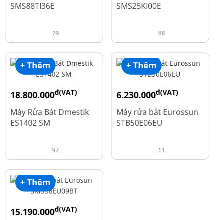
SMS88TI36E
SMS25KI00E
79
88
+ Thêm
+ Thêm
đ(VAT)
đ(VAT)
18.800.000
6.230.000
đ
đ
23.500.000
7.790.000
Máy Rửa Bát Dmestik
Máy rửa bát Eurossun
ES1402 SM
STB50E06EU
97
11
+ Thêm
đ(VAT)
15.190.000