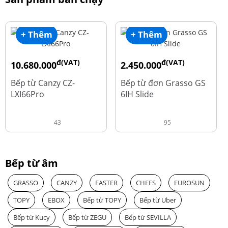
+ Thêm
+ Thêm
đ(VAT)
đ(VAT)
10.680.000
2.450.000
đ
đ
15.980.000
3.560.000
Bếp từ Canzy CZ-
Bếp từ đơn Grasso GS
LXI66Pro
6IH Slide
43
95
Bếp từ âm
GRASSO
CANZY
FASTER
CHEFS
EUROSUN
TOPY
EBOX
Bếp từ TOPY
Bếp từ Uber
Bếp từ Kucy
Bếp từ ZEGU
Bếp từ SEVILLA