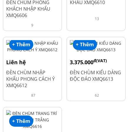
ĐÈN CHÙM PHÒNG
KHẨU XMQ6610
KHÁCH NHẬP KHẨU
XMQ6606
13
9
+ Thêm
+ Thêm
đ(VAT)
Liên hệ
3.375.000
đ
4.500.000
ĐÈN CHÙM NHẬP
ĐÈN CHÙM KIỂU DÁNG
KHẨU PHONG CÁCH Ý
ĐỘC ĐÁO XMQ6613
XMQ6612
87
62
+ Thêm