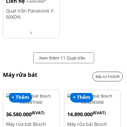
Liên hệ
đ
7.690.000
Quạt trần Panasonic F-
60XDN
6
Xem thêm 11 Quạt trần
Máy rửa bát
Bếp từ FAGOR
+ Thêm
+ Thêm
đ(VAT)
đ(VAT)
36.580.000
14.890.000
đ
đ
50.740.000
24.270.000
Máy rửa bát Bosch
Máy rửa bát Bosch