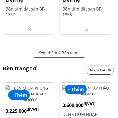
Bồn tắm đặt sàn BF-
Bồn tắm đặt sàn BF-
1757
1858
60
72
Xem thêm 4 Bồn tắm
Đèn trang trí
Bếp từ FAGOR
+ Thêm
+ Thêm
đ(VAT)
3.600.000
đ(VAT)
3.225.000
đ
4.800.000
ĐÈN CHÙM NHẬP
đ
4.300.000