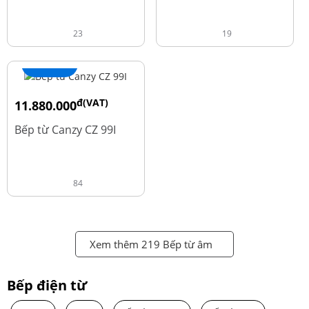
23
19
+ Thêm
đ(VAT)
11.880.000
đ
13.980.000
Bếp từ Canzy CZ 99I
84
Xem thêm 219 Bếp từ âm
Bếp điện từ