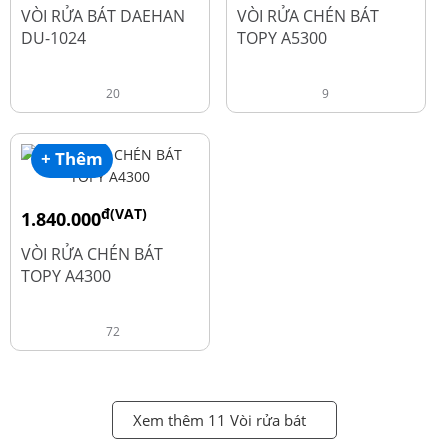
đ
đ
2.600.000
1.990.000
VÒI RỬA BÁT DAEHAN
VÒI RỬA CHÉN BÁT
DU-1024
TOPY A5300
20
9
+ Thêm
đ(VAT)
1.840.000
đ
2.450.000
VÒI RỬA CHÉN BÁT
TOPY A4300
72
Xem thêm 11 Vòi rửa bát