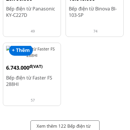
đ
đ
25.990.000
20.800.000
Bếp điện từ Panasonic
Bếp điện từ Binova BI-
KY-C227D
103-SP
49
74
+ Thêm
đ(VAT)
6.743.000
đ
8.990.000
Bếp điện từ Faster FS
288HI
57
Xem thêm 122 Bếp điện từ