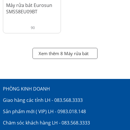
đ
18.990.000
Máy rửa bát Eurosun
SMS58EU09BT
90
Xem thêm 8 Máy rửa bát
PHÒNG KINH DOANH
Giao hàng các tỉnh LH - 083.568.3333
Sản phẩm mới ( VIP) LH - 0983.018.148
Chăm sóc khách hàng LH - 083.568.3333