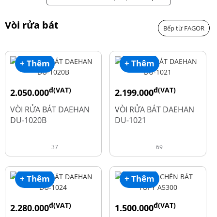
Vòi rửa bát
Bếp từ FAGOR
+ Thêm
+ Thêm
đ(VAT)
đ(VAT)
2.050.000
2.199.000
đ
đ
2.600.000
2.900.000
VÒI RỬA BÁT DAEHAN
VÒI RỬA BÁT DAEHAN
DU-1020B
DU-1021
37
69
+ Thêm
+ Thêm
đ(VAT)
đ(VAT)
2.280.000
1.500.000