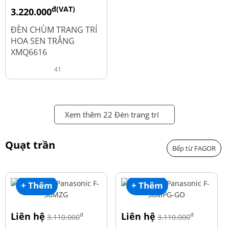
đ(VAT)
3.220.000
đ
4.600.000
ĐÈN CHÙM TRANG TRÍ
HOA SEN TRẮNG
XMQ6616
41
Xem thêm 22 Đèn trang trí
Quạt trần
Bếp từ FAGOR
+ Thêm
+ Thêm
Liên hệ
Liên hệ
đ
đ
3.110.000
3.110.000