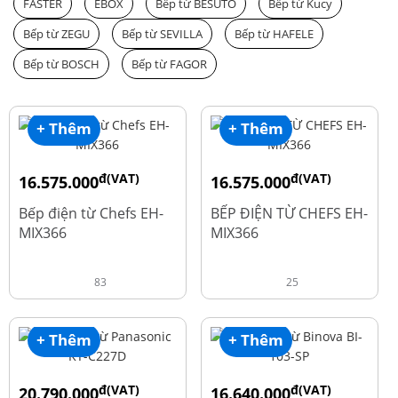
FASTER
EBOX
Bếp từ BESUTO
Bếp từ Kucy
Bếp từ ZEGU
Bếp từ SEVILLA
Bếp từ HAFELE
Bếp từ BOSCH
Bếp từ FAGOR
+ Thêm
+ Thêm
đ(VAT)
đ(VAT)
16.575.000
16.575.000
đ
đ
19.500.000
19.500.000
Bếp điện từ Chefs EH-
BẾP ĐIỆN TỪ CHEFS EH-
MIX366
MIX366
83
25
+ Thêm
+ Thêm
đ(VAT)
đ(VAT)
20.790.000
16.640.000