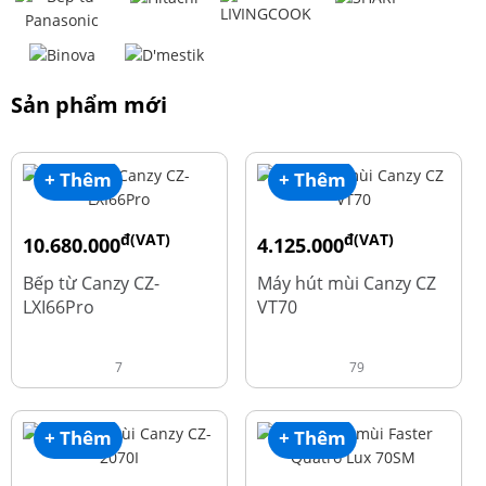
Sản phẩm mới
+ Thêm
+ Thêm
đ(VAT)
đ(VAT)
10.680.000
4.125.000
đ
đ
15.980.000
8.500.000
Bếp từ Canzy CZ-
Máy hút mùi Canzy CZ
LXI66Pro
VT70
7
79
+ Thêm
+ Thêm