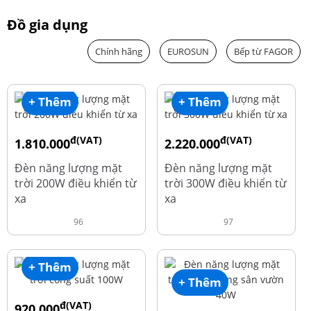
Đồ gia dụng
Chính hãng
EUROSUN
Bếp từ FAGOR
+ Thêm
+ Thêm
đ(VAT)
đ(VAT)
1.810.000
2.220.000
đ
đ
1.960.000
2.390.000
Đèn năng lượng mặt
Đèn năng lượng mặt
trời 200W điều khiển từ
trời 300W điều khiển từ
xa
xa
96
97
+ Thêm
+ Thêm
đ(VAT)
920.000