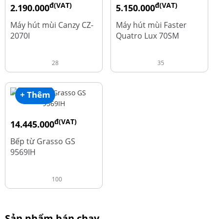
đ(VAT)
đ(VAT)
2.190.000
5.150.000
đ
đ
4.450.000
9.700.000
Máy hút mùi Canzy CZ-
Máy hút mùi Faster
2070I
Quatro Lux 70SM
28
35
+ Thêm
đ(VAT)
14.445.000
đ
19.260.000
Bếp từ Grasso GS
9569IH
100
Sản phẩm bán chạy