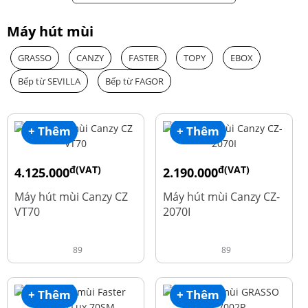
Máy hút mùi
GRASSO
CANZY
FASTER
TOPY
EBOX
Bếp từ SEVILLA
Bếp từ FAGOR
+ Thêm
+ Thêm
đ(VAT)
đ(VAT)
4.125.000
2.190.000
đ
đ
8.500.000
4.450.000
Máy hút mùi Canzy CZ
Máy hút mùi Canzy CZ-
VT70
2070I
89
89
+ Thêm
+ Thêm