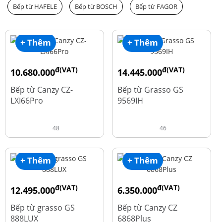
Bếp từ HAFELE
Bếp từ BOSCH
Bếp từ FAGOR
+ Thêm
+ Thêm
đ(VAT)
đ(VAT)
10.680.000
14.445.000
đ
đ
15.980.000
19.260.000
Bếp từ Canzy CZ-
Bếp từ Grasso GS
LXI66Pro
9569IH
48
46
+ Thêm
+ Thêm
đ(VAT)
đ(VAT)
12.495.000
6.350.000
đ
đ
16.660.000
15.980.000
Bếp từ grasso GS
Bếp từ Canzy CZ
888LUX
6868Plus