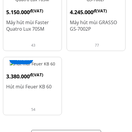
đ(VAT)
đ(VAT)
5.150.000
4.245.000
đ
đ
9.700.000
5.660.000
Máy hút mùi Faster
Máy hút mùi GRASSO
Quatro Lux 70SM
GS-7002P
43
77
+ Thêm
đ(VAT)
3.380.000
đ
4.600.000
Hút mùi Feuer KB 60
54