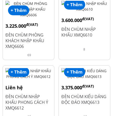
+ Thêm
+ Thêm
đ(VAT)
3.600.000
đ(VAT)
3.225.000
đ
4.800.000
ĐÈN CHÙM NHẬP
đ
4.300.000
ĐÈN CHÙM PHÒNG
KHẨU XMQ6610
KHÁCH NHẬP KHẨU
XMQ6606
8
69
+ Thêm
+ Thêm
đ(VAT)
Liên hệ
3.375.000
đ
4.500.000
ĐÈN CHÙM NHẬP
ĐÈN CHÙM KIỂU DÁNG
KHẨU PHONG CÁCH Ý
ĐỘC ĐÁO XMQ6613
XMQ6612