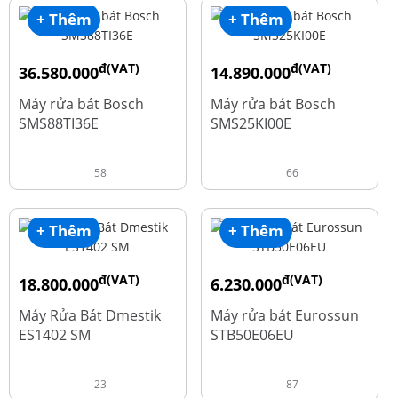
+ Thêm
+ Thêm
đ(VAT)
đ(VAT)
36.580.000
14.890.000
đ
đ
50.740.000
24.270.000
Máy rửa bát Bosch
Máy rửa bát Bosch
SMS88TI36E
SMS25KI00E
58
66
+ Thêm
+ Thêm
đ(VAT)
đ(VAT)
18.800.000
6.230.000
đ
đ
23.500.000
7.790.000
Máy Rửa Bát Dmestik
Máy rửa bát Eurossun
ES1402 SM
STB50E06EU
23
87