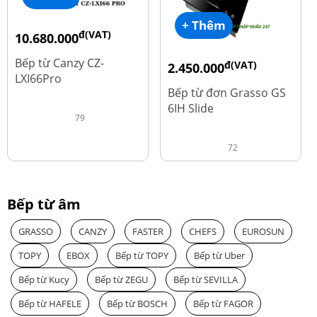
+ Thêm
đ(VAT)
10.680.000
đ
15.980.000
Bếp từ Canzy CZ-
đ(VAT)
2.450.000
LXI66Pro
đ
3.560.000
Bếp từ đơn Grasso GS
6IH Slide
79
72
Bếp từ âm
GRASSO
CANZY
FASTER
CHEFS
EUROSUN
TOPY
EBOX
Bếp từ TOPY
Bếp từ Uber
Bếp từ Kucy
Bếp từ ZEGU
Bếp từ SEVILLA
Bếp từ HAFELE
Bếp từ BOSCH
Bếp từ FAGOR