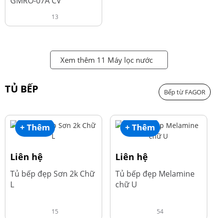
GMRO-07A CV
13
Xem thêm 11 Máy lọc nước
TỦ BẾP
Bếp từ FAGOR
+ Thêm
+ Thêm
Liên hệ
Liên hệ
Tủ bếp đẹp Sơn 2k Chữ
Tủ bếp đẹp Melamine
L
chữ U
15
54