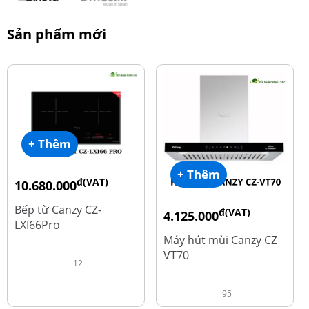
Sản phẩm mới
+ Thêm
+ Thêm
đ(VAT)
10.680.000
đ
15.980.000
Bếp từ Canzy CZ-
đ(VAT)
4.125.000
LXI66Pro
đ
8.500.000
Máy hút mùi Canzy CZ
VT70
12
95