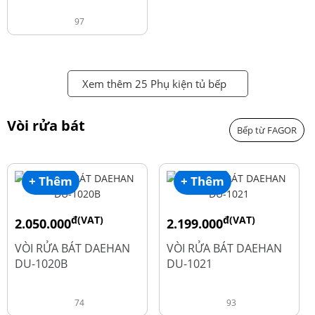
97
Xem thêm 25 Phụ kiện tủ bếp
Vòi rửa bát
Bếp từ FAGOR
+ Thêm
+ Thêm
đ(VAT)
đ(VAT)
2.050.000
2.199.000
đ
đ
2.600.000
2.900.000
VÒI RỬA BÁT DAEHAN
VÒI RỬA BÁT DAEHAN
DU-1020B
DU-1021
74
93