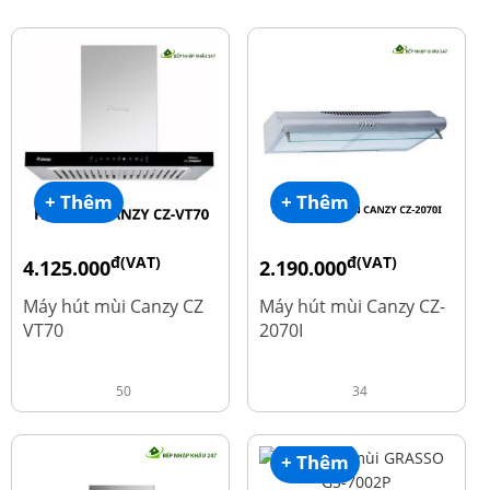
+ Thêm
+ Thêm
đ(VAT)
đ(VAT)
4.125.000
2.190.000
đ
đ
8.500.000
4.450.000
Máy hút mùi Canzy CZ
Máy hút mùi Canzy CZ-
VT70
2070I
50
34
+ Thêm