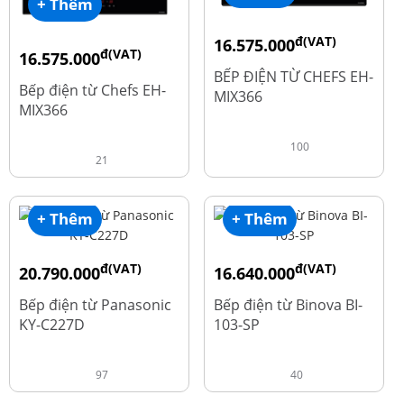
+ Thêm
đ(VAT)
16.575.000
đ(VAT)
16.575.000
đ
19.500.000
BẾP ĐIỆN TỪ CHEFS EH-
đ
19.500.000
Bếp điện từ Chefs EH-
MIX366
MIX366
100
21
+ Thêm
+ Thêm
đ(VAT)
đ(VAT)
20.790.000
16.640.000
đ
đ
25.990.000
20.800.000
Bếp điện từ Panasonic
Bếp điện từ Binova BI-
KY-C227D
103-SP
97
40