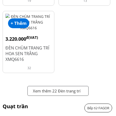
19
13
+ Thêm
đ(VAT)
3.220.000
đ
4.600.000
ĐÈN CHÙM TRANG TRÍ
HOA SEN TRẮNG
XMQ6616
32
Xem thêm 22 Đèn trang trí
Quạt trần
Bếp từ FAGOR