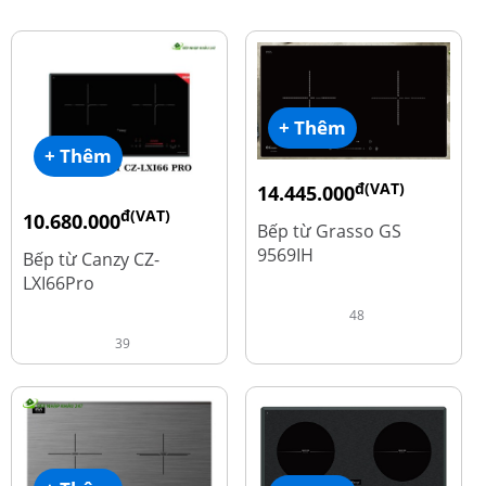
+ Thêm
+ Thêm
đ(VAT)
14.445.000
đ(VAT)
đ
10.680.000
19.260.000
Bếp từ Grasso GS
đ
15.980.000
9569IH
Bếp từ Canzy CZ-
LXI66Pro
48
39