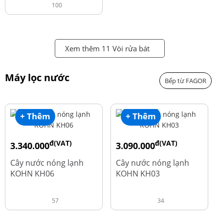
100
Xem thêm 11 Vòi rửa bát
Máy lọc nước
Bếp từ FAGOR
+ Thêm
+ Thêm
đ(VAT)
đ(VAT)
3.340.000
3.090.000
đ
đ
4.550.000
3.690.000
Cây nước nóng lạnh
Cây nước nóng lạnh
KOHN KH06
KOHN KH03
57
34