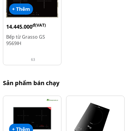
+ Thêm
đ(VAT)
14.445.000
đ
19.260.000
Bếp từ Grasso GS
9569IH
63
Sản phẩm bán chạy
+ Thêm