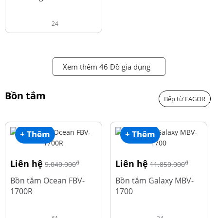
24
Xem thêm 46 Đồ gia dụng
Bồn tắm
Bếp từ FAGOR
+ Thêm
+ Thêm
Liên hệ
Liên hệ
đ
đ
9.040.000
11.850.000
Bồn tắm Ocean FBV-
Bồn tắm Galaxy MBV-
1700R
1700