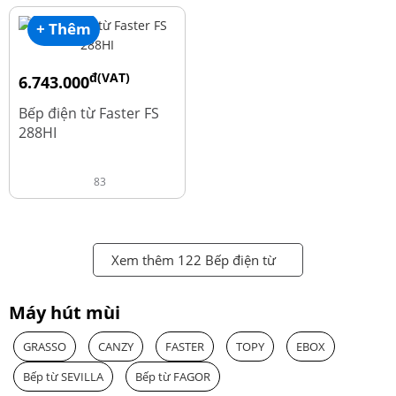
+ Thêm
đ(VAT)
6.743.000
đ
8.990.000
Bếp điện từ Faster FS
288HI
83
Xem thêm 122 Bếp điện từ
Máy hút mùi
GRASSO
CANZY
FASTER
TOPY
EBOX
Bếp từ SEVILLA
Bếp từ FAGOR