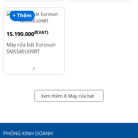
+ Thêm
đ(VAT)
15.190.000
đ
18.990.000
Máy rửa bát Eurosun
SMS58EU09BT
9
Xem thêm 8 Máy rửa bát
PHÒNG KINH DOANH