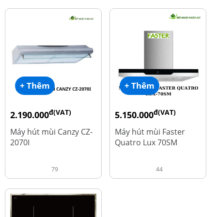
+ Thêm
+ Thêm
đ(VAT)
đ(VAT)
2.190.000
5.150.000
đ
đ
4.450.000
9.700.000
Máy hút mùi Canzy CZ-
Máy hút mùi Faster
2070I
Quatro Lux 70SM
79
44