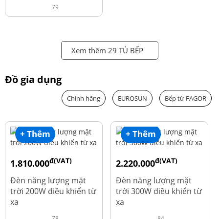
79
Xem thêm 29 TỦ BẾP
Đồ gia dụng
Chính hãng
EUROSUN
Bếp từ FAGOR
+ Thêm
+ Thêm
đ(VAT)
đ(VAT)
1.810.000
2.220.000
đ
đ
1.960.000
2.390.000
Đèn năng lượng mặt
Đèn năng lượng mặt
trời 200W điều khiển từ
trời 300W điều khiển từ
xa
xa
78
84