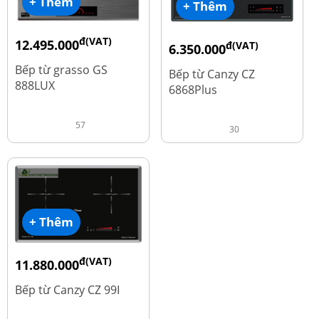
+ Thêm
+ Thêm
đ(VAT)
12.495.000
đ(VAT)
6.350.000
đ
16.660.000
đ
15.980.000
Bếp từ grasso GS
Bếp từ Canzy CZ
888LUX
6868Plus
57
30
+ Thêm
đ(VAT)
11.880.000
đ
13.980.000
Bếp từ Canzy CZ 99I