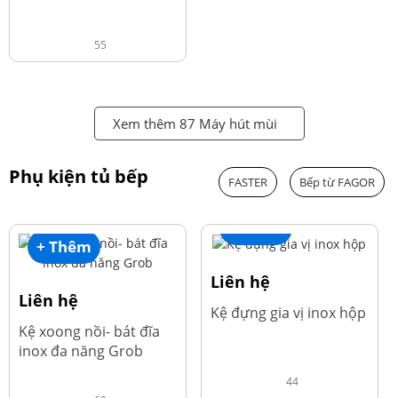
55
Xem thêm 87 Máy hút mùi
Phụ kiện tủ bếp
FASTER
Bếp từ FAGOR
+ Thêm
+ Thêm
Liên hệ
Liên hệ
Kệ đựng gia vị inox hộp
Kệ xoong nồi- bát đĩa
inox đa năng Grob
44