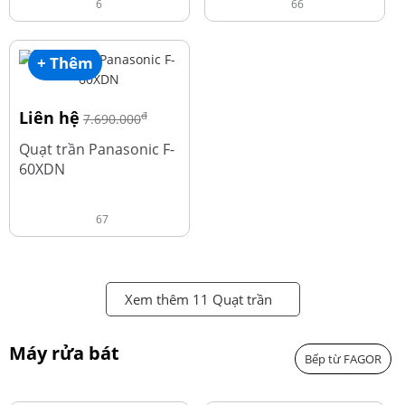
6
66
+ Thêm
Liên hệ
đ
7.690.000
Quạt trần Panasonic F-
60XDN
67
Xem thêm 11 Quạt trần
Máy rửa bát
Bếp từ FAGOR