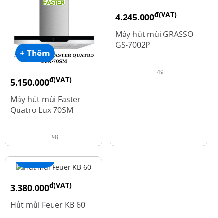
đ(VAT)
4.245.000
đ
5.660.000
Máy hút mùi GRASSO
GS-7002P
+ Thêm
49
đ(VAT)
5.150.000
đ
9.700.000
Máy hút mùi Faster
Quatro Lux 70SM
98
+ Thêm
đ(VAT)
3.380.000
đ
4.600.000
Hút mùi Feuer KB 60