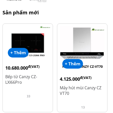
Sản phẩm mới
+ Thêm
+ Thêm
đ(VAT)
10.680.000
đ
15.980.000
Bếp từ Canzy CZ-
đ(VAT)
4.125.000
LXI66Pro
đ
8.500.000
Máy hút mùi Canzy CZ
VT70
33
13