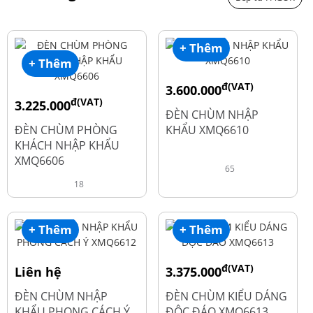
+ Thêm
+ Thêm
đ(VAT)
3.600.000
đ(VAT)
3.225.000
đ
4.800.000
ĐÈN CHÙM NHẬP
đ
4.300.000
ĐÈN CHÙM PHÒNG
KHẨU XMQ6610
KHÁCH NHẬP KHẨU
XMQ6606
65
18
+ Thêm
+ Thêm
đ(VAT)
Liên hệ
3.375.000
đ
4.500.000
ĐÈN CHÙM NHẬP
ĐÈN CHÙM KIỂU DÁNG
KHẨU PHONG CÁCH Ý
ĐỘC ĐÁO XMQ6613