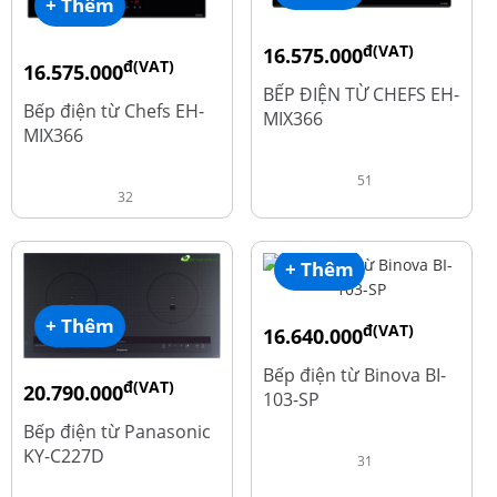
+ Thêm
đ(VAT)
16.575.000
đ(VAT)
16.575.000
đ
19.500.000
BẾP ĐIỆN TỪ CHEFS EH-
đ
19.500.000
Bếp điện từ Chefs EH-
MIX366
MIX366
51
32
+ Thêm
+ Thêm
đ(VAT)
16.640.000
đ
20.800.000
Bếp điện từ Binova BI-
đ(VAT)
20.790.000
103-SP
đ
25.990.000
Bếp điện từ Panasonic
KY-C227D
31