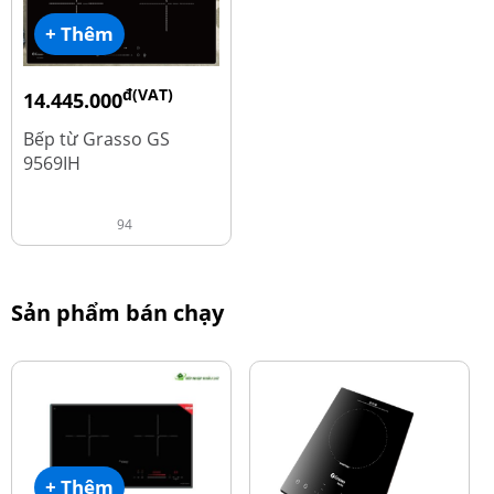
+ Thêm
đ(VAT)
14.445.000
đ
19.260.000
Bếp từ Grasso GS
9569IH
94
Sản phẩm bán chạy
+ Thêm