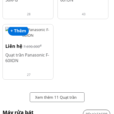
56XPG
60TDN
28
43
+ Thêm
Liên hệ
đ
7.690.000
Quạt trần Panasonic F-
60XDN
27
Xem thêm 11 Quạt trần
Máy rửa bát