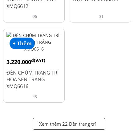
XMQ6612
96
31
+ Thêm
đ(VAT)
3.220.000
đ
4.600.000
ĐÈN CHÙM TRANG TRÍ
HOA SEN TRẮNG
XMQ6616
43
Xem thêm 22 Đèn trang trí