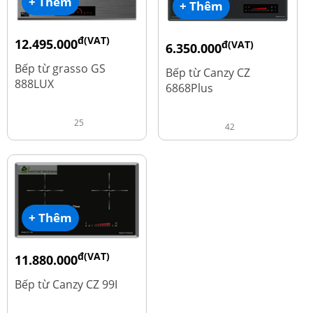
+ Thêm
+ Thêm
đ(VAT)
12.495.000
đ(VAT)
6.350.000
đ
16.660.000
đ
15.980.000
Bếp từ grasso GS
Bếp từ Canzy CZ
888LUX
6868Plus
25
42
+ Thêm
đ(VAT)
11.880.000
đ
13.980.000
Bếp từ Canzy CZ 99I