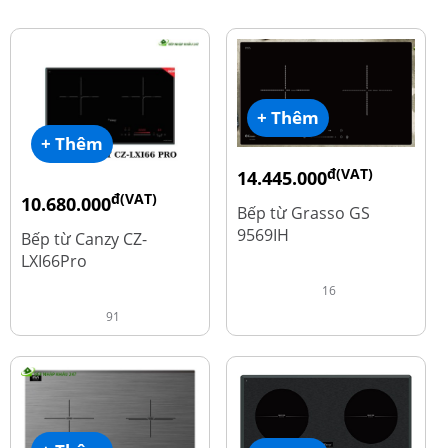
+ Thêm
+ Thêm
đ(VAT)
14.445.000
đ(VAT)
đ
10.680.000
19.260.000
Bếp từ Grasso GS
đ
15.980.000
9569IH
Bếp từ Canzy CZ-
LXI66Pro
16
91