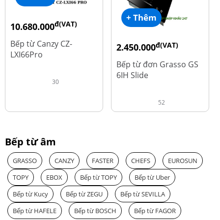
+ Thêm
đ(VAT)
10.680.000
đ
15.980.000
Bếp từ Canzy CZ-
đ(VAT)
2.450.000
LXI66Pro
đ
3.560.000
Bếp từ đơn Grasso GS
6IH Slide
30
52
Bếp từ âm
GRASSO
CANZY
FASTER
CHEFS
EUROSUN
TOPY
EBOX
Bếp từ TOPY
Bếp từ Uber
Bếp từ Kucy
Bếp từ ZEGU
Bếp từ SEVILLA
Bếp từ HAFELE
Bếp từ BOSCH
Bếp từ FAGOR