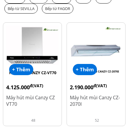
Bếp từ SEVILLA
Bếp từ FAGOR
+ Thêm
+ Thêm
đ(VAT)
đ(VAT)
4.125.000
2.190.000
đ
đ
8.500.000
4.450.000
Máy hút mùi Canzy CZ
Máy hút mùi Canzy CZ-
VT70
2070I
48
52