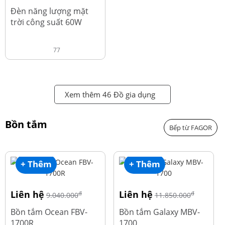
đ
1.220.000
Đèn năng lượng mặt
trời công suất 60W
77
Xem thêm 46 Đồ gia dụng
Bồn tắm
Bếp từ FAGOR
+ Thêm
+ Thêm
Liên hệ
Liên hệ
đ
đ
9.040.000
11.850.000
Bồn tắm Ocean FBV-
Bồn tắm Galaxy MBV-
1700R
1700