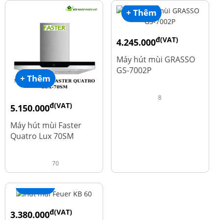
+ Thêm
đ(VAT)
4.245.000
đ
5.660.000
Máy hút mùi GRASSO
GS-7002P
+ Thêm
8
đ(VAT)
5.150.000
đ
9.700.000
Máy hút mùi Faster
Quatro Lux 70SM
70
+ Thêm
đ(VAT)
3.380.000