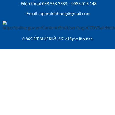
- Điện thoại:083.568.3333 – 0983.018.148
- Email: nppminhhung@gmail.com
© 2022 BẾP NHẬP KHẨU 247. All Rights Reserved.