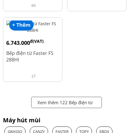
60
+ Thêm
đ(VAT)
6.743.000
đ
8.990.000
Bếp điện từ Faster FS
288HI
27
Xem thêm 122 Bếp điện từ
Máy hút mùi
GRASSO
CANZY
FASTER
TOPY
EBOX