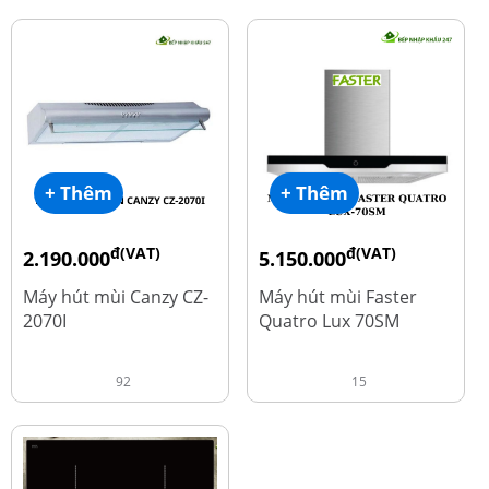
+ Thêm
+ Thêm
đ(VAT)
đ(VAT)
2.190.000
5.150.000
đ
đ
4.450.000
9.700.000
Máy hút mùi Canzy CZ-
Máy hút mùi Faster
2070I
Quatro Lux 70SM
92
15