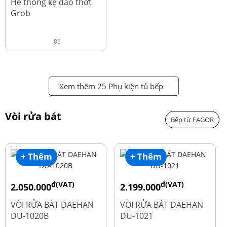
Hệ thống kệ dao thớt
Grob
85
Xem thêm 25 Phụ kiện tủ bếp
Vòi rửa bát
Bếp từ FAGOR
+ Thêm
+ Thêm
đ(VAT)
đ(VAT)
2.050.000
2.199.000
đ
đ
2.600.000
2.900.000
VÒI RỬA BÁT DAEHAN
VÒI RỬA BÁT DAEHAN
DU-1020B
DU-1021