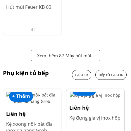
đ
4.600.000
Hút mùi Feuer KB 60
41
Xem thêm 87 Máy hút mùi
Phụ kiện tủ bếp
FASTER
Bếp từ FAGOR
+ Thêm
+ Thêm
Liên hệ
Liên hệ
Kệ đựng gia vị inox hộp
Kệ xoong nồi- bát đĩa
inox đa năng Grob