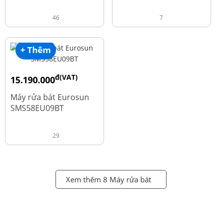
46
7
+ Thêm
đ(VAT)
15.190.000
đ
18.990.000
Máy rửa bát Eurosun
SMS58EU09BT
29
Xem thêm 8 Máy rửa bát