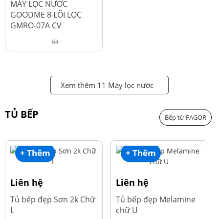
MÁY LỌC NƯỚC
GOODME 8 LÕI LỌC
GMRO-07A CV
64
Xem thêm 11 Máy lọc nước
TỦ BẾP
Bếp từ FAGOR
+ Thêm
+ Thêm
Liên hệ
Liên hệ
Tủ bếp đẹp Sơn 2k Chữ
Tủ bếp đẹp Melamine
L
chữ U