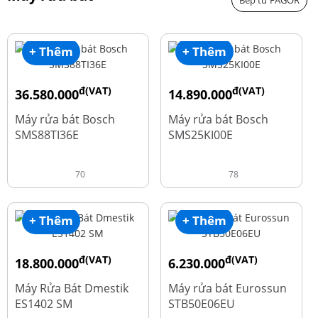
Bếp từ FAGOR
+ Thêm
+ Thêm
đ(VAT)
đ(VAT)
36.580.000
14.890.000
đ
đ
50.740.000
24.270.000
Máy rửa bát Bosch
Máy rửa bát Bosch
SMS88TI36E
SMS25KI00E
70
78
+ Thêm
+ Thêm
đ(VAT)
đ(VAT)
18.800.000
6.230.000
đ
đ
23.500.000
7.790.000
Máy Rửa Bát Dmestik
Máy rửa bát Eurossun
ES1402 SM
STB50E06EU