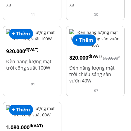
xa
xa
11
50
+ Thêm
+ Thêm
đ(VAT)
920.000
đ(VAT)
820.000
đ
đ
1.010.000
990.000
Đèn năng lượng mặt
trời công suất 100W
Đèn năng lượng mặt
trời chiếu sáng sân
vườn 40W
91
67
+ Thêm
đ(VAT)
1.080.000