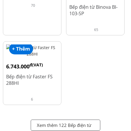
đ
20.800.000
70
Bếp điện từ Binova BI-
103-SP
65
+ Thêm
đ(VAT)
6.743.000
đ
8.990.000
Bếp điện từ Faster FS
288HI
6
Xem thêm 122 Bếp điện từ