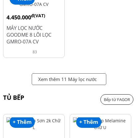
đ(VAT)
4.450.000
đ
6.250.000
MÁY LỌC NƯỚC
GOODME 8 LÕI LỌC
GMRO-07A CV
83
Xem thêm 11 Máy lọc nước
TỦ BẾP
Bếp từ FAGOR
+ Thêm
+ Thêm