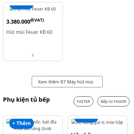
+ Thêm
đ(VAT)
3.380.000
đ
4.600.000
Hút mùi Feuer KB 60
8
Xem thêm 87 Máy hút mùi
Phụ kiện tủ bếp
FASTER
Bếp từ FAGOR
+ Thêm
+ Thêm