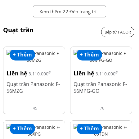
Xem thêm 22 Đèn trang trí
Quạt trần
Bếp từ FAGOR
+ Thêm
+ Thêm
Liên hệ
Liên hệ
đ
đ
3.110.000
3.110.000
Quạt trần Panasonic F-
Quạt trần Panasonic F-
56MZG
56MPG-GO
45
76
+ Thêm
+ Thêm