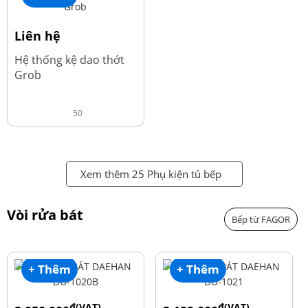
Liên hệ
Hệ thống kệ dao thớt
Grob
50
Xem thêm 25 Phụ kiện tủ bếp
Vòi rửa bát
Bếp từ FAGOR
+ Thêm
+ Thêm
đ(VAT)
đ(VAT)