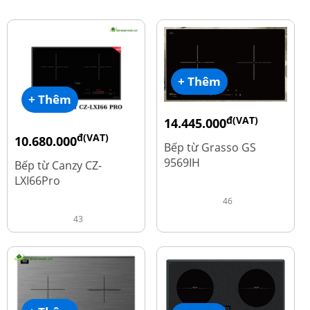
+ Thêm
+ Thêm
đ(VAT)
14.445.000
đ(VAT)
đ
10.680.000
19.260.000
Bếp từ Grasso GS
đ
15.980.000
9569IH
Bếp từ Canzy CZ-
LXI66Pro
46
43