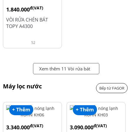
đ(VAT)
1.840.000
đ
2.450.000
VÒI RỬA CHÉN BÁT
TOPY A4300
52
Xem thêm 11 Vòi rửa bát
Máy lọc nước
Bếp từ FAGOR
+ Thêm
+ Thêm
đ(VAT)
đ(VAT)
3.340.000
3.090.000