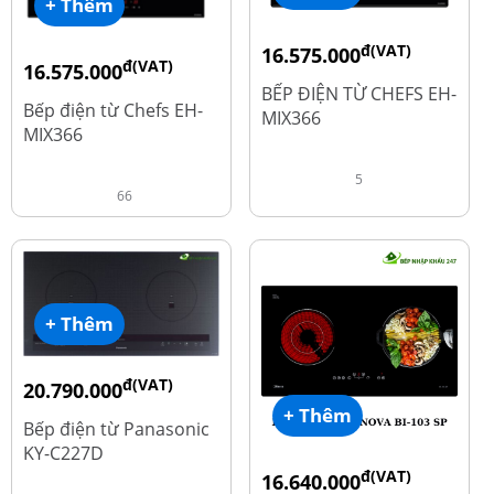
+ Thêm
đ(VAT)
16.575.000
đ(VAT)
16.575.000
đ
19.500.000
BẾP ĐIỆN TỪ CHEFS EH-
đ
19.500.000
Bếp điện từ Chefs EH-
MIX366
MIX366
5
66
+ Thêm
đ(VAT)
20.790.000
+ Thêm
đ
25.990.000
Bếp điện từ Panasonic
KY-C227D
đ(VAT)
16.640.000