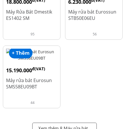
đ(VAT)
đ(VAT)
18.800.000
6.230.000
đ
đ
23.500.000
7.790.000
Máy Rửa Bát Dmestik
Máy rửa bát Eurossun
ES1402 SM
STB50E06EU
95
56
+ Thêm
đ(VAT)
15.190.000
đ
18.990.000
Máy rửa bát Eurosun
SMS58EU09BT
44
Xem thêm 8 Máy rửa bát