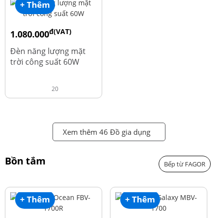
+ Thêm
đ(VAT)
1.080.000
đ
1.220.000
Đèn năng lượng mặt
trời công suất 60W
20
Xem thêm 46 Đồ gia dụng
Bồn tắm
Bếp từ FAGOR
+ Thêm
+ Thêm