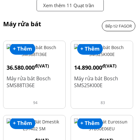
Xem thêm 11 Quạt trần
Máy rửa bát
Bếp từ FAGOR
+ Thêm
+ Thêm
đ(VAT)
đ(VAT)
36.580.000
14.890.000
đ
đ
50.740.000
24.270.000
Máy rửa bát Bosch
Máy rửa bát Bosch
SMS88TI36E
SMS25KI00E
94
83
+ Thêm
+ Thêm