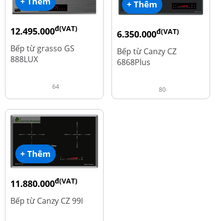
+ Thêm
+ Thêm
đ(VAT)
12.495.000
đ(VAT)
6.350.000
đ
16.660.000
đ
15.980.000
Bếp từ grasso GS
Bếp từ Canzy CZ
888LUX
6868Plus
64
80
+ Thêm
đ(VAT)
11.880.000
đ
13.980.000
Bếp từ Canzy CZ 99I