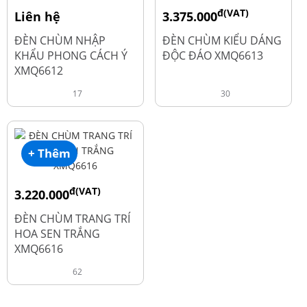
đ(VAT)
Liên hệ
3.375.000
đ
4.500.000
ĐÈN CHÙM NHẬP
ĐÈN CHÙM KIỂU DÁNG
KHẨU PHONG CÁCH Ý
ĐỘC ĐÁO XMQ6613
XMQ6612
17
30
+ Thêm
đ(VAT)
3.220.000
đ
4.600.000
ĐÈN CHÙM TRANG TRÍ
HOA SEN TRẮNG
XMQ6616
62