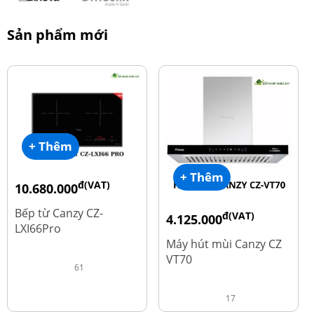
Sản phẩm mới
+ Thêm
+ Thêm
đ(VAT)
10.680.000
đ
15.980.000
Bếp từ Canzy CZ-
đ(VAT)
4.125.000
LXI66Pro
đ
8.500.000
Máy hút mùi Canzy CZ
VT70
61
17