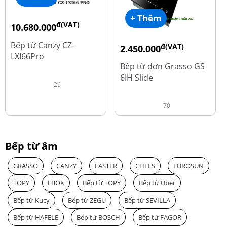
+ Thêm
đ(VAT)
10.680.000
đ
15.980.000
Bếp từ Canzy CZ-
đ(VAT)
2.450.000
LXI66Pro
đ
3.560.000
Bếp từ đơn Grasso GS
6IH Slide
26
70
Bếp từ âm
GRASSO
CANZY
FASTER
CHEFS
EUROSUN
TOPY
EBOX
Bếp từ TOPY
Bếp từ Uber
Bếp từ Kucy
Bếp từ ZEGU
Bếp từ SEVILLA
Bếp từ HAFELE
Bếp từ BOSCH
Bếp từ FAGOR