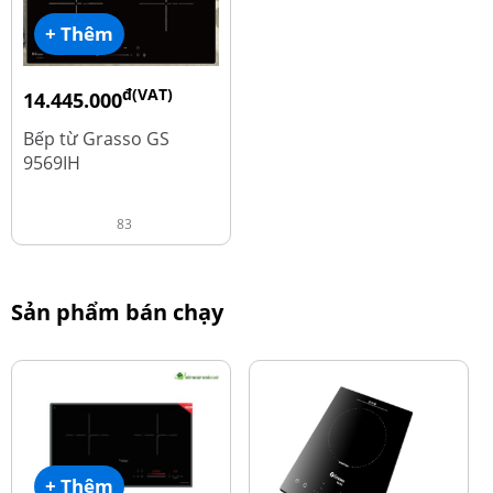
+ Thêm
đ(VAT)
14.445.000
đ
19.260.000
Bếp từ Grasso GS
9569IH
83
Sản phẩm bán chạy
+ Thêm