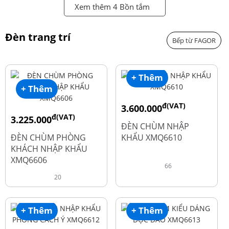
Xem thêm 4 Bồn tắm
Đèn trang trí
Bếp từ FAGOR
+ Thêm
+ Thêm
đ(VAT)
3.600.000
đ(VAT)
3.225.000
đ
4.800.000
ĐÈN CHÙM NHẬP
đ
4.300.000
ĐÈN CHÙM PHÒNG
KHẨU XMQ6610
KHÁCH NHẬP KHẨU
XMQ6606
66
20
+ Thêm
+ Thêm