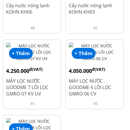
đ
đ
4.550.000
3.690.000
Cây nước nóng lạnh
Cây nước nóng lạnh
KOHN KH06
KOHN KH03
68
62
+ Thêm
+ Thêm
đ(VAT)
đ(VAT)
4.250.000
4.050.000
đ
đ
6.050.000
5.250.000
MÁY LỌC NƯỚC
MÁY LỌC NƯỚC
GOODME 7 LÕI LỌC
GOODME 6 LÕI LỌC
GMRO-07 KV UV
GMRO-06 CV
61
50
+ Thêm