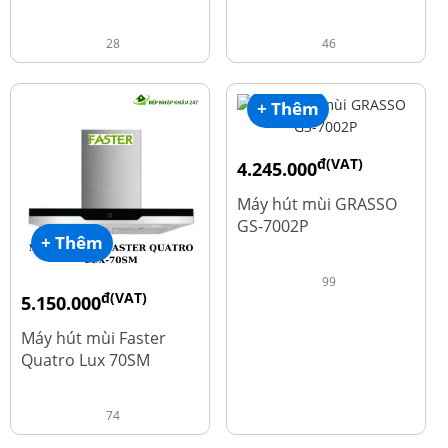
28
46
+ Thêm
đ(VAT)
4.245.000
đ
5.660.000
Máy hút mùi GRASSO
GS-7002P
+ Thêm
99
đ(VAT)
5.150.000
đ
9.700.000
Máy hút mùi Faster
Quatro Lux 70SM
74