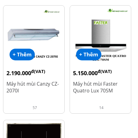
+ Thêm
+ Thêm
đ(VAT)
đ(VAT)
2.190.000
5.150.000
đ
đ
4.450.000
9.700.000
Máy hút mùi Canzy CZ-
Máy hút mùi Faster
2070I
Quatro Lux 70SM
57
14