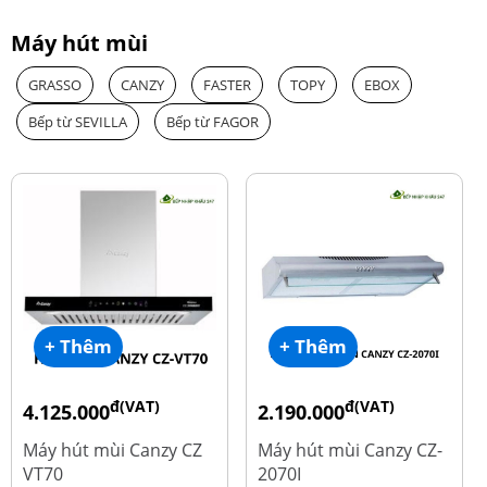
Máy hút mùi
GRASSO
CANZY
FASTER
TOPY
EBOX
Bếp từ SEVILLA
Bếp từ FAGOR
+ Thêm
+ Thêm
đ(VAT)
đ(VAT)
4.125.000
2.190.000
đ
đ
8.500.000
4.450.000
Máy hút mùi Canzy CZ
Máy hút mùi Canzy CZ-
VT70
2070I