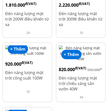
đ(VAT)
đ(VAT)
1.810.000
2.220.000
đ
đ
1.960.000
2.390.000
Đèn năng lượng mặt
Đèn năng lượng mặt
trời 200W điều khiển từ
trời 300W điều khiển từ
xa
xa
29
55
+ Thêm
+ Thêm
đ(VAT)
920.000
đ(VAT)
820.000
đ
đ
1.010.000
990.000
Đèn năng lượng mặt
trời công suất 100W
Đèn năng lượng mặt
trời chiếu sáng sân
vườn 40W
70
94