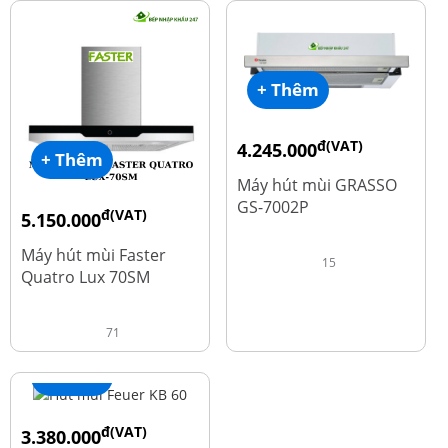
+ Thêm
đ(VAT)
4.245.000
+ Thêm
đ
5.660.000
Máy hút mùi GRASSO
GS-7002P
đ(VAT)
5.150.000
đ
9.700.000
Máy hút mùi Faster
15
Quatro Lux 70SM
71
+ Thêm
đ(VAT)
3.380.000