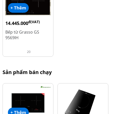
+ Thêm
đ(VAT)
14.445.000
đ
19.260.000
Bếp từ Grasso GS
9569IH
20
Sản phẩm bán chạy
+ Thêm