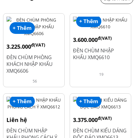
+ Thêm
+ Thêm
đ(VAT)
3.600.000
đ(VAT)
3.225.000
đ
4.800.000
ĐÈN CHÙM NHẬP
đ
4.300.000
ĐÈN CHÙM PHÒNG
KHẨU XMQ6610
KHÁCH NHẬP KHẨU
XMQ6606
19
56
+ Thêm
+ Thêm
đ(VAT)
Liên hệ
3.375.000
đ
4.500.000
ĐÈN CHÙM NHẬP
ĐÈN CHÙM KIỂU DÁNG
KHẨU PHONG CÁCH Ý
ĐỘC ĐÁO XMQ6613