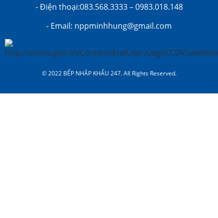
- Điện thoại:083.568.3333 – 0983.018.148
- Email: nppminhhung@gmail.com
© 2022 BẾP NHẬP KHẨU 247. All Rights Reserved.