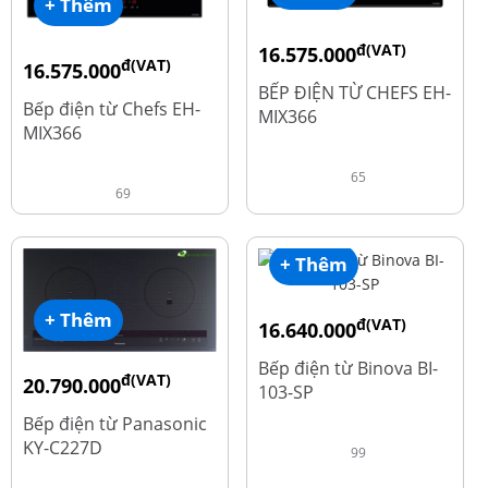
+ Thêm
đ(VAT)
16.575.000
đ(VAT)
16.575.000
đ
19.500.000
BẾP ĐIỆN TỪ CHEFS EH-
đ
19.500.000
Bếp điện từ Chefs EH-
MIX366
MIX366
65
69
+ Thêm
+ Thêm
đ(VAT)
16.640.000
đ
20.800.000
Bếp điện từ Binova BI-
đ(VAT)
20.790.000
103-SP
đ
25.990.000
Bếp điện từ Panasonic
KY-C227D
99