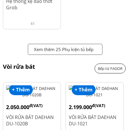
Hệ thống kệ dao thớt
Grob
61
Xem thêm 25 Phụ kiện tủ bếp
Vòi rửa bát
Bếp từ FAGOR
+ Thêm
+ Thêm
đ(VAT)
đ(VAT)
2.050.000
2.199.000
đ
đ
2.600.000
2.900.000
VÒI RỬA BÁT DAEHAN
VÒI RỬA BÁT DAEHAN
DU-1020B
DU-1021