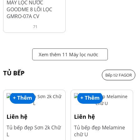
MÁY LỌC NƯỚC
GOODME 8 LÕI LỌC
GMRO-07A CV
71
Xem thêm 11 Máy lọc nước
TỦ BẾP
Bếp từ FAGOR
+ Thêm
+ Thêm
Liên hệ
Liên hệ
Tủ bếp đẹp Sơn 2k Chữ
Tủ bếp đẹp Melamine
L
chữ U