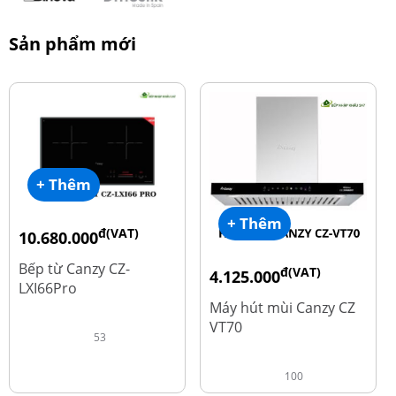
Sản phẩm mới
+ Thêm
+ Thêm
đ(VAT)
10.680.000
đ
15.980.000
Bếp từ Canzy CZ-
đ(VAT)
4.125.000
LXI66Pro
đ
8.500.000
Máy hút mùi Canzy CZ
VT70
53
100