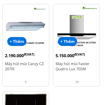
+ Thêm
+ Thêm
đ(VAT)
đ(VAT)
2.190.000
5.150.000
đ
đ
4.450.000
9.700.000
Máy hút mùi Canzy CZ-
Máy hút mùi Faster
2070I
Quatro Lux 70SM
9
29