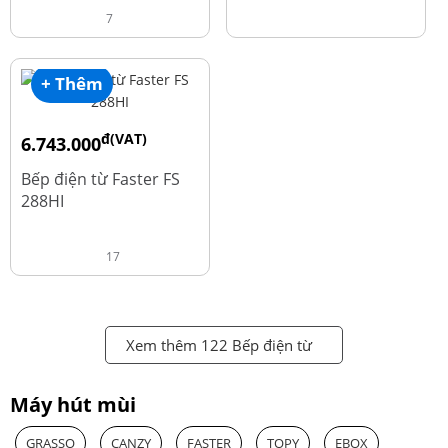
7
+ Thêm
đ(VAT)
6.743.000
đ
8.990.000
Bếp điện từ Faster FS
288HI
17
Xem thêm 122 Bếp điện từ
Máy hút mùi
GRASSO
CANZY
FASTER
TOPY
EBOX