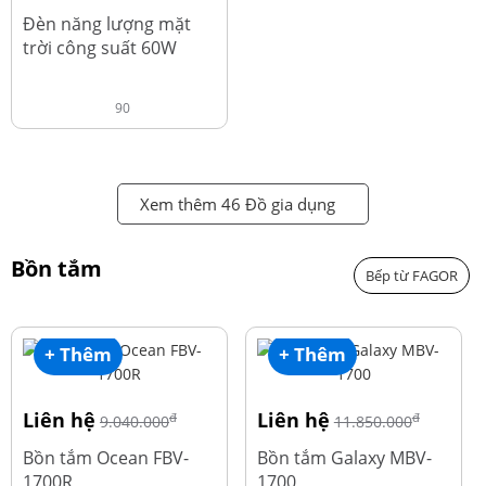
đ
1.220.000
Đèn năng lượng mặt
trời công suất 60W
90
Xem thêm 46 Đồ gia dụng
Bồn tắm
Bếp từ FAGOR
+ Thêm
+ Thêm
Liên hệ
Liên hệ
đ
đ
9.040.000
11.850.000
Bồn tắm Ocean FBV-
Bồn tắm Galaxy MBV-
1700R
1700