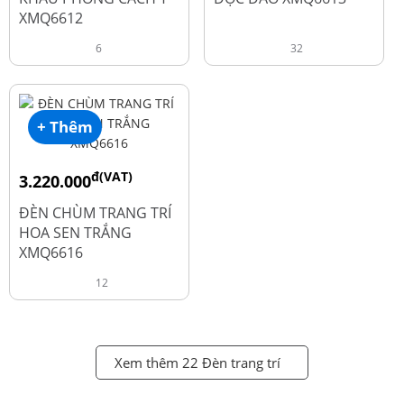
XMQ6612
6
32
+ Thêm
đ(VAT)
3.220.000
đ
4.600.000
ĐÈN CHÙM TRANG TRÍ
HOA SEN TRẮNG
XMQ6616
12
Xem thêm 22 Đèn trang trí