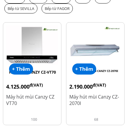
Bếp từ SEVILLA
Bếp từ FAGOR
+ Thêm
+ Thêm
đ(VAT)
đ(VAT)
4.125.000
2.190.000
đ
đ
8.500.000
4.450.000
Máy hút mùi Canzy CZ
Máy hút mùi Canzy CZ-
VT70
2070I
100
68