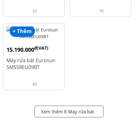
52
70
+ Thêm
đ(VAT)
15.190.000
đ
18.990.000
Máy rửa bát Eurosun
SMS58EU09BT
60
Xem thêm 8 Máy rửa bát