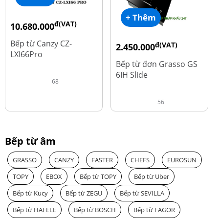
+ Thêm
đ(VAT)
10.680.000
đ
15.980.000
Bếp từ Canzy CZ-
đ(VAT)
2.450.000
LXI66Pro
đ
3.560.000
Bếp từ đơn Grasso GS
6IH Slide
68
56
Bếp từ âm
GRASSO
CANZY
FASTER
CHEFS
EUROSUN
TOPY
EBOX
Bếp từ TOPY
Bếp từ Uber
Bếp từ Kucy
Bếp từ ZEGU
Bếp từ SEVILLA
Bếp từ HAFELE
Bếp từ BOSCH
Bếp từ FAGOR