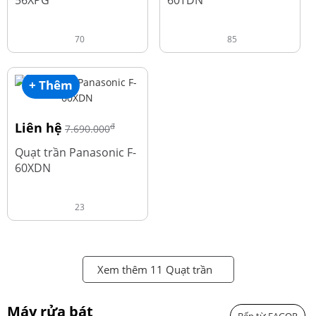
56XPG
60TDN
70
85
+ Thêm
Liên hệ
đ
7.690.000
Quạt trần Panasonic F-
60XDN
23
Xem thêm 11 Quạt trần
Máy rửa bát