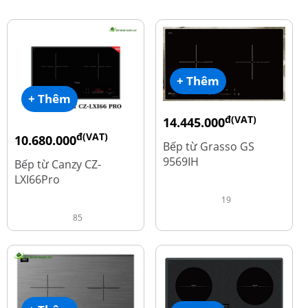
+ Thêm
+ Thêm
đ(VAT)
14.445.000
đ(VAT)
đ
10.680.000
19.260.000
Bếp từ Grasso GS
đ
15.980.000
9569IH
Bếp từ Canzy CZ-
LXI66Pro
19
85