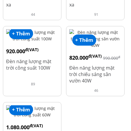
xa
xa
44
91
+ Thêm
+ Thêm
đ(VAT)
920.000
đ(VAT)
820.000
đ
đ
1.010.000
990.000
Đèn năng lượng mặt
trời công suất 100W
Đèn năng lượng mặt
trời chiếu sáng sân
vườn 40W
89
46
+ Thêm
đ(VAT)
1.080.000