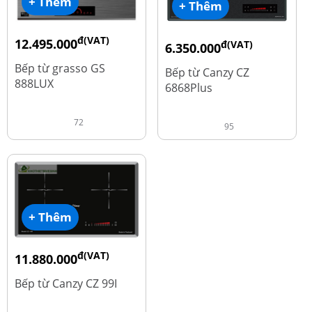
+ Thêm
+ Thêm
đ(VAT)
12.495.000
đ(VAT)
6.350.000
đ
16.660.000
đ
15.980.000
Bếp từ grasso GS
Bếp từ Canzy CZ
888LUX
6868Plus
72
95
+ Thêm
đ(VAT)
11.880.000
đ
13.980.000
Bếp từ Canzy CZ 99I