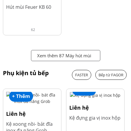
đ
4.600.000
Hút mùi Feuer KB 60
62
Xem thêm 87 Máy hút mùi
Phụ kiện tủ bếp
FASTER
Bếp từ FAGOR
+ Thêm
+ Thêm
Liên hệ
Liên hệ
Kệ đựng gia vị inox hộp
Kệ xoong nồi- bát đĩa
inox đa năng Grob