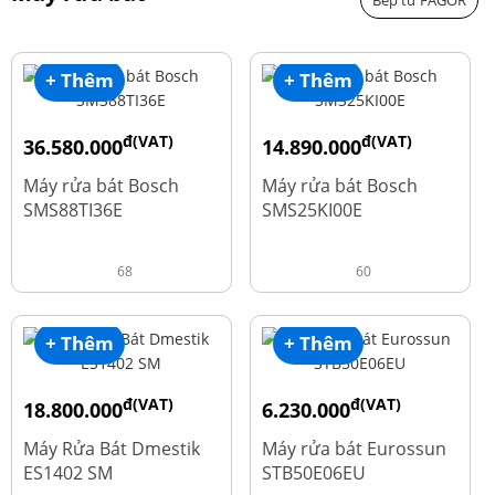
Bếp từ FAGOR
+ Thêm
+ Thêm
đ(VAT)
đ(VAT)
36.580.000
14.890.000
đ
đ
50.740.000
24.270.000
Máy rửa bát Bosch
Máy rửa bát Bosch
SMS88TI36E
SMS25KI00E
68
60
+ Thêm
+ Thêm
đ(VAT)
đ(VAT)
18.800.000
6.230.000
đ
đ
23.500.000
7.790.000
Máy Rửa Bát Dmestik
Máy rửa bát Eurossun
ES1402 SM
STB50E06EU