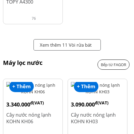
TOPY A4300
76
Xem thêm 11 Vòi rửa bát
Máy lọc nước
Bếp từ FAGOR
+ Thêm
+ Thêm
đ(VAT)
đ(VAT)
3.340.000
3.090.000
đ
đ
4.550.000
3.690.000
Cây nước nóng lạnh
Cây nước nóng lạnh
KOHN KH06
KOHN KH03