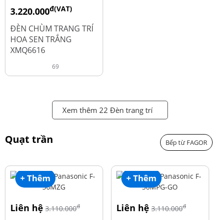
đ(VAT)
3.220.000
đ
4.600.000
ĐÈN CHÙM TRANG TRÍ
HOA SEN TRẮNG
XMQ6616
69
Xem thêm 22 Đèn trang trí
Quạt trần
Bếp từ FAGOR
+ Thêm
+ Thêm
Liên hệ
Liên hệ
đ
đ
3.110.000
3.110.000