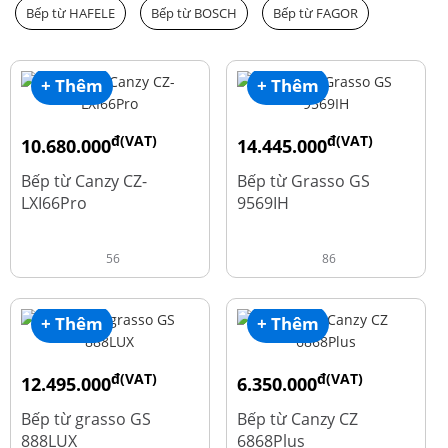
Bếp từ HAFELE
Bếp từ BOSCH
Bếp từ FAGOR
+ Thêm
+ Thêm
đ(VAT)
đ(VAT)
10.680.000
14.445.000
đ
đ
15.980.000
19.260.000
Bếp từ Canzy CZ-
Bếp từ Grasso GS
LXI66Pro
9569IH
56
86
+ Thêm
+ Thêm
đ(VAT)
đ(VAT)
12.495.000
6.350.000
đ
đ
16.660.000
15.980.000
Bếp từ grasso GS
Bếp từ Canzy CZ
888LUX
6868Plus