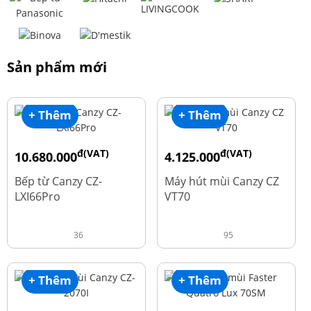
Sản phẩm mới
+ Thêm
+ Thêm
đ(VAT)
đ(VAT)
10.680.000
4.125.000
đ
đ
15.980.000
8.500.000
Bếp từ Canzy CZ-
Máy hút mùi Canzy CZ
LXI66Pro
VT70
36
95
+ Thêm
+ Thêm