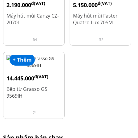
đ(VAT)
đ(VAT)
2.190.000
5.150.000
đ
đ
4.450.000
9.700.000
Máy hút mùi Canzy CZ-
Máy hút mùi Faster
2070I
Quatro Lux 70SM
64
52
+ Thêm
đ(VAT)
14.445.000
đ
19.260.000
Bếp từ Grasso GS
9569IH
71
Sản phẩm bán chạy