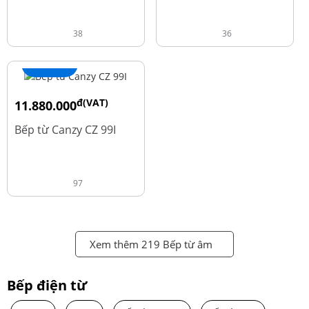
38
36
+ Thêm
đ(VAT)
11.880.000
đ
13.980.000
Bếp từ Canzy CZ 99I
97
Xem thêm 219 Bếp từ âm
Bếp điện từ