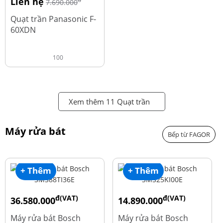
Liên hệ
đ
7.690.000
Quạt trần Panasonic F-
60XDN
100
Xem thêm 11 Quạt trần
Máy rửa bát
Bếp từ FAGOR
+ Thêm
+ Thêm
đ(VAT)
đ(VAT)
36.580.000
14.890.000
đ
đ
50.740.000
24.270.000
Máy rửa bát Bosch
Máy rửa bát Bosch