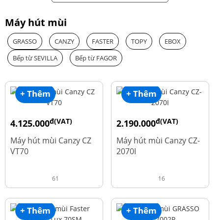
Máy hút mùi
GRASSO
CANZY
FASTER
TOPY
EBOX
Bếp từ SEVILLA
Bếp từ FAGOR
+ Thêm
+ Thêm
đ(VAT)
đ(VAT)
4.125.000
2.190.000
đ
đ
8.500.000
4.450.000
Máy hút mùi Canzy CZ
Máy hút mùi Canzy CZ-
VT70
2070I
61
16
+ Thêm
+ Thêm