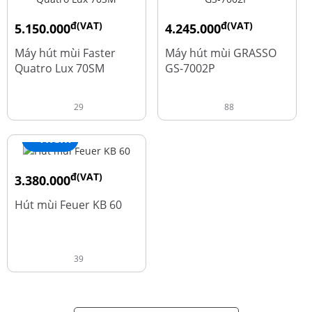
đ(VAT)
đ(VAT)
5.150.000
4.245.000
đ
đ
9.700.000
5.660.000
Máy hút mùi Faster
Máy hút mùi GRASSO
Quatro Lux 70SM
GS-7002P
29
88
+ Thêm
đ(VAT)
3.380.000
đ
4.600.000
Hút mùi Feuer KB 60
39