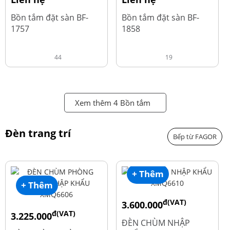
Bồn tắm đặt sàn BF-
Bồn tắm đặt sàn BF-
1757
1858
44
19
Xem thêm 4 Bồn tắm
Đèn trang trí
Bếp từ FAGOR
+ Thêm
+ Thêm
đ(VAT)
3.600.000
đ(VAT)
3.225.000
đ
4.800.000
ĐÈN CHÙM NHẬP
đ
4.300.000