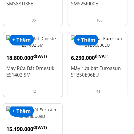
SMS88TI36E
SMS25KI00E
36
100
+ Thêm
+ Thêm
đ(VAT)
đ(VAT)
18.800.000
6.230.000
đ
đ
23.500.000
7.790.000
Máy Rửa Bát Dmestik
Máy rửa bát Eurossun
ES1402 SM
STB50E06EU
42
41
+ Thêm
đ(VAT)
15.190.000