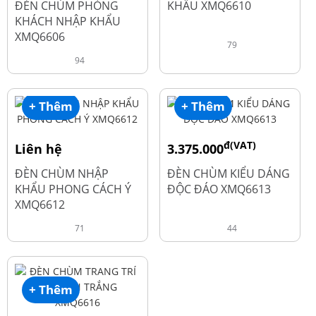
ĐÈN CHÙM PHÒNG
KHẨU XMQ6610
KHÁCH NHẬP KHẨU
XMQ6606
79
94
+ Thêm
+ Thêm
đ(VAT)
Liên hệ
3.375.000
đ
4.500.000
ĐÈN CHÙM NHẬP
ĐÈN CHÙM KIỂU DÁNG
KHẨU PHONG CÁCH Ý
ĐỘC ĐÁO XMQ6613
XMQ6612
71
44
+ Thêm