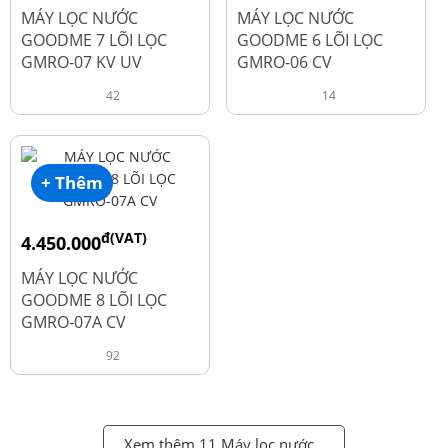
đ
đ
6.050.000
5.250.000
MÁY LỌC NƯỚC
MÁY LỌC NƯỚC
GOODME 7 LÕI LỌC
GOODME 6 LÕI LỌC
GMRO-07 KV UV
GMRO-06 CV
42
14
+ Thêm
đ(VAT)
4.450.000
đ
6.250.000
MÁY LỌC NƯỚC
GOODME 8 LÕI LỌC
GMRO-07A CV
92
Xem thêm 11 Máy lọc nước