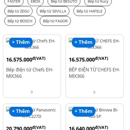
FASTER
EBOX
Bếp từ BESUTO
Bếp từ Kucy
Bếp từ ZEGU
Bếp từ SEVILLA
Bếp từ HAFELE
Bếp từ BOSCH
Bếp từ FAGOR
+ Thêm
+ Thêm
đ(VAT)
đ(VAT)
16.575.000
16.575.000
đ
đ
19.500.000
19.500.000
Bếp điện từ Chefs EH-
BẾP ĐIỆN TỪ CHEFS EH-
MIX366
MIX366
9
6
+ Thêm
+ Thêm
đ(VAT)
đ(VAT)
20.790.000
16.640.000