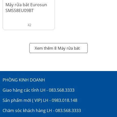
đ
18.990.000
Máy rửa bát Eurosun
SMS58EU09BT
42
Xem thêm 8 Máy rửa bát
PHÒNG KINH DOANH
Giao hàng các tỉnh LH - 083.568.3333
Sản phẩm mới ( VIP) LH - 0983.018.148
Chăm sóc khách hàng LH - 083.568.3333