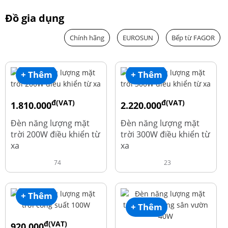
Đồ gia dụng
Chính hãng
EUROSUN
Bếp từ FAGOR
+ Thêm
+ Thêm
đ(VAT)
đ(VAT)
1.810.000
2.220.000
đ
đ
1.960.000
2.390.000
Đèn năng lượng mặt
Đèn năng lượng mặt
trời 200W điều khiển từ
trời 300W điều khiển từ
xa
xa
74
23
+ Thêm
+ Thêm
đ(VAT)
920.000