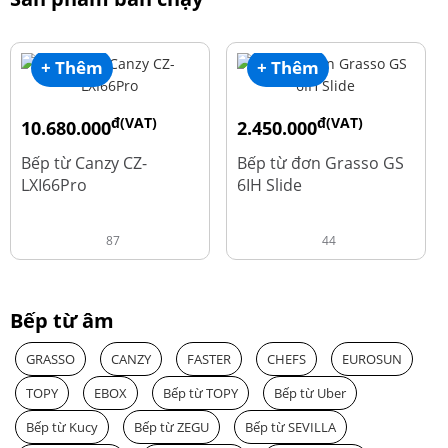
+ Thêm
+ Thêm
đ(VAT)
đ(VAT)
10.680.000
2.450.000
đ
đ
15.980.000
3.560.000
Bếp từ Canzy CZ-
Bếp từ đơn Grasso GS
LXI66Pro
6IH Slide
87
44
Bếp từ âm
GRASSO
CANZY
FASTER
CHEFS
EUROSUN
TOPY
EBOX
Bếp từ TOPY
Bếp từ Uber
Bếp từ Kucy
Bếp từ ZEGU
Bếp từ SEVILLA