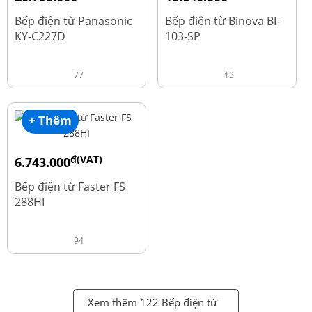
đ
đ
25.990.000
20.800.000
Bếp điện từ Panasonic
Bếp điện từ Binova BI-
KY-C227D
103-SP
77
13
+ Thêm
đ(VAT)
6.743.000
đ
8.990.000
Bếp điện từ Faster FS
288HI
94
Xem thêm 122 Bếp điện từ