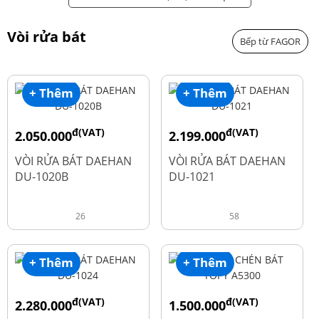
Vòi rửa bát
Bếp từ FAGOR
+ Thêm
+ Thêm
đ(VAT)
đ(VAT)
2.050.000
2.199.000
đ
đ
2.600.000
2.900.000
VÒI RỬA BÁT DAEHAN
VÒI RỬA BÁT DAEHAN
DU-1020B
DU-1021
26
58
+ Thêm
+ Thêm
đ(VAT)
đ(VAT)
2.280.000
1.500.000