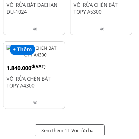
đ
đ
2.600.000
1.990.000
VÒI RỬA BÁT DAEHAN
VÒI RỬA CHÉN BÁT
DU-1024
TOPY A5300
48
46
+ Thêm
đ(VAT)
1.840.000
đ
2.450.000
VÒI RỬA CHÉN BÁT
TOPY A4300
90
Xem thêm 11 Vòi rửa bát