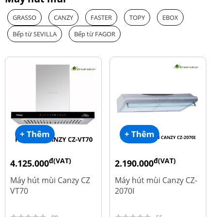
GRASSO
CANZY
FASTER
TOPY
EBOX
Bếp từ SEVILLA
Bếp từ FAGOR
+ Thêm
+ Thêm
đ(VAT)
đ(VAT)
4.125.000
2.190.000
đ
đ
8.500.000
4.450.000
Máy hút mùi Canzy CZ
Máy hút mùi Canzy CZ-
VT70
2070I