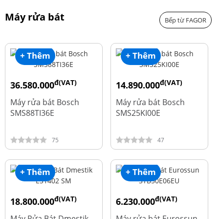
Máy rửa bát
Bếp từ FAGOR
+ Thêm
+ Thêm
đ(VAT)
đ(VAT)
36.580.000
14.890.000
đ
đ
50.740.000
24.270.000
Máy rửa bát Bosch
Máy rửa bát Bosch
SMS88TI36E
SMS25KI00E
75
47
+ Thêm
+ Thêm
đ(VAT)
đ(VAT)
18.800.000
6.230.000
đ
đ
23.500.000
7.790.000
Máy Rửa Bát Dmestik
Máy rửa bát Eurossun