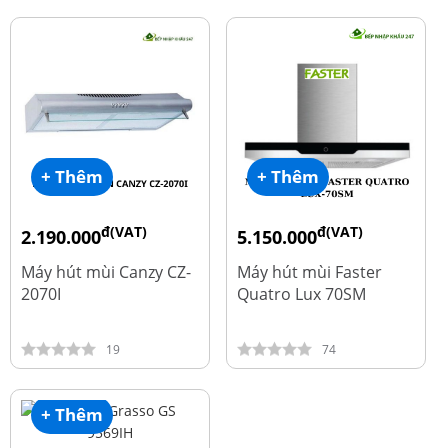
+ Thêm
+ Thêm
đ(VAT)
đ(VAT)
2.190.000
5.150.000
đ
đ
4.450.000
9.700.000
Máy hút mùi Canzy CZ-
Máy hút mùi Faster
2070I
Quatro Lux 70SM
19
74
+ Thêm