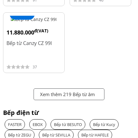
91
46
+ Thêm
đ(VAT)
11.880.000
đ
13.980.000
Bếp từ Canzy CZ 99I
37
Xem thêm 219 Bếp từ âm
Bếp điện từ
FASTER
EBOX
Bếp từ BESUTO
Bếp từ Kucy
Bếp từ ZEGU
Bếp từ SEVILLA
Bếp từ HAFELE