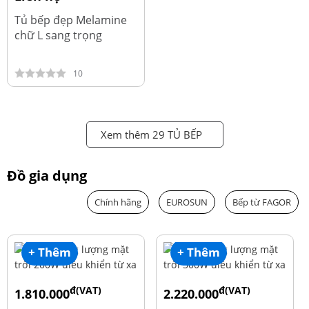
Tủ bếp đẹp Melamine
chữ L sang trọng
10
Xem thêm 29 TỦ BẾP
Đồ gia dụng
Chính hãng
EUROSUN
Bếp từ FAGOR
+ Thêm
+ Thêm
đ(VAT)
đ(VAT)
1.810.000
2.220.000
đ
đ