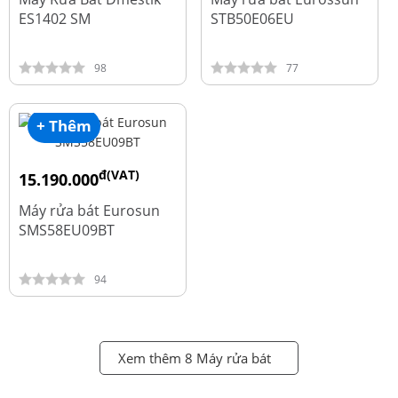
ES1402 SM
STB50E06EU
98
77
+ Thêm
đ(VAT)
15.190.000
đ
18.990.000
Máy rửa bát Eurosun
SMS58EU09BT
94
Xem thêm 8 Máy rửa bát