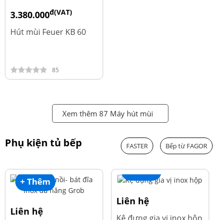
đ(VAT)
3.380.000
đ
4.600.000
Hút mùi Feuer KB 60
85
Xem thêm 87 Máy hút mùi
Phụ kiện tủ bếp
FASTER
Bếp từ FAGOR
+ Thêm
+ Thêm
Liên hệ
Liên hệ
Kệ đựng gia vị inox hộp