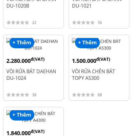
DU-1020B
DU-1021
22
56
+ Thêm
+ Thêm
đ(VAT)
đ(VAT)
2.280.000
1.500.000
đ
đ
2.600.000
1.990.000
VÒI RỬA BÁT DAEHAN
VÒI RỬA CHÉN BÁT
DU-1024
TOPY A5300
38
88
+ Thêm
đ(VAT)
1.840.000