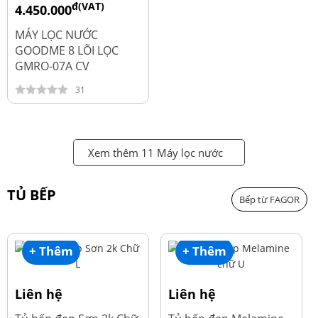
đ(VAT)
4.450.000
đ
6.250.000
MÁY LỌC NƯỚC
GOODME 8 LÕI LỌC
GMRO-07A CV
31
Xem thêm 11 Máy lọc nước
TỦ BẾP
Bếp từ FAGOR
+ Thêm
+ Thêm
Liên hệ
Liên hệ