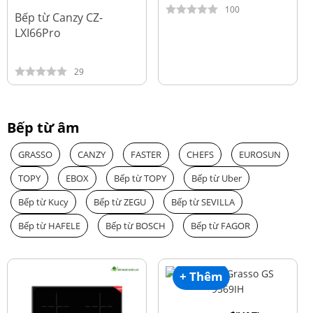
đ
15.980.000
100
Bếp từ Canzy CZ-
LXI66Pro
29
Bếp từ âm
GRASSO
CANZY
FASTER
CHEFS
EUROSUN
TOPY
EBOX
Bếp từ TOPY
Bếp từ Uber
Bếp từ Kucy
Bếp từ ZEGU
Bếp từ SEVILLA
Bếp từ HAFELE
Bếp từ BOSCH
Bếp từ FAGOR
+ Thêm