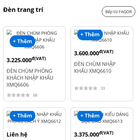
Đèn trang trí
Bếp từ FAGOR
+ Thêm
+ Thêm
đ(VAT)
3.600.000
đ(VAT)
3.225.000
đ
4.800.000
ĐÈN CHÙM NHẬP
đ
4.300.000
ĐÈN CHÙM PHÒNG
KHẨU XMQ6610
KHÁCH NHẬP KHẨU
XMQ6606
33
66
+ Thêm
+ Thêm
đ(VAT)
Liên hệ
3.375.000