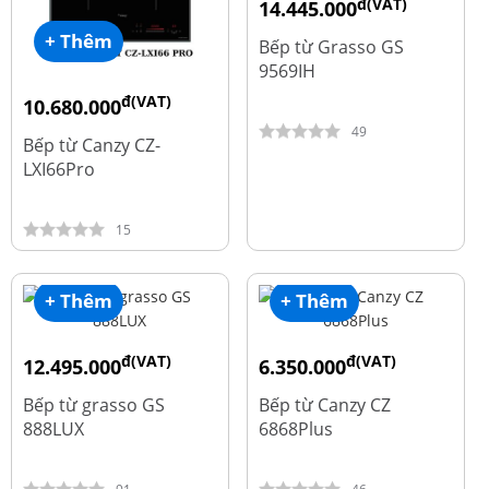
đ(VAT)
14.445.000
đ
19.260.000
+ Thêm
Bếp từ Grasso GS
9569IH
đ(VAT)
10.680.000
đ
15.980.000
49
Bếp từ Canzy CZ-
LXI66Pro
15
+ Thêm
+ Thêm
đ(VAT)
đ(VAT)
12.495.000
6.350.000
đ
đ
16.660.000
15.980.000
Bếp từ grasso GS
Bếp từ Canzy CZ
888LUX
6868Plus