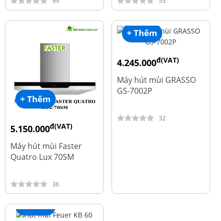
99
55
+ Thêm
đ(VAT)
4.245.000
đ
5.660.000
Máy hút mùi GRASSO
GS-7002P
+ Thêm
32
đ(VAT)
5.150.000
đ
9.700.000
Máy hút mùi Faster
Quatro Lux 70SM
36
+ Thêm