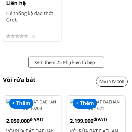
Liên hệ
Hệ thống kệ dao thớt
Grob
39
Xem thêm 25 Phụ kiện tủ bếp
Vòi rửa bát
Bếp từ FAGOR
+ Thêm
+ Thêm
đ(VAT)
đ(VAT)
2.050.000
2.199.000
đ
đ
2.600.000
2.900.000
VÒI RỬA BÁT DAEHAN
VÒI RỬA BÁT DAEHAN