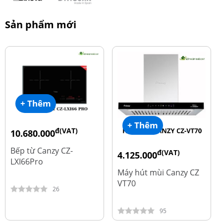
Sản phẩm mới
+ Thêm
+ Thêm
đ(VAT)
10.680.000
đ
15.980.000
Bếp từ Canzy CZ-
đ(VAT)
4.125.000
LXI66Pro
đ
8.500.000
Máy hút mùi Canzy CZ
VT70
26
95