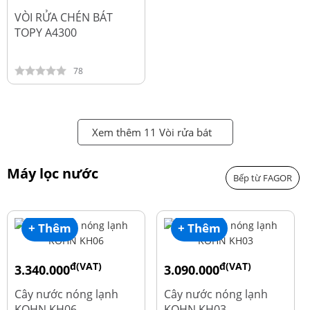
đ
2.450.000
VÒI RỬA CHÉN BÁT
TOPY A4300
78
Xem thêm 11 Vòi rửa bát
Máy lọc nước
Bếp từ FAGOR
+ Thêm
+ Thêm
đ(VAT)
đ(VAT)
3.340.000
3.090.000
đ
đ
4.550.000
3.690.000
Cây nước nóng lạnh
Cây nước nóng lạnh
KOHN KH06
KOHN KH03