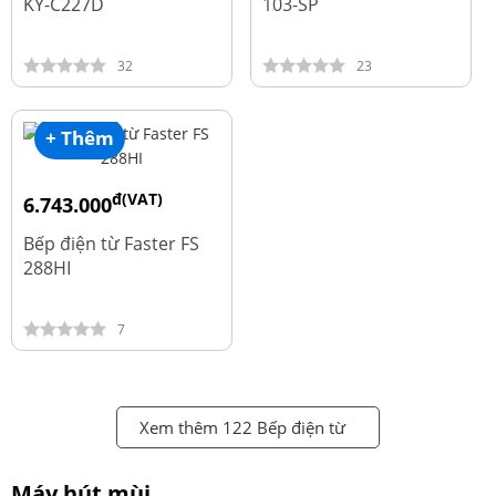
KY-C227D
103-SP
32
23
+ Thêm
đ(VAT)
6.743.000
đ
8.990.000
Bếp điện từ Faster FS
288HI
7
Xem thêm 122 Bếp điện từ
Máy hút mùi