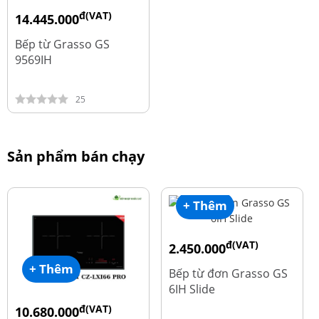
đ(VAT)
14.445.000
đ
19.260.000
Bếp từ Grasso GS
9569IH
25
Sản phẩm bán chạy
+ Thêm
đ(VAT)
2.450.000
đ
3.560.000
+ Thêm
Bếp từ đơn Grasso GS
6IH Slide
đ(VAT)
10.680.000