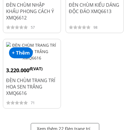
đ
4.500.000
ĐÈN CHÙM NHẬP
ĐÈN CHÙM KIỂU DÁNG
KHẨU PHONG CÁCH Ý
ĐỘC ĐÁO XMQ6613
XMQ6612
57
98
+ Thêm
đ(VAT)
3.220.000
đ
4.600.000
ĐÈN CHÙM TRANG TRÍ
HOA SEN TRẮNG
XMQ6616
71
Xem thêm 22 Đèn trang trí