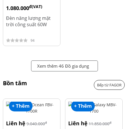
đ(VAT)
1.080.000
đ
1.220.000
Đèn năng lượng mặt
trời công suất 60W
94
Xem thêm 46 Đồ gia dụng
Bồn tắm
Bếp từ FAGOR
+ Thêm
+ Thêm
Liên hệ
Liên hệ
đ
đ
9.040.000
11.850.000