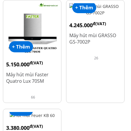
+ Thêm
đ(VAT)
4.245.000
đ
5.660.000
Máy hút mùi GRASSO
GS-7002P
+ Thêm
26
đ(VAT)
5.150.000
đ
9.700.000
Máy hút mùi Faster
Quatro Lux 70SM
66
+ Thêm
đ(VAT)
3.380.000