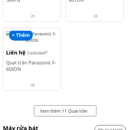
56XPG
60TDN
29
28
+ Thêm
Liên hệ
đ
7.690.000
Quạt trần Panasonic F-
60XDN
98
Xem thêm 11 Quạt trần
Máy rửa bát