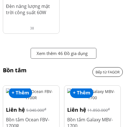
đ
1.220.000
Đèn năng lượng mặt
trời công suất 60W
38
Xem thêm 46 Đồ gia dụng
Bồn tắm
Bếp từ FAGOR
+ Thêm
+ Thêm
Liên hệ
Liên hệ
đ
đ
9.040.000
11.850.000
Bồn tắm Ocean FBV-
Bồn tắm Galaxy MBV-
1700R
1700