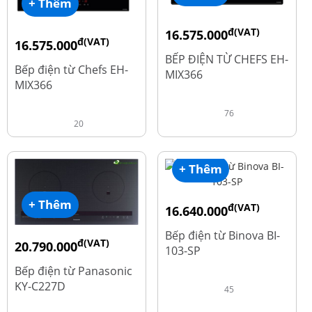
+ Thêm
đ(VAT)
16.575.000
đ(VAT)
16.575.000
đ
19.500.000
BẾP ĐIỆN TỪ CHEFS EH-
đ
19.500.000
Bếp điện từ Chefs EH-
MIX366
MIX366
76
20
+ Thêm
+ Thêm
đ(VAT)
16.640.000
đ
20.800.000
Bếp điện từ Binova BI-
đ(VAT)
20.790.000
103-SP
đ
25.990.000
Bếp điện từ Panasonic
KY-C227D
45