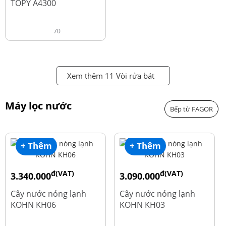
TOPY A4300
70
Xem thêm 11 Vòi rửa bát
Máy lọc nước
Bếp từ FAGOR
+ Thêm
+ Thêm
đ(VAT)
đ(VAT)
3.340.000
3.090.000
đ
đ
4.550.000
3.690.000
Cây nước nóng lạnh
Cây nước nóng lạnh
KOHN KH06
KOHN KH03