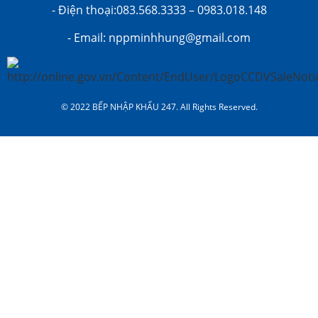
- Điện thoại:083.568.3333 – 0983.018.148
- Email: nppminhhung@gmail.com
© 2022 BẾP NHẬP KHẨU 247. All Rights Reserved.