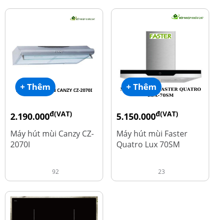
+ Thêm
+ Thêm
đ(VAT)
đ(VAT)
2.190.000
5.150.000
đ
đ
4.450.000
9.700.000
Máy hút mùi Canzy CZ-
Máy hút mùi Faster
2070I
Quatro Lux 70SM
92
23