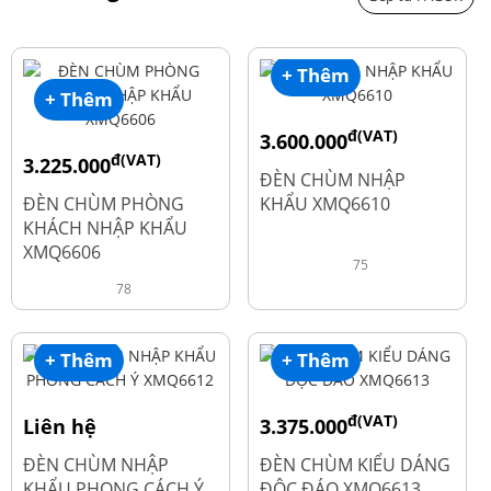
+ Thêm
+ Thêm
đ(VAT)
3.600.000
đ(VAT)
3.225.000
đ
4.800.000
ĐÈN CHÙM NHẬP
đ
4.300.000
ĐÈN CHÙM PHÒNG
KHẨU XMQ6610
KHÁCH NHẬP KHẨU
XMQ6606
75
78
+ Thêm
+ Thêm
đ(VAT)
Liên hệ
3.375.000
đ
4.500.000
ĐÈN CHÙM NHẬP
ĐÈN CHÙM KIỂU DÁNG
KHẨU PHONG CÁCH Ý
ĐỘC ĐÁO XMQ6613