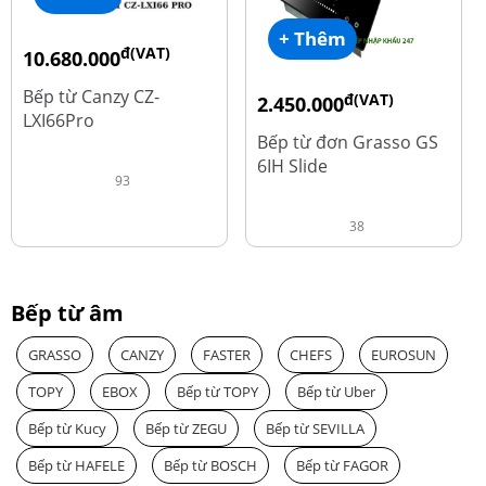
+ Thêm
đ(VAT)
10.680.000
đ
15.980.000
Bếp từ Canzy CZ-
đ(VAT)
2.450.000
LXI66Pro
đ
3.560.000
Bếp từ đơn Grasso GS
6IH Slide
93
38
Bếp từ âm
GRASSO
CANZY
FASTER
CHEFS
EUROSUN
TOPY
EBOX
Bếp từ TOPY
Bếp từ Uber
Bếp từ Kucy
Bếp từ ZEGU
Bếp từ SEVILLA
Bếp từ HAFELE
Bếp từ BOSCH
Bếp từ FAGOR