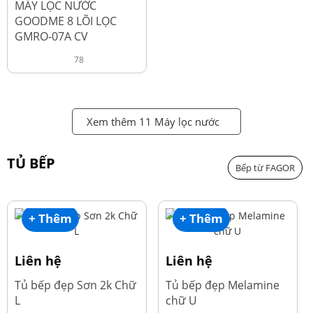
MÁY LỌC NƯỚC
GOODME 8 LÕI LỌC
GMRO-07A CV
78
Xem thêm 11 Máy lọc nước
TỦ BẾP
Bếp từ FAGOR
+ Thêm
+ Thêm
Liên hệ
Liên hệ
Tủ bếp đẹp Sơn 2k Chữ
Tủ bếp đẹp Melamine
L
chữ U