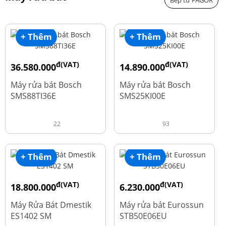
Bếp từ FAGOR
+ Thêm
+ Thêm
đ(VAT)
đ(VAT)
36.580.000
14.890.000
đ
đ
50.740.000
24.270.000
Máy rửa bát Bosch
Máy rửa bát Bosch
SMS88TI36E
SMS25KI00E
22
93
+ Thêm
+ Thêm
đ(VAT)
đ(VAT)
18.800.000
6.230.000
đ
đ
23.500.000
7.790.000
Máy Rửa Bát Dmestik
Máy rửa bát Eurossun
ES1402 SM
STB50E06EU