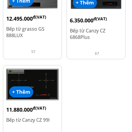
+ Thêm
+ Thêm
đ(VAT)
12.495.000
đ(VAT)
6.350.000
đ
16.660.000
đ
15.980.000
Bếp từ grasso GS
Bếp từ Canzy CZ
888LUX
6868Plus
57
67
+ Thêm
đ(VAT)
11.880.000
đ
13.980.000
Bếp từ Canzy CZ 99I