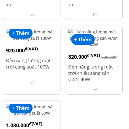
xa
xa
66
94
+ Thêm
+ Thêm
đ(VAT)
920.000
đ(VAT)
820.000
đ
đ
1.010.000
990.000
Đèn năng lượng mặt
trời công suất 100W
Đèn năng lượng mặt
trời chiếu sáng sân
vườn 40W
42
59
+ Thêm
đ(VAT)
1.080.000