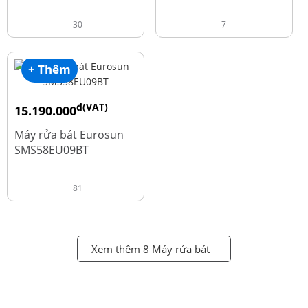
30
7
+ Thêm
đ(VAT)
15.190.000
đ
18.990.000
Máy rửa bát Eurosun
SMS58EU09BT
81
Xem thêm 8 Máy rửa bát