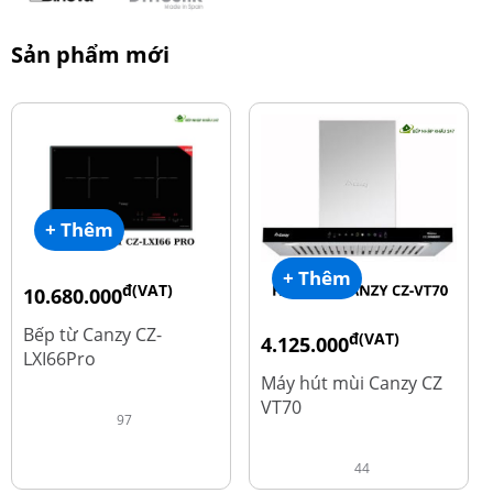
Sản phẩm mới
+ Thêm
+ Thêm
đ(VAT)
10.680.000
đ
15.980.000
Bếp từ Canzy CZ-
đ(VAT)
4.125.000
LXI66Pro
đ
8.500.000
Máy hút mùi Canzy CZ
VT70
97
44