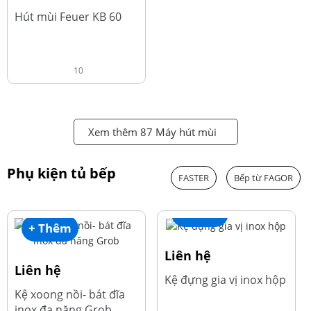
đ
4.600.000
Hút mùi Feuer KB 60
10
Xem thêm 87 Máy hút mùi
Phụ kiện tủ bếp
FASTER
Bếp từ FAGOR
+ Thêm
+ Thêm
Liên hệ
Liên hệ
Kệ đựng gia vị inox hộp
Kệ xoong nồi- bát đĩa
inox đa năng Grob