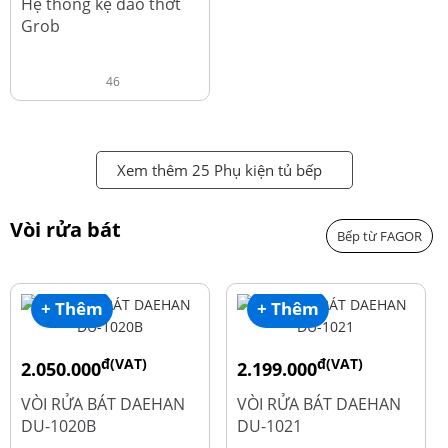
Hệ thống kệ dao thớt
Grob
46
Xem thêm 25 Phụ kiện tủ bếp
Vòi rửa bát
Bếp từ FAGOR
+ Thêm
+ Thêm
đ(VAT)
đ(VAT)
2.050.000
2.199.000
đ
đ
2.600.000
2.900.000
VÒI RỬA BÁT DAEHAN
VÒI RỬA BÁT DAEHAN
DU-1020B
DU-1021