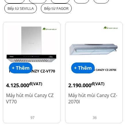
Bếp từ SEVILLA
Bếp từ FAGOR
+ Thêm
+ Thêm
đ(VAT)
đ(VAT)
4.125.000
2.190.000
đ
đ
8.500.000
4.450.000
Máy hút mùi Canzy CZ
Máy hút mùi Canzy CZ-
VT70
2070I
97
36