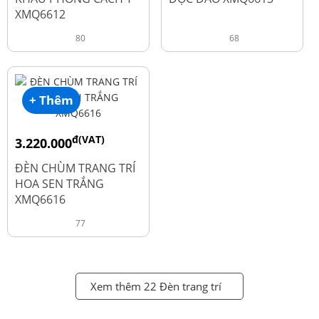
XMQ6612
80
68
+ Thêm
đ(VAT)
3.220.000
đ
4.600.000
ĐÈN CHÙM TRANG TRÍ
HOA SEN TRẮNG
XMQ6616
77
Xem thêm 22 Đèn trang trí