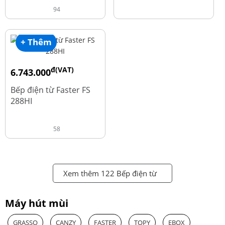
94
+ Thêm
đ(VAT)
6.743.000
đ
8.990.000
Bếp điện từ Faster FS
288HI
58
Xem thêm 122 Bếp điện từ
Máy hút mùi
GRASSO
CANZY
FASTER
TOPY
EBOX