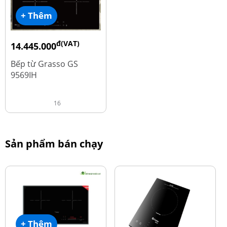
+ Thêm
đ(VAT)
14.445.000
đ
19.260.000
Bếp từ Grasso GS
9569IH
16
Sản phẩm bán chạy
+ Thêm