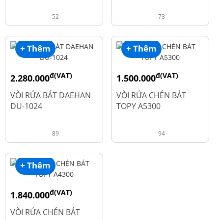
52
73
+ Thêm
+ Thêm
đ(VAT)
đ(VAT)
2.280.000
1.500.000
đ
đ
2.600.000
1.990.000
VÒI RỬA BÁT DAEHAN
VÒI RỬA CHÉN BÁT
DU-1024
TOPY A5300
89
94
+ Thêm
đ(VAT)
1.840.000
đ
2.450.000
VÒI RỬA CHÉN BÁT