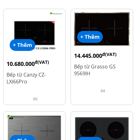
+ Thêm
+ Thêm
đ(VAT)
14.445.000
đ(VAT)
đ
10.680.000
19.260.000
Bếp từ Grasso GS
đ
15.980.000
9569IH
Bếp từ Canzy CZ-
LXI66Pro
64
60