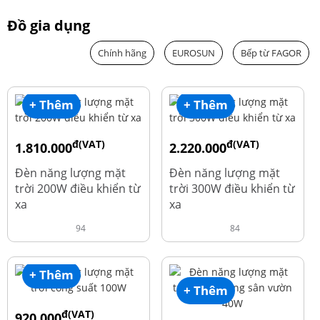
Đồ gia dụng
Chính hãng
EUROSUN
Bếp từ FAGOR
+ Thêm
+ Thêm
đ(VAT)
đ(VAT)
1.810.000
2.220.000
đ
đ
1.960.000
2.390.000
Đèn năng lượng mặt
Đèn năng lượng mặt
trời 200W điều khiển từ
trời 300W điều khiển từ
xa
xa
94
84
+ Thêm
+ Thêm
đ(VAT)
920.000