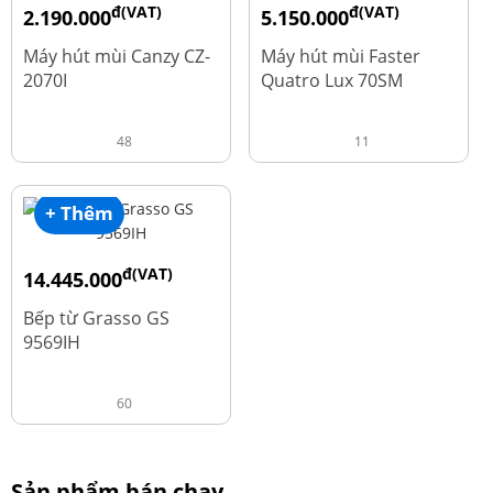
đ(VAT)
đ(VAT)
2.190.000
5.150.000
đ
đ
4.450.000
9.700.000
Máy hút mùi Canzy CZ-
Máy hút mùi Faster
2070I
Quatro Lux 70SM
48
11
+ Thêm
đ(VAT)
14.445.000
đ
19.260.000
Bếp từ Grasso GS
9569IH
60
Sản phẩm bán chạy