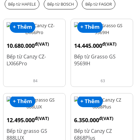
Bếp từ HAFELE
Bếp từ BOSCH
Bếp từ FAGOR
+ Thêm
+ Thêm
đ(VAT)
đ(VAT)
10.680.000
14.445.000
đ
đ
15.980.000
19.260.000
Bếp từ Canzy CZ-
Bếp từ Grasso GS
LXI66Pro
9569IH
84
63
+ Thêm
+ Thêm
đ(VAT)
đ(VAT)
12.495.000
6.350.000
đ
đ
16.660.000
15.980.000
Bếp từ grasso GS
Bếp từ Canzy CZ
888LUX
6868Plus