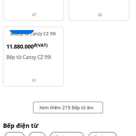
47
26
+ Thêm
đ(VAT)
11.880.000
đ
13.980.000
Bếp từ Canzy CZ 99I
91
Xem thêm 219 Bếp từ âm
Bếp điện từ