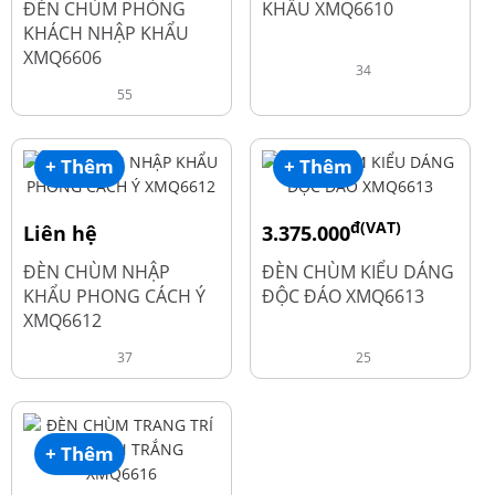
ĐÈN CHÙM PHÒNG
KHẨU XMQ6610
KHÁCH NHẬP KHẨU
XMQ6606
34
55
+ Thêm
+ Thêm
đ(VAT)
Liên hệ
3.375.000
đ
4.500.000
ĐÈN CHÙM NHẬP
ĐÈN CHÙM KIỂU DÁNG
KHẨU PHONG CÁCH Ý
ĐỘC ĐÁO XMQ6613
XMQ6612
37
25
+ Thêm