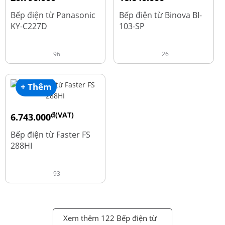
đ
đ
25.990.000
20.800.000
Bếp điện từ Panasonic
Bếp điện từ Binova BI-
KY-C227D
103-SP
96
26
+ Thêm
đ(VAT)
6.743.000
đ
8.990.000
Bếp điện từ Faster FS
288HI
93
Xem thêm 122 Bếp điện từ