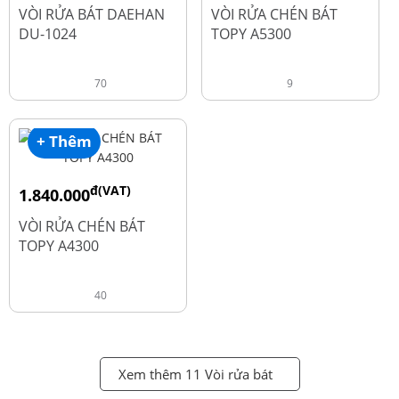
đ
đ
2.600.000
1.990.000
VÒI RỬA BÁT DAEHAN
VÒI RỬA CHÉN BÁT
DU-1024
TOPY A5300
70
9
+ Thêm
đ(VAT)
1.840.000
đ
2.450.000
VÒI RỬA CHÉN BÁT
TOPY A4300
40
Xem thêm 11 Vòi rửa bát