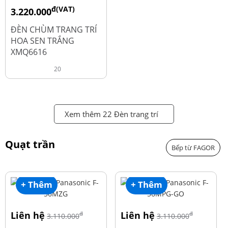
đ(VAT)
3.220.000
đ
4.600.000
ĐÈN CHÙM TRANG TRÍ
HOA SEN TRẮNG
XMQ6616
20
Xem thêm 22 Đèn trang trí
Quạt trần
Bếp từ FAGOR
+ Thêm
+ Thêm
Liên hệ
Liên hệ
đ
đ
3.110.000
3.110.000