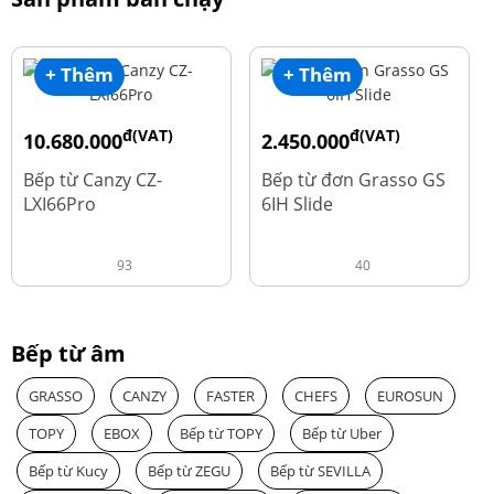
+ Thêm
+ Thêm
đ(VAT)
đ(VAT)
10.680.000
2.450.000
đ
đ
15.980.000
3.560.000
Bếp từ Canzy CZ-
Bếp từ đơn Grasso GS
LXI66Pro
6IH Slide
93
40
Bếp từ âm
GRASSO
CANZY
FASTER
CHEFS
EUROSUN
TOPY
EBOX
Bếp từ TOPY
Bếp từ Uber
Bếp từ Kucy
Bếp từ ZEGU
Bếp từ SEVILLA