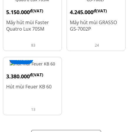
đ(VAT)
đ(VAT)
5.150.000
4.245.000
đ
đ
9.700.000
5.660.000
Máy hút mùi Faster
Máy hút mùi GRASSO
Quatro Lux 70SM
GS-7002P
83
24
+ Thêm
đ(VAT)
3.380.000
đ
4.600.000
Hút mùi Feuer KB 60
13