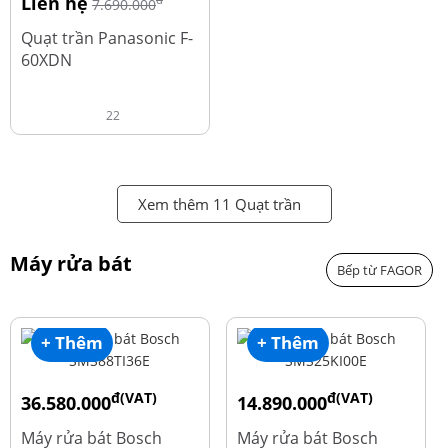
Liên hệ
đ
7.690.000
Quạt trần Panasonic F-
60XDN
22
Xem thêm 11 Quạt trần
Máy rửa bát
Bếp từ FAGOR
+ Thêm
+ Thêm
đ(VAT)
đ(VAT)
36.580.000
14.890.000
đ
đ
50.740.000
24.270.000
Máy rửa bát Bosch
Máy rửa bát Bosch