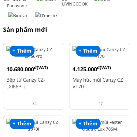
Sản phẩm mới
+ Thêm
+ Thêm
đ(VAT)
đ(VAT)
10.680.000
4.125.000
đ
đ
15.980.000
8.500.000
Bếp từ Canzy CZ-
Máy hút mùi Canzy CZ
LXI66Pro
VT70
82
47
+ Thêm
+ Thêm