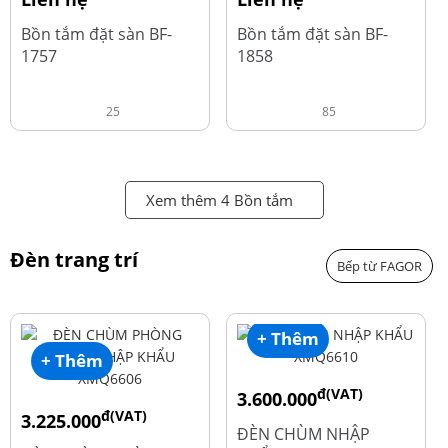
Bồn tắm đặt sàn BF-
Bồn tắm đặt sàn BF-
1757
1858
25
85
Xem thêm 4 Bồn tắm
Đèn trang trí
Bếp từ FAGOR
+ Thêm
+ Thêm
đ(VAT)
3.600.000
đ(VAT)
3.225.000
đ
4.800.000
ĐÈN CHÙM NHẬP
đ
4.300.000