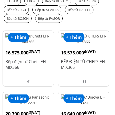
FASTER
EBOX
Bếp từ BESUTO
Bếp từ Kucy
Bếp từ ZEGU
Bếp từ SEVILLA
Bếp từ HAFELE
Bếp từ BOSCH
Bếp từ FAGOR
+ Thêm
+ Thêm
đ(VAT)
đ(VAT)
16.575.000
16.575.000
đ
đ
19.500.000
19.500.000
Bếp điện từ Chefs EH-
BẾP ĐIỆN TỪ CHEFS EH-
MIX366
MIX366
61
38
+ Thêm
+ Thêm
đ(VAT)
đ(VAT)
20.790.000
16.640.000