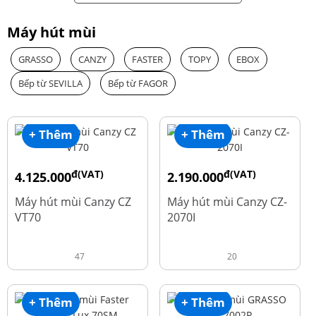
Máy hút mùi
GRASSO
CANZY
FASTER
TOPY
EBOX
Bếp từ SEVILLA
Bếp từ FAGOR
+ Thêm
+ Thêm
đ(VAT)
đ(VAT)
4.125.000
2.190.000
đ
đ
8.500.000
4.450.000
Máy hút mùi Canzy CZ
Máy hút mùi Canzy CZ-
VT70
2070I
47
20
+ Thêm
+ Thêm