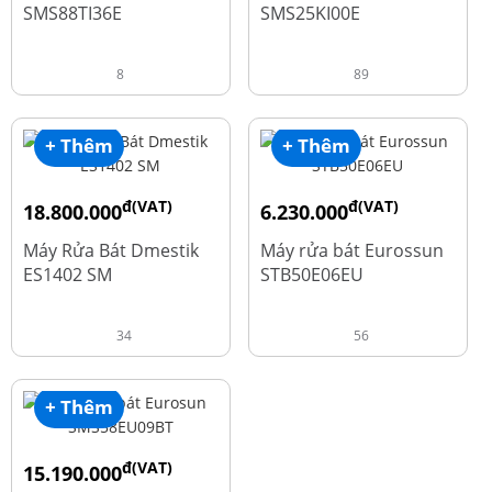
SMS88TI36E
SMS25KI00E
8
89
+ Thêm
+ Thêm
đ(VAT)
đ(VAT)
18.800.000
6.230.000
đ
đ
23.500.000
7.790.000
Máy Rửa Bát Dmestik
Máy rửa bát Eurossun
ES1402 SM
STB50E06EU
34
56
+ Thêm
đ(VAT)
15.190.000