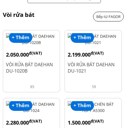
Vòi rửa bát
Bếp từ FAGOR
+ Thêm
+ Thêm
đ(VAT)
đ(VAT)
2.050.000
2.199.000
đ
đ
2.600.000
2.900.000
VÒI RỬA BÁT DAEHAN
VÒI RỬA BÁT DAEHAN
DU-1020B
DU-1021
85
59
+ Thêm
+ Thêm
đ(VAT)
đ(VAT)
2.280.000
1.500.000