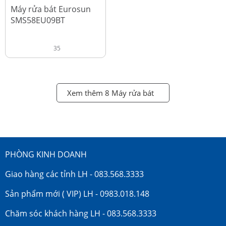
đ
18.990.000
Máy rửa bát Eurosun
SMS58EU09BT
35
Xem thêm 8 Máy rửa bát
PHÒNG KINH DOANH
Giao hàng các tỉnh LH - 083.568.3333
Sản phẩm mới ( VIP) LH - 0983.018.148
Chăm sóc khách hàng LH - 083.568.3333