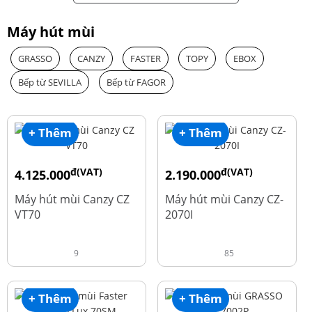
Máy hút mùi
GRASSO
CANZY
FASTER
TOPY
EBOX
Bếp từ SEVILLA
Bếp từ FAGOR
+ Thêm
+ Thêm
đ(VAT)
đ(VAT)
4.125.000
2.190.000
đ
đ
8.500.000
4.450.000
Máy hút mùi Canzy CZ
Máy hút mùi Canzy CZ-
VT70
2070I
9
85
+ Thêm
+ Thêm