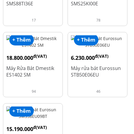
SMS88TI36E
SMS25KI00E
17
78
+ Thêm
+ Thêm
đ(VAT)
đ(VAT)
18.800.000
6.230.000
đ
đ
23.500.000
7.790.000
Máy Rửa Bát Dmestik
Máy rửa bát Eurossun
ES1402 SM
STB50E06EU
94
46
+ Thêm
đ(VAT)
15.190.000