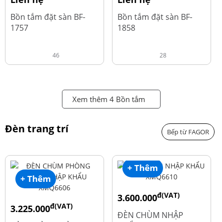
Bồn tắm đặt sàn BF-
Bồn tắm đặt sàn BF-
1757
1858
46
28
Xem thêm 4 Bồn tắm
Đèn trang trí
Bếp từ FAGOR
+ Thêm
+ Thêm
đ(VAT)
3.600.000
đ(VAT)
3.225.000
đ
4.800.000
ĐÈN CHÙM NHẬP
đ
4.300.000