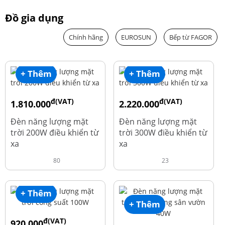
Đồ gia dụng
Chính hãng
EUROSUN
Bếp từ FAGOR
+ Thêm
+ Thêm
đ(VAT)
đ(VAT)
1.810.000
2.220.000
đ
đ
1.960.000
2.390.000
Đèn năng lượng mặt
Đèn năng lượng mặt
trời 200W điều khiển từ
trời 300W điều khiển từ
xa
xa
80
23
+ Thêm
+ Thêm
đ(VAT)
920.000