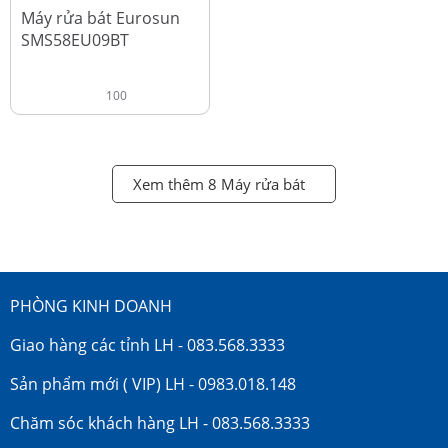
đ
18.990.000
Máy rửa bát Eurosun
SMS58EU09BT
100
Xem thêm 8 Máy rửa bát
PHÒNG KINH DOANH
Giao hàng các tỉnh LH - 083.568.3333
Sản phẩm mới ( VIP) LH - 0983.018.148
Chăm sóc khách hàng LH - 083.568.3333