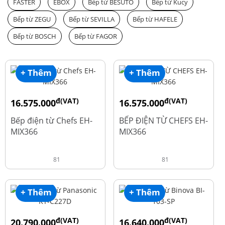
FASTER
EBOX
Bếp từ BESUTO
Bếp từ Kucy
Bếp từ ZEGU
Bếp từ SEVILLA
Bếp từ HAFELE
Bếp từ BOSCH
Bếp từ FAGOR
+ Thêm
+ Thêm
đ(VAT)
đ(VAT)
16.575.000
16.575.000
đ
đ
19.500.000
19.500.000
Bếp điện từ Chefs EH-
BẾP ĐIỆN TỪ CHEFS EH-
MIX366
MIX366
81
81
+ Thêm
+ Thêm
đ(VAT)
đ(VAT)
20.790.000
16.640.000