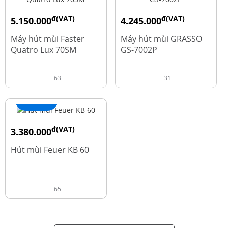
đ(VAT)
đ(VAT)
5.150.000
4.245.000
đ
đ
9.700.000
5.660.000
Máy hút mùi Faster
Máy hút mùi GRASSO
Quatro Lux 70SM
GS-7002P
63
31
+ Thêm
đ(VAT)
3.380.000
đ
4.600.000
Hút mùi Feuer KB 60
65