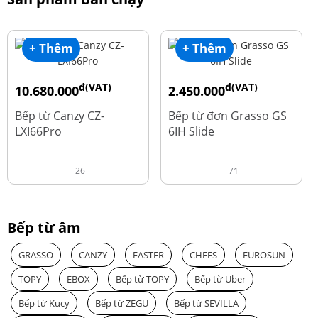
+ Thêm
+ Thêm
đ(VAT)
đ(VAT)
10.680.000
2.450.000
đ
đ
15.980.000
3.560.000
Bếp từ Canzy CZ-
Bếp từ đơn Grasso GS
LXI66Pro
6IH Slide
26
71
Bếp từ âm
GRASSO
CANZY
FASTER
CHEFS
EUROSUN
TOPY
EBOX
Bếp từ TOPY
Bếp từ Uber
Bếp từ Kucy
Bếp từ ZEGU
Bếp từ SEVILLA