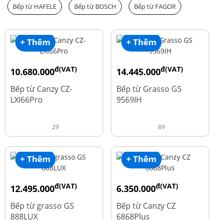
Bếp từ HAFELE
Bếp từ BOSCH
Bếp từ FAGOR
+ Thêm
+ Thêm
đ(VAT)
đ(VAT)
10.680.000
14.445.000
đ
đ
15.980.000
19.260.000
Bếp từ Canzy CZ-
Bếp từ Grasso GS
LXI66Pro
9569IH
29
89
+ Thêm
+ Thêm
đ(VAT)
đ(VAT)
12.495.000
6.350.000
đ
đ
16.660.000
15.980.000
Bếp từ grasso GS
Bếp từ Canzy CZ
888LUX
6868Plus