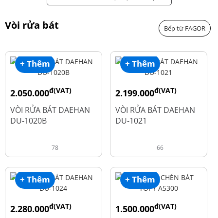
Vòi rửa bát
Bếp từ FAGOR
+ Thêm
+ Thêm
đ(VAT)
đ(VAT)
2.050.000
2.199.000
đ
đ
2.600.000
2.900.000
VÒI RỬA BÁT DAEHAN
VÒI RỬA BÁT DAEHAN
DU-1020B
DU-1021
78
66
+ Thêm
+ Thêm
đ(VAT)
đ(VAT)
2.280.000
1.500.000