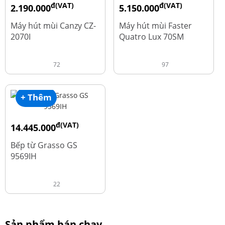
đ(VAT)
đ(VAT)
2.190.000
5.150.000
đ
đ
4.450.000
9.700.000
Máy hút mùi Canzy CZ-
Máy hút mùi Faster
2070I
Quatro Lux 70SM
72
97
+ Thêm
đ(VAT)
14.445.000
đ
19.260.000
Bếp từ Grasso GS
9569IH
22
Sản phẩm bán chạy