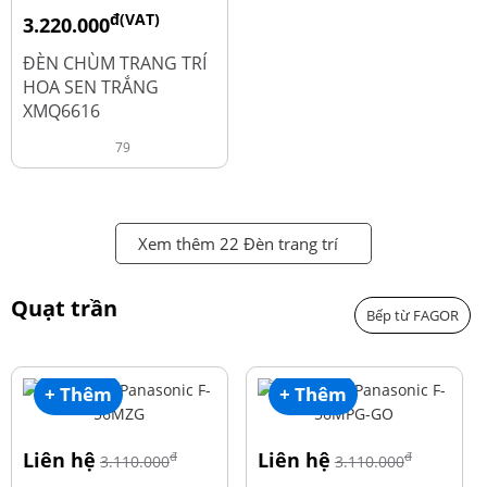
đ(VAT)
3.220.000
đ
4.600.000
ĐÈN CHÙM TRANG TRÍ
HOA SEN TRẮNG
XMQ6616
79
Xem thêm 22 Đèn trang trí
Quạt trần
Bếp từ FAGOR
+ Thêm
+ Thêm
Liên hệ
Liên hệ
đ
đ
3.110.000
3.110.000