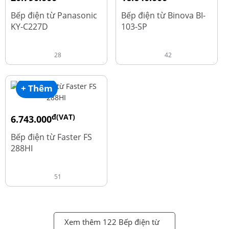
đ
đ
25.990.000
20.800.000
Bếp điện từ Panasonic
Bếp điện từ Binova BI-
KY-C227D
103-SP
28
42
+ Thêm
đ(VAT)
6.743.000
đ
8.990.000
Bếp điện từ Faster FS
288HI
51
Xem thêm 122 Bếp điện từ