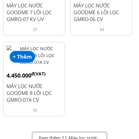
đ
đ
6.050.000
5.250.000
MÁY LỌC NƯỚC
MÁY LỌC NƯỚC
GOODME 7 LÕI LỌC
GOODME 6 LÕI LỌC
GMRO-07 KV UV
GMRO-06 CV
27
83
+ Thêm
đ(VAT)
4.450.000
đ
6.250.000
MÁY LỌC NƯỚC
GOODME 8 LÕI LỌC
GMRO-07A CV
55
Xem thêm 11 Máy lọc nước