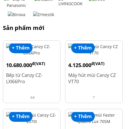
Sản phẩm mới
+ Thêm
+ Thêm
đ(VAT)
đ(VAT)
10.680.000
4.125.000
đ
đ
15.980.000
8.500.000
Bếp từ Canzy CZ-
Máy hút mùi Canzy CZ
LXI66Pro
VT70
64
7
+ Thêm
+ Thêm