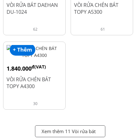
đ
đ
2.600.000
1.990.000
VÒI RỬA BÁT DAEHAN
VÒI RỬA CHÉN BÁT
DU-1024
TOPY A5300
62
61
+ Thêm
đ(VAT)
1.840.000
đ
2.450.000
VÒI RỬA CHÉN BÁT
TOPY A4300
30
Xem thêm 11 Vòi rửa bát