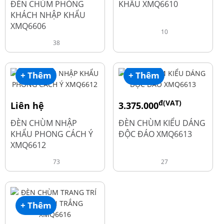
ĐÈN CHÙM PHÒNG
KHẨU XMQ6610
KHÁCH NHẬP KHẨU
XMQ6606
10
38
+ Thêm
+ Thêm
đ(VAT)
Liên hệ
3.375.000
đ
4.500.000
ĐÈN CHÙM NHẬP
ĐÈN CHÙM KIỂU DÁNG
KHẨU PHONG CÁCH Ý
ĐỘC ĐÁO XMQ6613
XMQ6612
73
27
+ Thêm