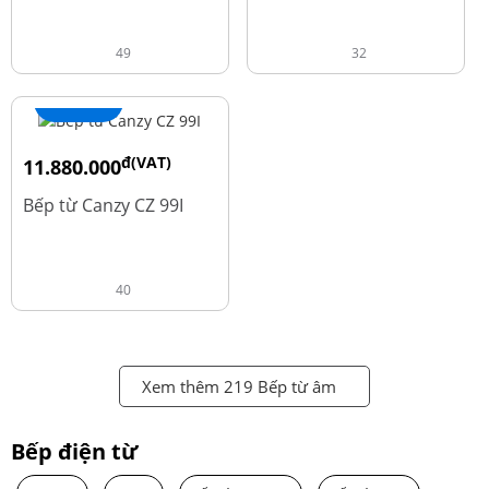
49
32
+ Thêm
đ(VAT)
11.880.000
đ
13.980.000
Bếp từ Canzy CZ 99I
40
Xem thêm 219 Bếp từ âm
Bếp điện từ