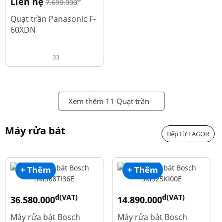
Liên hệ
đ
7.690.000
Quạt trần Panasonic F-
60XDN
33
Xem thêm 11 Quạt trần
Máy rửa bát
Bếp từ FAGOR
+ Thêm
+ Thêm
đ(VAT)
đ(VAT)
36.580.000
14.890.000
đ
đ
50.740.000
24.270.000
Máy rửa bát Bosch
Máy rửa bát Bosch