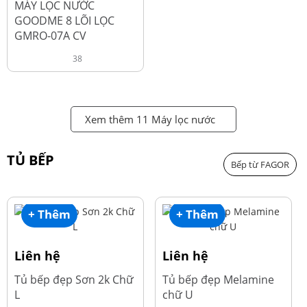
MÁY LỌC NƯỚC
GOODME 8 LÕI LỌC
GMRO-07A CV
38
Xem thêm 11 Máy lọc nước
TỦ BẾP
Bếp từ FAGOR
+ Thêm
+ Thêm
Liên hệ
Liên hệ
Tủ bếp đẹp Sơn 2k Chữ
Tủ bếp đẹp Melamine
L
chữ U