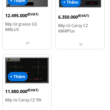
+ Thêm
+ Thêm
đ(VAT)
12.495.000
đ(VAT)
6.350.000
đ
16.660.000
đ
15.980.000
Bếp từ grasso GS
Bếp từ Canzy CZ
888LUX
6868Plus
47
35
+ Thêm
đ(VAT)
11.880.000
đ
13.980.000
Bếp từ Canzy CZ 99I