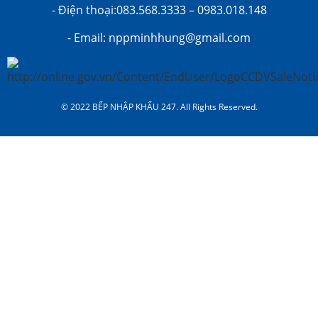
- Điện thoại:083.568.3333 – 0983.018.148
- Email: nppminhhung@gmail.com
© 2022 BẾP NHẬP KHẨU 247. All Rights Reserved.