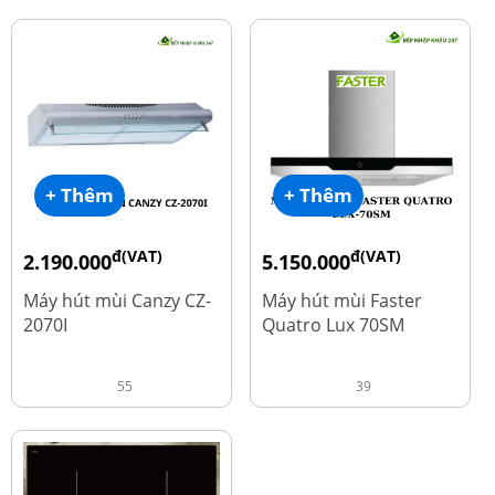
+ Thêm
+ Thêm
đ(VAT)
đ(VAT)
2.190.000
5.150.000
đ
đ
4.450.000
9.700.000
Máy hút mùi Canzy CZ-
Máy hút mùi Faster
2070I
Quatro Lux 70SM
55
39