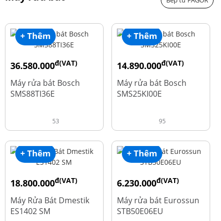
Bếp từ FAGOR
+ Thêm
+ Thêm
đ(VAT)
đ(VAT)
36.580.000
14.890.000
đ
đ
50.740.000
24.270.000
Máy rửa bát Bosch
Máy rửa bát Bosch
SMS88TI36E
SMS25KI00E
53
95
+ Thêm
+ Thêm
đ(VAT)
đ(VAT)
18.800.000
6.230.000
đ
đ
23.500.000
7.790.000
Máy Rửa Bát Dmestik
Máy rửa bát Eurossun
ES1402 SM
STB50E06EU