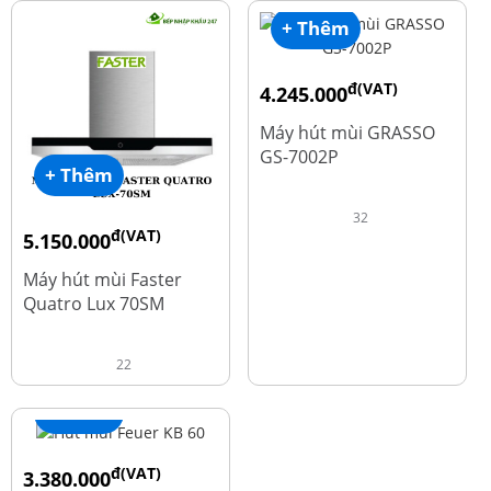
+ Thêm
đ(VAT)
4.245.000
đ
5.660.000
Máy hút mùi GRASSO
GS-7002P
+ Thêm
32
đ(VAT)
5.150.000
đ
9.700.000
Máy hút mùi Faster
Quatro Lux 70SM
22
+ Thêm
đ(VAT)
3.380.000