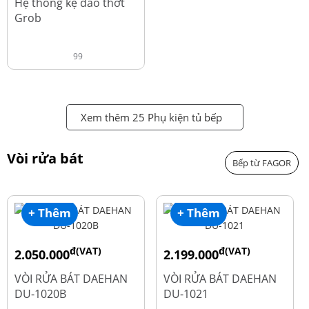
Hệ thống kệ dao thớt
Grob
99
Xem thêm 25 Phụ kiện tủ bếp
Vòi rửa bát
Bếp từ FAGOR
+ Thêm
+ Thêm
đ(VAT)
đ(VAT)
2.050.000
2.199.000
đ
đ
2.600.000
2.900.000
VÒI RỬA BÁT DAEHAN
VÒI RỬA BÁT DAEHAN
DU-1020B
DU-1021