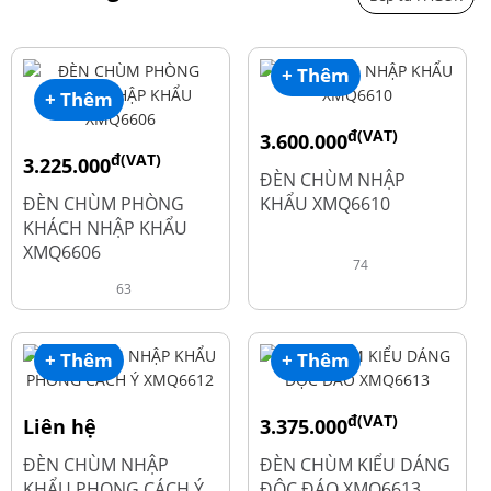
+ Thêm
+ Thêm
đ(VAT)
3.600.000
đ(VAT)
3.225.000
đ
4.800.000
ĐÈN CHÙM NHẬP
đ
4.300.000
ĐÈN CHÙM PHÒNG
KHẨU XMQ6610
KHÁCH NHẬP KHẨU
XMQ6606
74
63
+ Thêm
+ Thêm
đ(VAT)
Liên hệ
3.375.000
đ
4.500.000
ĐÈN CHÙM NHẬP
ĐÈN CHÙM KIỂU DÁNG
KHẨU PHONG CÁCH Ý
ĐỘC ĐÁO XMQ6613