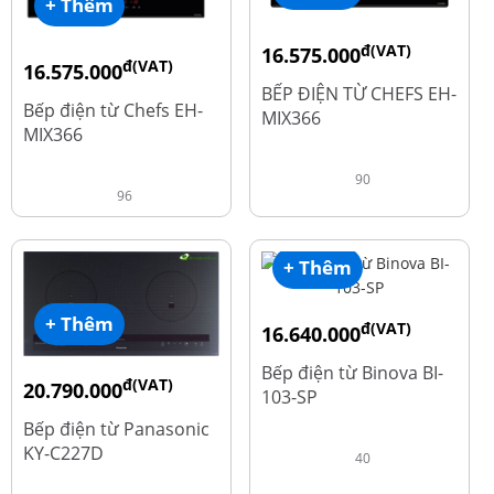
+ Thêm
đ(VAT)
16.575.000
đ(VAT)
16.575.000
đ
19.500.000
BẾP ĐIỆN TỪ CHEFS EH-
đ
19.500.000
Bếp điện từ Chefs EH-
MIX366
MIX366
90
96
+ Thêm
+ Thêm
đ(VAT)
16.640.000
đ
20.800.000
Bếp điện từ Binova BI-
đ(VAT)
20.790.000
103-SP
đ
25.990.000
Bếp điện từ Panasonic
KY-C227D
40