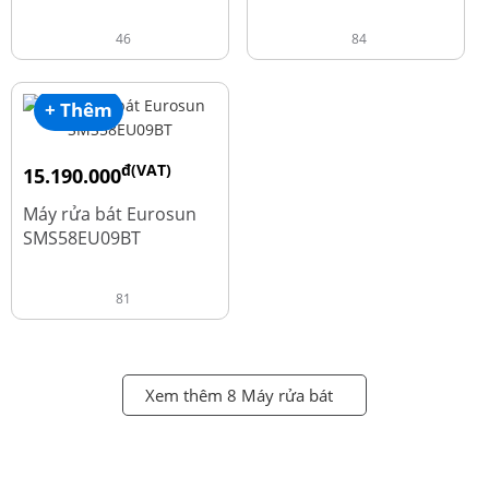
46
84
+ Thêm
đ(VAT)
15.190.000
đ
18.990.000
Máy rửa bát Eurosun
SMS58EU09BT
81
Xem thêm 8 Máy rửa bát