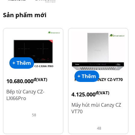
Sản phẩm mới
+ Thêm
+ Thêm
đ(VAT)
10.680.000
đ
15.980.000
Bếp từ Canzy CZ-
đ(VAT)
4.125.000
LXI66Pro
đ
8.500.000
Máy hút mùi Canzy CZ
VT70
58
48