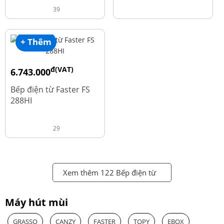
39
+ Thêm
đ(VAT)
6.743.000
đ
8.990.000
Bếp điện từ Faster FS
288HI
29
Xem thêm 122 Bếp điện từ
Máy hút mùi
GRASSO
CANZY
FASTER
TOPY
EBOX