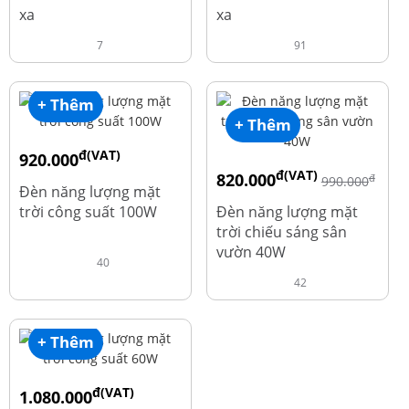
xa
xa
7
91
+ Thêm
+ Thêm
đ(VAT)
920.000
đ(VAT)
820.000
đ
đ
1.010.000
990.000
Đèn năng lượng mặt
trời công suất 100W
Đèn năng lượng mặt
trời chiếu sáng sân
vườn 40W
40
42
+ Thêm
đ(VAT)
1.080.000