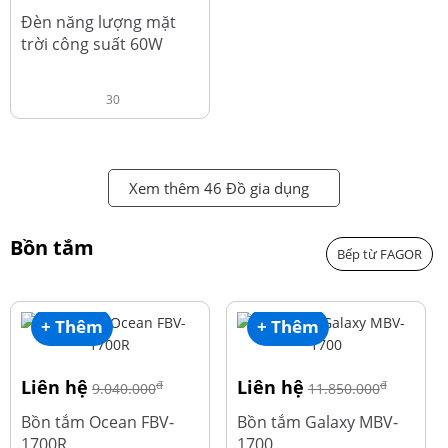
đ
1.220.000
Đèn năng lượng mặt
trời công suất 60W
30
Xem thêm 46 Đồ gia dụng
Bồn tắm
Bếp từ FAGOR
+ Thêm
+ Thêm
Liên hệ
Liên hệ
đ
đ
9.040.000
11.850.000
Bồn tắm Ocean FBV-
Bồn tắm Galaxy MBV-
1700R
1700