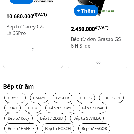
+ Thêm
đ(VAT)
10.680.000
đ
15.980.000
Bếp từ Canzy CZ-
đ(VAT)
2.450.000
LXI66Pro
đ
3.560.000
Bếp từ đơn Grasso GS
6IH Slide
7
66
Bếp từ âm
GRASSO
CANZY
FASTER
CHEFS
EUROSUN
TOPY
EBOX
Bếp từ TOPY
Bếp từ Uber
Bếp từ Kucy
Bếp từ ZEGU
Bếp từ SEVILLA
Bếp từ HAFELE
Bếp từ BOSCH
Bếp từ FAGOR