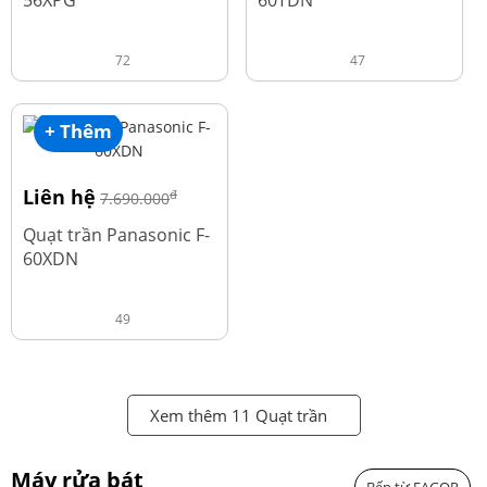
56XPG
60TDN
72
47
+ Thêm
Liên hệ
đ
7.690.000
Quạt trần Panasonic F-
60XDN
49
Xem thêm 11 Quạt trần
Máy rửa bát