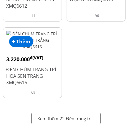
XMQ6612
11
96
+ Thêm
đ(VAT)
3.220.000
đ
4.600.000
ĐÈN CHÙM TRANG TRÍ
HOA SEN TRẮNG
XMQ6616
69
Xem thêm 22 Đèn trang trí