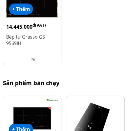
+ Thêm
đ(VAT)
14.445.000
đ
19.260.000
Bếp từ Grasso GS
9569IH
76
Sản phẩm bán chạy
+ Thêm