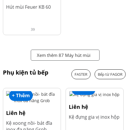
đ
4.600.000
Hút mùi Feuer KB 60
39
Xem thêm 87 Máy hút mùi
Phụ kiện tủ bếp
FASTER
Bếp từ FAGOR
+ Thêm
+ Thêm
Liên hệ
Liên hệ
Kệ đựng gia vị inox hộp
Kệ xoong nồi- bát đĩa
inox đa năng Grob