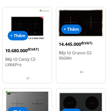
+ Thêm
+ Thêm
đ(VAT)
14.445.000
đ(VAT)
đ
10.680.000
19.260.000
Bếp từ Grasso GS
đ
15.980.000
9569IH
Bếp từ Canzy CZ-
LXI66Pro
84
47