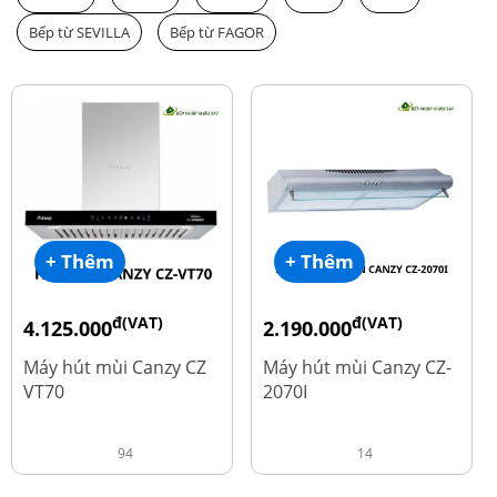
Bếp từ SEVILLA
Bếp từ FAGOR
+ Thêm
+ Thêm
đ(VAT)
đ(VAT)
4.125.000
2.190.000
đ
đ
8.500.000
4.450.000
Máy hút mùi Canzy CZ
Máy hút mùi Canzy CZ-
VT70
2070I
94
14