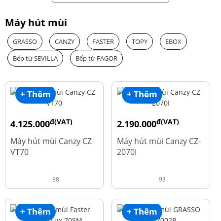
Máy hút mùi
GRASSO
CANZY
FASTER
TOPY
EBOX
Bếp từ SEVILLA
Bếp từ FAGOR
+ Thêm
+ Thêm
đ(VAT)
đ(VAT)
4.125.000
2.190.000
đ
đ
8.500.000
4.450.000
Máy hút mùi Canzy CZ
Máy hút mùi Canzy CZ-
VT70
2070I
88
93
+ Thêm
+ Thêm