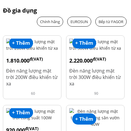
Đồ gia dụng
Chính hãng
EUROSUN
Bếp từ FAGOR
+ Thêm
+ Thêm
đ(VAT)
đ(VAT)
1.810.000
2.220.000
đ
đ
1.960.000
2.390.000
Đèn năng lượng mặt
Đèn năng lượng mặt
trời 200W điều khiển từ
trời 300W điều khiển từ
xa
xa
60
90
+ Thêm
+ Thêm
đ(VAT)
920.000