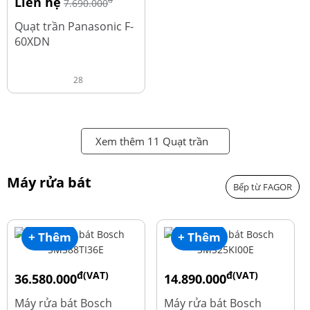
Liên hệ
đ
7.690.000
Quạt trần Panasonic F-
60XDN
28
Xem thêm 11 Quạt trần
Máy rửa bát
Bếp từ FAGOR
+ Thêm
+ Thêm
đ(VAT)
đ(VAT)
36.580.000
14.890.000
đ
đ
50.740.000
24.270.000
Máy rửa bát Bosch
Máy rửa bát Bosch