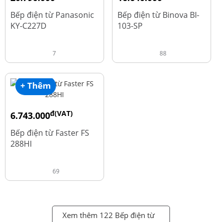
đ
đ
25.990.000
20.800.000
Bếp điện từ Panasonic
Bếp điện từ Binova BI-
KY-C227D
103-SP
7
88
+ Thêm
đ(VAT)
6.743.000
đ
8.990.000
Bếp điện từ Faster FS
288HI
69
Xem thêm 122 Bếp điện từ