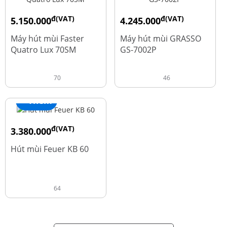
đ(VAT)
đ(VAT)
5.150.000
4.245.000
đ
đ
9.700.000
5.660.000
Máy hút mùi Faster
Máy hút mùi GRASSO
Quatro Lux 70SM
GS-7002P
70
46
+ Thêm
đ(VAT)
3.380.000
đ
4.600.000
Hút mùi Feuer KB 60
64