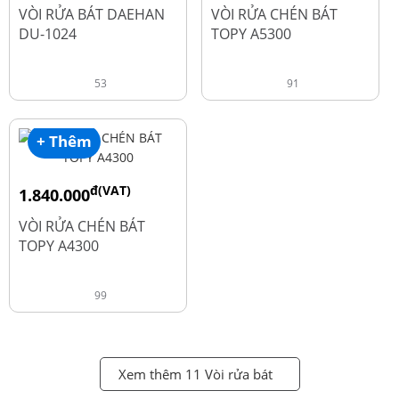
đ
đ
2.600.000
1.990.000
VÒI RỬA BÁT DAEHAN
VÒI RỬA CHÉN BÁT
DU-1024
TOPY A5300
53
91
+ Thêm
đ(VAT)
1.840.000
đ
2.450.000
VÒI RỬA CHÉN BÁT
TOPY A4300
99
Xem thêm 11 Vòi rửa bát