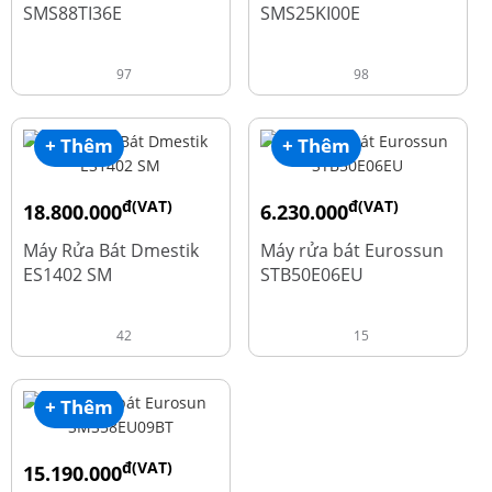
SMS88TI36E
SMS25KI00E
97
98
+ Thêm
+ Thêm
đ(VAT)
đ(VAT)
18.800.000
6.230.000
đ
đ
23.500.000
7.790.000
Máy Rửa Bát Dmestik
Máy rửa bát Eurossun
ES1402 SM
STB50E06EU
42
15
+ Thêm
đ(VAT)
15.190.000