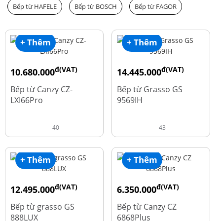
Bếp từ HAFELE
Bếp từ BOSCH
Bếp từ FAGOR
+ Thêm
+ Thêm
đ(VAT)
đ(VAT)
10.680.000
14.445.000
đ
đ
15.980.000
19.260.000
Bếp từ Canzy CZ-
Bếp từ Grasso GS
LXI66Pro
9569IH
40
43
+ Thêm
+ Thêm
đ(VAT)
đ(VAT)
12.495.000
6.350.000
đ
đ
16.660.000
15.980.000
Bếp từ grasso GS
Bếp từ Canzy CZ
888LUX
6868Plus