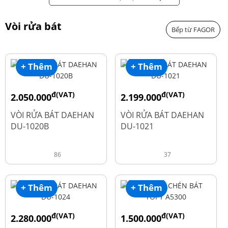
Vòi rửa bát
Bếp từ FAGOR
+ Thêm
+ Thêm
đ(VAT)
đ(VAT)
2.050.000
2.199.000
đ
đ
2.600.000
2.900.000
VÒI RỬA BÁT DAEHAN
VÒI RỬA BÁT DAEHAN
DU-1020B
DU-1021
86
37
+ Thêm
+ Thêm
đ(VAT)
đ(VAT)
2.280.000
1.500.000