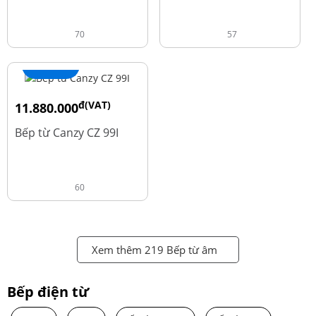
70
57
+ Thêm
đ(VAT)
11.880.000
đ
13.980.000
Bếp từ Canzy CZ 99I
60
Xem thêm 219 Bếp từ âm
Bếp điện từ