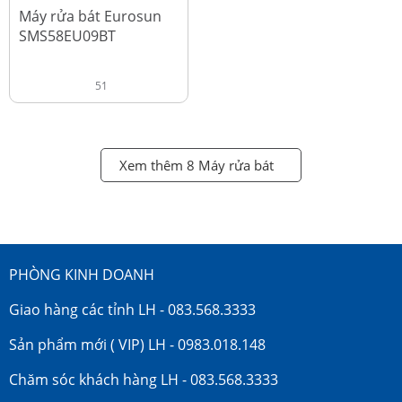
đ
18.990.000
Máy rửa bát Eurosun
SMS58EU09BT
51
Xem thêm 8 Máy rửa bát
PHÒNG KINH DOANH
Giao hàng các tỉnh LH - 083.568.3333
Sản phẩm mới ( VIP) LH - 0983.018.148
Chăm sóc khách hàng LH - 083.568.3333