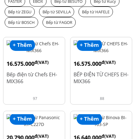
FASTER
EBOX
Bếp từ BESUTO
Bếp từ Kucy
Bếp từ ZEGU
Bếp từ SEVILLA
Bếp từ HAFELE
Bếp từ BOSCH
Bếp từ FAGOR
+ Thêm
+ Thêm
đ(VAT)
đ(VAT)
16.575.000
16.575.000
đ
đ
19.500.000
19.500.000
Bếp điện từ Chefs EH-
BẾP ĐIỆN TỪ CHEFS EH-
MIX366
MIX366
97
88
+ Thêm
+ Thêm
đ(VAT)
đ(VAT)
20.790.000
16.640.000