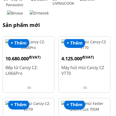
Sản phẩm mới
+ Thêm
+ Thêm
đ(VAT)
đ(VAT)
10.680.000
4.125.000
đ
đ
15.980.000
8.500.000
Bếp từ Canzy CZ-
Máy hút mùi Canzy CZ
LXI66Pro
VT70
66
66
+ Thêm
+ Thêm