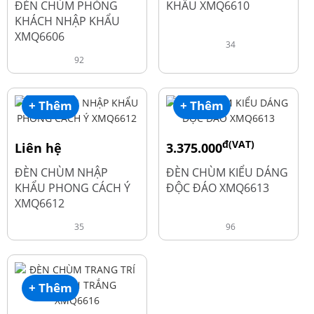
ĐÈN CHÙM PHÒNG
KHẨU XMQ6610
KHÁCH NHẬP KHẨU
XMQ6606
34
92
+ Thêm
+ Thêm
đ(VAT)
Liên hệ
3.375.000
đ
4.500.000
ĐÈN CHÙM NHẬP
ĐÈN CHÙM KIỂU DÁNG
KHẨU PHONG CÁCH Ý
ĐỘC ĐÁO XMQ6613
XMQ6612
35
96
+ Thêm