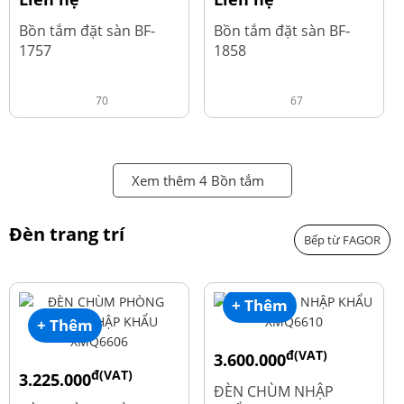
Bồn tắm đặt sàn BF-
Bồn tắm đặt sàn BF-
1757
1858
70
67
Xem thêm 4 Bồn tắm
Đèn trang trí
Bếp từ FAGOR
+ Thêm
+ Thêm
đ(VAT)
3.600.000
đ(VAT)
3.225.000
đ
4.800.000
ĐÈN CHÙM NHẬP
đ
4.300.000