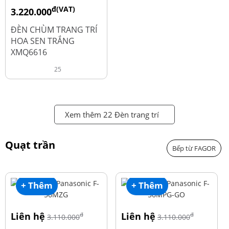
đ(VAT)
3.220.000
đ
4.600.000
ĐÈN CHÙM TRANG TRÍ
HOA SEN TRẮNG
XMQ6616
25
Xem thêm 22 Đèn trang trí
Quạt trần
Bếp từ FAGOR
+ Thêm
+ Thêm
Liên hệ
Liên hệ
đ
đ
3.110.000
3.110.000