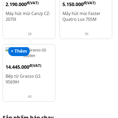
đ(VAT)
đ(VAT)
2.190.000
5.150.000
đ
đ
4.450.000
9.700.000
Máy hút mùi Canzy CZ-
Máy hút mùi Faster
2070I
Quatro Lux 70SM
28
56
+ Thêm
đ(VAT)
14.445.000
đ
19.260.000
Bếp từ Grasso GS
9569IH
40
Sản phẩm bán chạy