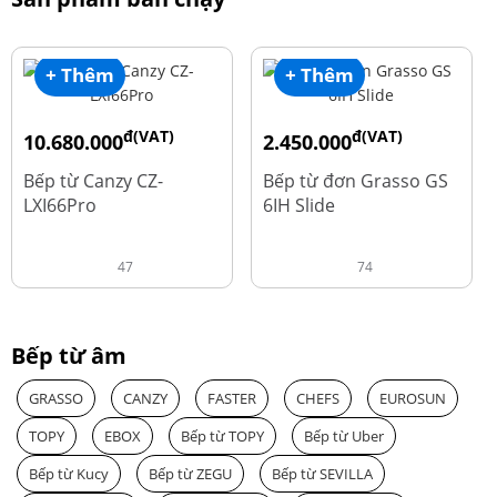
+ Thêm
+ Thêm
đ(VAT)
đ(VAT)
10.680.000
2.450.000
đ
đ
15.980.000
3.560.000
Bếp từ Canzy CZ-
Bếp từ đơn Grasso GS
LXI66Pro
6IH Slide
47
74
Bếp từ âm
GRASSO
CANZY
FASTER
CHEFS
EUROSUN
TOPY
EBOX
Bếp từ TOPY
Bếp từ Uber
Bếp từ Kucy
Bếp từ ZEGU
Bếp từ SEVILLA