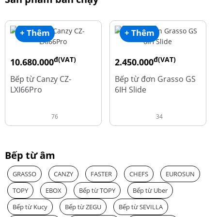
+ Thêm
+ Thêm
đ(VAT)
đ(VAT)
10.680.000
2.450.000
đ
đ
15.980.000
3.560.000
Bếp từ Canzy CZ-
Bếp từ đơn Grasso GS
LXI66Pro
6IH Slide
76
34
Bếp từ âm
GRASSO
CANZY
FASTER
CHEFS
EUROSUN
TOPY
EBOX
Bếp từ TOPY
Bếp từ Uber
Bếp từ Kucy
Bếp từ ZEGU
Bếp từ SEVILLA