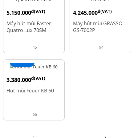
đ(VAT)
đ(VAT)
5.150.000
4.245.000
đ
đ
9.700.000
5.660.000
Máy hút mùi Faster
Máy hút mùi GRASSO
Quatro Lux 70SM
GS-7002P
45
94
+ Thêm
đ(VAT)
3.380.000
đ
4.600.000
Hút mùi Feuer KB 60
66