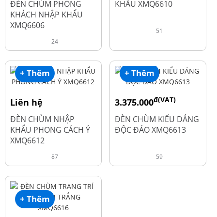
ĐÈN CHÙM PHÒNG
KHẨU XMQ6610
KHÁCH NHẬP KHẨU
XMQ6606
51
24
+ Thêm
+ Thêm
đ(VAT)
Liên hệ
3.375.000
đ
4.500.000
ĐÈN CHÙM NHẬP
ĐÈN CHÙM KIỂU DÁNG
KHẨU PHONG CÁCH Ý
ĐỘC ĐÁO XMQ6613
XMQ6612
87
59
+ Thêm