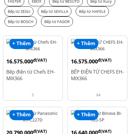
FASTER
EBOX
Bếp từ BESUTO
Bếp từ Kucy
Bếp từ ZEGU
Bếp từ SEVILLA
Bếp từ HAFELE
Bếp từ BOSCH
Bếp từ FAGOR
+ Thêm
+ Thêm
đ(VAT)
đ(VAT)
16.575.000
16.575.000
đ
đ
19.500.000
19.500.000
Bếp điện từ Chefs EH-
BẾP ĐIỆN TỪ CHEFS EH-
MIX366
MIX366
5
64
+ Thêm
+ Thêm
đ(VAT)
đ(VAT)
20.790.000
16.640.000