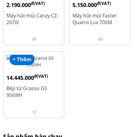
đ(VAT)
đ(VAT)
2.190.000
5.150.000
đ
đ
4.450.000
9.700.000
Máy hút mùi Canzy CZ-
Máy hút mùi Faster
2070I
Quatro Lux 70SM
97
45
+ Thêm
đ(VAT)
14.445.000
đ
19.260.000
Bếp từ Grasso GS
9569IH
17
Sản phẩm bán chạy