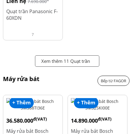
Liên hệ
đ
7.690.000
Quạt trần Panasonic F-
60XDN
7
Xem thêm 11 Quạt trần
Máy rửa bát
Bếp từ FAGOR
+ Thêm
+ Thêm
đ(VAT)
đ(VAT)
36.580.000
14.890.000
đ
đ
50.740.000
24.270.000
Máy rửa bát Bosch
Máy rửa bát Bosch