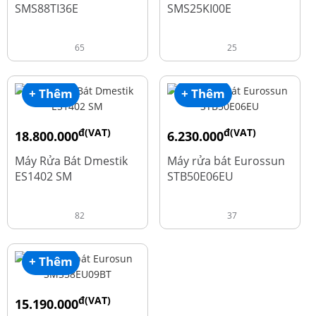
SMS88TI36E
SMS25KI00E
65
25
+ Thêm
+ Thêm
đ(VAT)
đ(VAT)
18.800.000
6.230.000
đ
đ
23.500.000
7.790.000
Máy Rửa Bát Dmestik
Máy rửa bát Eurossun
ES1402 SM
STB50E06EU
82
37
+ Thêm
đ(VAT)
15.190.000