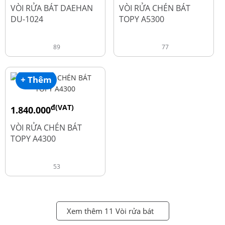
đ
đ
2.600.000
1.990.000
VÒI RỬA BÁT DAEHAN
VÒI RỬA CHÉN BÁT
DU-1024
TOPY A5300
89
77
+ Thêm
đ(VAT)
1.840.000
đ
2.450.000
VÒI RỬA CHÉN BÁT
TOPY A4300
53
Xem thêm 11 Vòi rửa bát