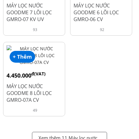
đ
đ
6.050.000
5.250.000
MÁY LỌC NƯỚC
MÁY LỌC NƯỚC
GOODME 7 LÕI LỌC
GOODME 6 LÕI LỌC
GMRO-07 KV UV
GMRO-06 CV
93
92
+ Thêm
đ(VAT)
4.450.000
đ
6.250.000
MÁY LỌC NƯỚC
GOODME 8 LÕI LỌC
GMRO-07A CV
49
Xem thêm 11 Máy lọc nước