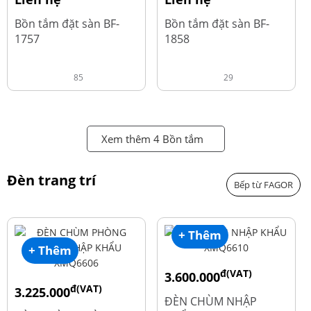
Bồn tắm đặt sàn BF-
Bồn tắm đặt sàn BF-
1757
1858
85
29
Xem thêm 4 Bồn tắm
Đèn trang trí
Bếp từ FAGOR
+ Thêm
+ Thêm
đ(VAT)
3.600.000
đ(VAT)
3.225.000
đ
4.800.000
ĐÈN CHÙM NHẬP
đ
4.300.000