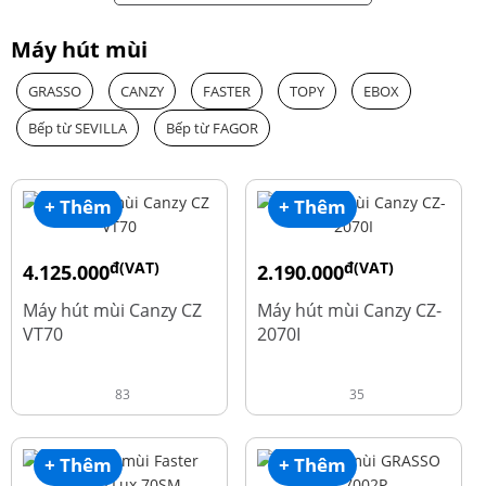
Máy hút mùi
GRASSO
CANZY
FASTER
TOPY
EBOX
Bếp từ SEVILLA
Bếp từ FAGOR
+ Thêm
+ Thêm
đ(VAT)
đ(VAT)
4.125.000
2.190.000
đ
đ
8.500.000
4.450.000
Máy hút mùi Canzy CZ
Máy hút mùi Canzy CZ-
VT70
2070I
83
35
+ Thêm
+ Thêm