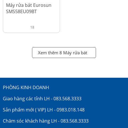
đ
18.990.000
Máy rửa bát Eurosun
SMS58EU09BT
18
Xem thêm 8 Máy rửa bát
PHÒNG KINH DOANH
Giao hàng các tỉnh LH - 083.568.3333
Sản phẩm mới ( VIP) LH - 0983.018.148
Chăm sóc khách hàng LH - 083.568.3333