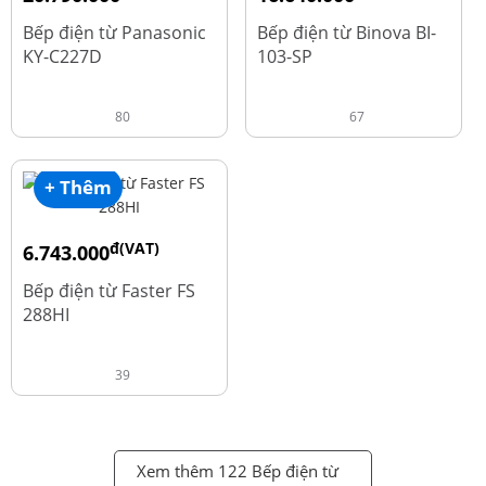
đ
đ
25.990.000
20.800.000
Bếp điện từ Panasonic
Bếp điện từ Binova BI-
KY-C227D
103-SP
80
67
+ Thêm
đ(VAT)
6.743.000
đ
8.990.000
Bếp điện từ Faster FS
288HI
39
Xem thêm 122 Bếp điện từ