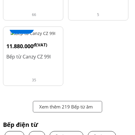
66
5
+ Thêm
đ(VAT)
11.880.000
đ
13.980.000
Bếp từ Canzy CZ 99I
35
Xem thêm 219 Bếp từ âm
Bếp điện từ