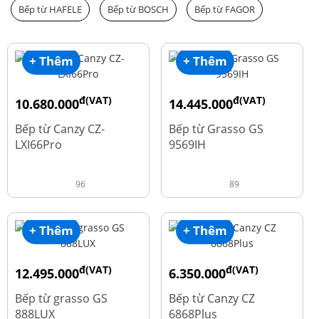
Bếp từ HAFELE
Bếp từ BOSCH
Bếp từ FAGOR
+ Thêm
+ Thêm
đ(VAT)
đ(VAT)
10.680.000
14.445.000
đ
đ
15.980.000
19.260.000
Bếp từ Canzy CZ-
Bếp từ Grasso GS
LXI66Pro
9569IH
96
89
+ Thêm
+ Thêm
đ(VAT)
đ(VAT)
12.495.000
6.350.000
đ
đ
16.660.000
15.980.000
Bếp từ grasso GS
Bếp từ Canzy CZ
888LUX
6868Plus