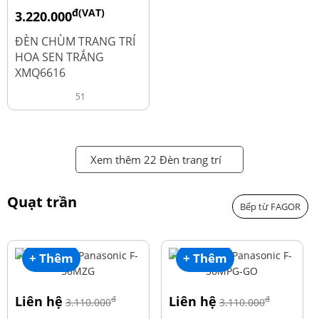
đ(VAT)
3.220.000
đ
4.600.000
ĐÈN CHÙM TRANG TRÍ
HOA SEN TRẮNG
XMQ6616
51
Xem thêm 22 Đèn trang trí
Quạt trần
Bếp từ FAGOR
+ Thêm
+ Thêm
Liên hệ
Liên hệ
đ
đ
3.110.000
3.110.000