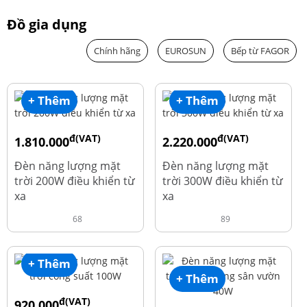
Đồ gia dụng
Chính hãng
EUROSUN
Bếp từ FAGOR
+ Thêm
+ Thêm
đ(VAT)
đ(VAT)
1.810.000
2.220.000
đ
đ
1.960.000
2.390.000
Đèn năng lượng mặt
Đèn năng lượng mặt
trời 200W điều khiển từ
trời 300W điều khiển từ
xa
xa
68
89
+ Thêm
+ Thêm
đ(VAT)
920.000