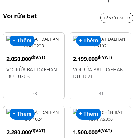
Vòi rửa bát
Bếp từ FAGOR
+ Thêm
+ Thêm
đ(VAT)
đ(VAT)
2.050.000
2.199.000
đ
đ
2.600.000
2.900.000
VÒI RỬA BÁT DAEHAN
VÒI RỬA BÁT DAEHAN
DU-1020B
DU-1021
43
41
+ Thêm
+ Thêm
đ(VAT)
đ(VAT)
2.280.000
1.500.000