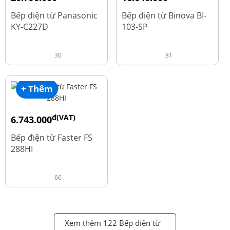
đ
đ
25.990.000
20.800.000
Bếp điện từ Panasonic
Bếp điện từ Binova BI-
KY-C227D
103-SP
30
81
+ Thêm
đ(VAT)
6.743.000
đ
8.990.000
Bếp điện từ Faster FS
288HI
66
Xem thêm 122 Bếp điện từ