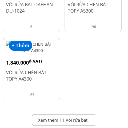
đ
đ
2.600.000
1.990.000
VÒI RỬA BÁT DAEHAN
VÒI RỬA CHÉN BÁT
DU-1024
TOPY A5300
6
96
+ Thêm
đ(VAT)
1.840.000
đ
2.450.000
VÒI RỬA CHÉN BÁT
TOPY A4300
63
Xem thêm 11 Vòi rửa bát