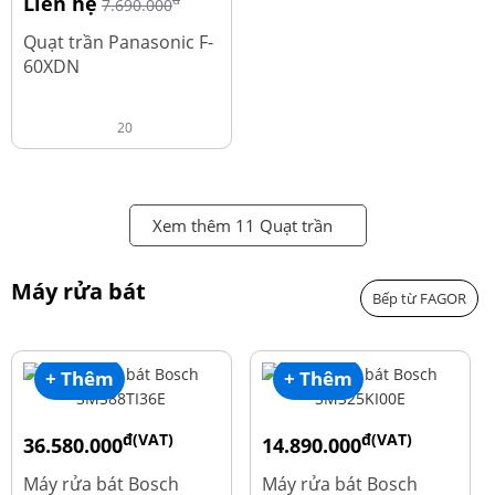
Liên hệ
đ
7.690.000
Quạt trần Panasonic F-
60XDN
20
Xem thêm 11 Quạt trần
Máy rửa bát
Bếp từ FAGOR
+ Thêm
+ Thêm
đ(VAT)
đ(VAT)
36.580.000
14.890.000
đ
đ
50.740.000
24.270.000
Máy rửa bát Bosch
Máy rửa bát Bosch