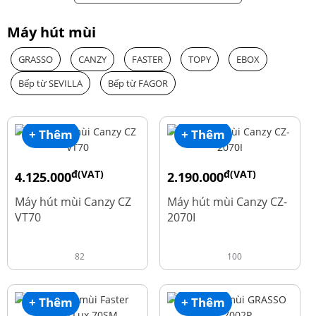
Máy hút mùi
GRASSO
CANZY
FASTER
TOPY
EBOX
Bếp từ SEVILLA
Bếp từ FAGOR
+ Thêm
+ Thêm
đ(VAT)
đ(VAT)
4.125.000
2.190.000
đ
đ
8.500.000
4.450.000
Máy hút mùi Canzy CZ
Máy hút mùi Canzy CZ-
VT70
2070I
82
100
+ Thêm
+ Thêm