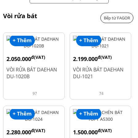
Vòi rửa bát
Bếp từ FAGOR
+ Thêm
+ Thêm
đ(VAT)
đ(VAT)
2.050.000
2.199.000
đ
đ
2.600.000
2.900.000
VÒI RỬA BÁT DAEHAN
VÒI RỬA BÁT DAEHAN
DU-1020B
DU-1021
97
74
+ Thêm
+ Thêm
đ(VAT)
đ(VAT)
2.280.000
1.500.000