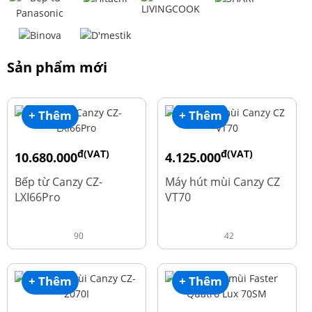
Sản phẩm mới
+ Thêm
+ Thêm
đ(VAT)
đ(VAT)
10.680.000
4.125.000
đ
đ
15.980.000
8.500.000
Bếp từ Canzy CZ-
Máy hút mùi Canzy CZ
LXI66Pro
VT70
90
42
+ Thêm
+ Thêm