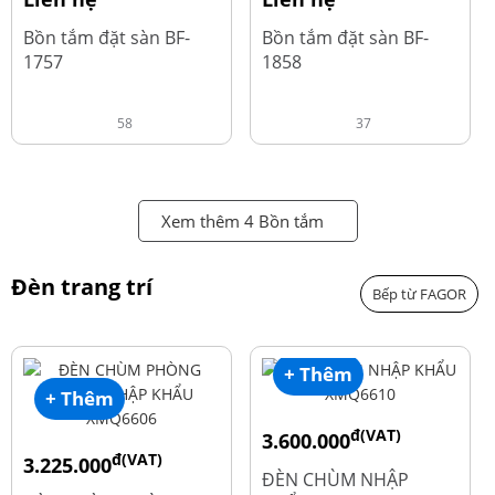
Bồn tắm đặt sàn BF-
Bồn tắm đặt sàn BF-
1757
1858
58
37
Xem thêm 4 Bồn tắm
Đèn trang trí
Bếp từ FAGOR
+ Thêm
+ Thêm
đ(VAT)
3.600.000
đ(VAT)
3.225.000
đ
4.800.000
ĐÈN CHÙM NHẬP
đ
4.300.000