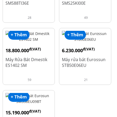
SMS88TI36E
SMS25KI00E
28
49
+ Thêm
+ Thêm
đ(VAT)
đ(VAT)
18.800.000
6.230.000
đ
đ
23.500.000
7.790.000
Máy Rửa Bát Dmestik
Máy rửa bát Eurossun
ES1402 SM
STB50E06EU
59
21
+ Thêm
đ(VAT)
15.190.000