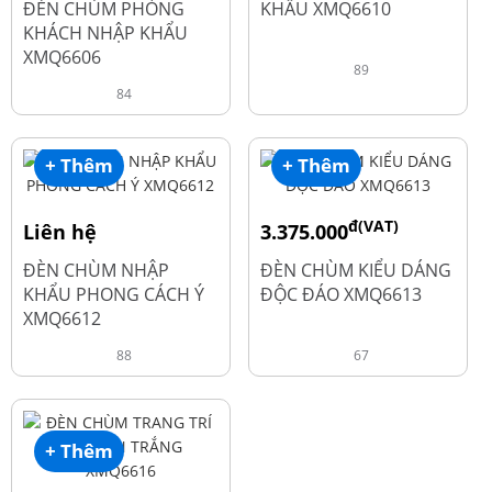
ĐÈN CHÙM PHÒNG
KHẨU XMQ6610
KHÁCH NHẬP KHẨU
XMQ6606
89
84
+ Thêm
+ Thêm
đ(VAT)
Liên hệ
3.375.000
đ
4.500.000
ĐÈN CHÙM NHẬP
ĐÈN CHÙM KIỂU DÁNG
KHẨU PHONG CÁCH Ý
ĐỘC ĐÁO XMQ6613
XMQ6612
88
67
+ Thêm