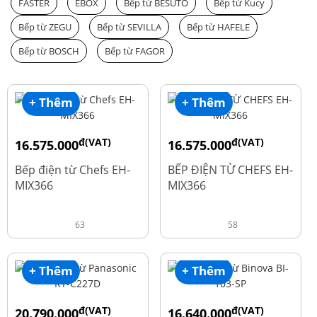
FASTER
EBOX
Bếp từ BESUTO
Bếp từ Kucy
Bếp từ ZEGU
Bếp từ SEVILLA
Bếp từ HAFELE
Bếp từ BOSCH
Bếp từ FAGOR
+ Thêm
+ Thêm
đ(VAT)
đ(VAT)
16.575.000
16.575.000
đ
đ
19.500.000
19.500.000
Bếp điện từ Chefs EH-
BẾP ĐIỆN TỪ CHEFS EH-
MIX366
MIX366
63
58
+ Thêm
+ Thêm
đ(VAT)
đ(VAT)
20.790.000
16.640.000