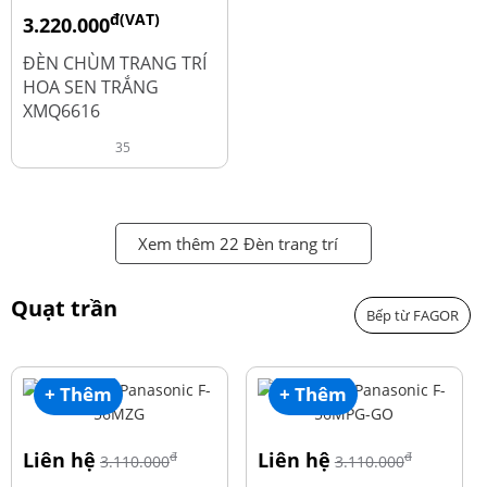
đ(VAT)
3.220.000
đ
4.600.000
ĐÈN CHÙM TRANG TRÍ
HOA SEN TRẮNG
XMQ6616
35
Xem thêm 22 Đèn trang trí
Quạt trần
Bếp từ FAGOR
+ Thêm
+ Thêm
Liên hệ
Liên hệ
đ
đ
3.110.000
3.110.000