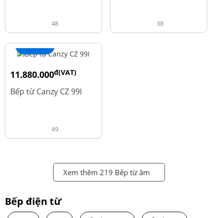
48
38
+ Thêm
đ(VAT)
11.880.000
đ
13.980.000
Bếp từ Canzy CZ 99I
49
Xem thêm 219 Bếp từ âm
Bếp điện từ