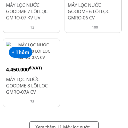
đ
đ
6.050.000
5.250.000
MÁY LỌC NƯỚC
MÁY LỌC NƯỚC
GOODME 7 LÕI LỌC
GOODME 6 LÕI LỌC
GMRO-07 KV UV
GMRO-06 CV
12
100
+ Thêm
đ(VAT)
4.450.000
đ
6.250.000
MÁY LỌC NƯỚC
GOODME 8 LÕI LỌC
GMRO-07A CV
78
Xem thêm 11 Máy lọc nước