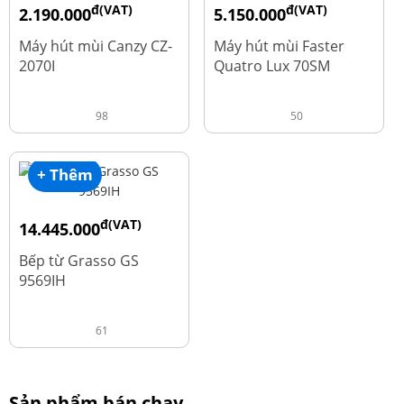
đ(VAT)
đ(VAT)
2.190.000
5.150.000
đ
đ
4.450.000
9.700.000
Máy hút mùi Canzy CZ-
Máy hút mùi Faster
2070I
Quatro Lux 70SM
98
50
+ Thêm
đ(VAT)
14.445.000
đ
19.260.000
Bếp từ Grasso GS
9569IH
61
Sản phẩm bán chạy