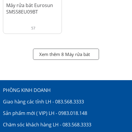
đ
18.990.000
Máy rửa bát Eurosun
SMS58EU09BT
57
Xem thêm 8 Máy rửa bát
PHÒNG KINH DOANH
Giao hàng các tỉnh LH - 083.568.3333
Sản phẩm mới ( VIP) LH - 0983.018.148
Chăm sóc khách hàng LH - 083.568.3333