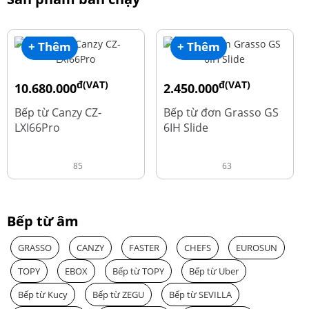
+ Thêm
+ Thêm
đ(VAT)
đ(VAT)
10.680.000
2.450.000
đ
đ
15.980.000
3.560.000
Bếp từ Canzy CZ-
Bếp từ đơn Grasso GS
LXI66Pro
6IH Slide
85
63
Bếp từ âm
GRASSO
CANZY
FASTER
CHEFS
EUROSUN
TOPY
EBOX
Bếp từ TOPY
Bếp từ Uber
Bếp từ Kucy
Bếp từ ZEGU
Bếp từ SEVILLA