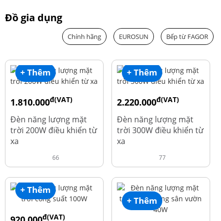
Đồ gia dụng
Chính hãng
EUROSUN
Bếp từ FAGOR
+ Thêm
+ Thêm
đ(VAT)
đ(VAT)
1.810.000
2.220.000
đ
đ
1.960.000
2.390.000
Đèn năng lượng mặt
Đèn năng lượng mặt
trời 200W điều khiển từ
trời 300W điều khiển từ
xa
xa
66
77
+ Thêm
+ Thêm
đ(VAT)
920.000