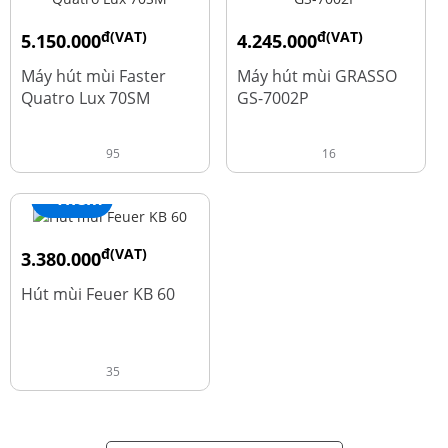
đ(VAT)
đ(VAT)
5.150.000
4.245.000
đ
đ
9.700.000
5.660.000
Máy hút mùi Faster
Máy hút mùi GRASSO
Quatro Lux 70SM
GS-7002P
95
16
+ Thêm
đ(VAT)
3.380.000
đ
4.600.000
Hút mùi Feuer KB 60
35