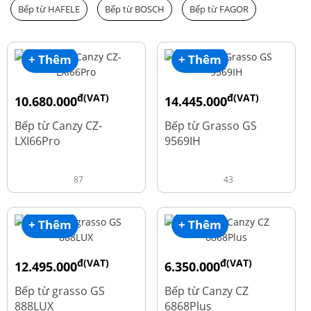
Bếp từ HAFELE
Bếp từ BOSCH
Bếp từ FAGOR
+ Thêm
+ Thêm
đ(VAT)
đ(VAT)
10.680.000
14.445.000
đ
đ
15.980.000
19.260.000
Bếp từ Canzy CZ-
Bếp từ Grasso GS
LXI66Pro
9569IH
87
43
+ Thêm
+ Thêm
đ(VAT)
đ(VAT)
12.495.000
6.350.000
đ
đ
16.660.000
15.980.000
Bếp từ grasso GS
Bếp từ Canzy CZ
888LUX
6868Plus