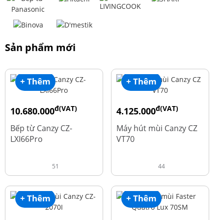
Sản phẩm mới
+ Thêm
+ Thêm
đ(VAT)
đ(VAT)
10.680.000
4.125.000
đ
đ
15.980.000
8.500.000
Bếp từ Canzy CZ-
Máy hút mùi Canzy CZ
LXI66Pro
VT70
51
44
+ Thêm
+ Thêm