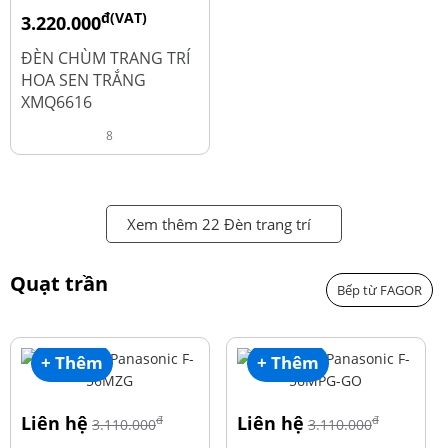
đ(VAT)
3.220.000
đ
4.600.000
ĐÈN CHÙM TRANG TRÍ
HOA SEN TRẮNG
XMQ6616
8
Xem thêm 22 Đèn trang trí
Quạt trần
Bếp từ FAGOR
+ Thêm
+ Thêm
Liên hệ
Liên hệ
đ
đ
3.110.000
3.110.000