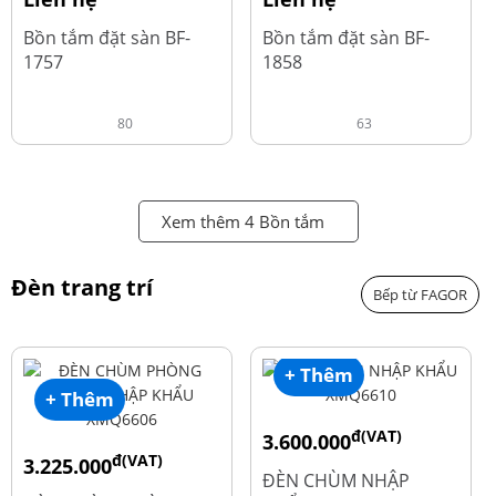
Bồn tắm đặt sàn BF-
Bồn tắm đặt sàn BF-
1757
1858
80
63
Xem thêm 4 Bồn tắm
Đèn trang trí
Bếp từ FAGOR
+ Thêm
+ Thêm
đ(VAT)
3.600.000
đ(VAT)
3.225.000
đ
4.800.000
ĐÈN CHÙM NHẬP
đ
4.300.000