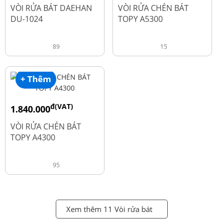
đ
đ
2.600.000
1.990.000
VÒI RỬA BÁT DAEHAN
VÒI RỬA CHÉN BÁT
DU-1024
TOPY A5300
89
15
+ Thêm
đ(VAT)
1.840.000
đ
2.450.000
VÒI RỬA CHÉN BÁT
TOPY A4300
95
Xem thêm 11 Vòi rửa bát