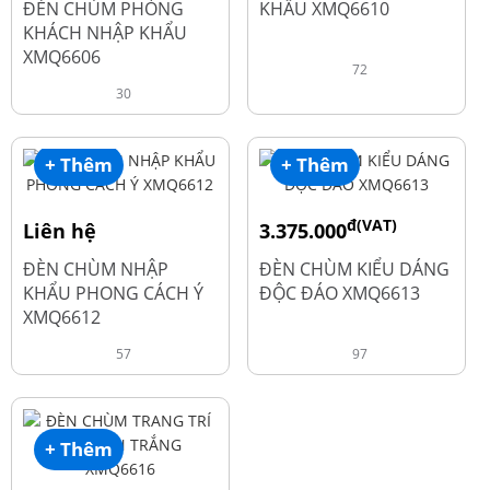
ĐÈN CHÙM PHÒNG
KHẨU XMQ6610
KHÁCH NHẬP KHẨU
XMQ6606
72
30
+ Thêm
+ Thêm
đ(VAT)
Liên hệ
3.375.000
đ
4.500.000
ĐÈN CHÙM NHẬP
ĐÈN CHÙM KIỂU DÁNG
KHẨU PHONG CÁCH Ý
ĐỘC ĐÁO XMQ6613
XMQ6612
57
97
+ Thêm