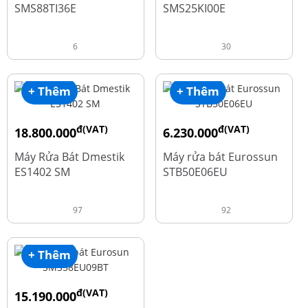
SMS88TI36E
SMS25KI00E
6
30
+ Thêm
+ Thêm
đ(VAT)
đ(VAT)
18.800.000
6.230.000
đ
đ
23.500.000
7.790.000
Máy Rửa Bát Dmestik
Máy rửa bát Eurossun
ES1402 SM
STB50E06EU
97
92
+ Thêm
đ(VAT)
15.190.000