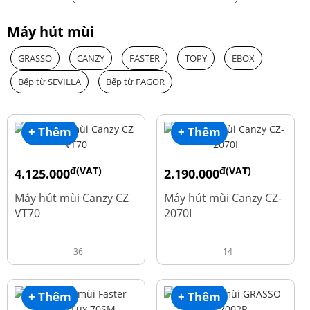
Máy hút mùi
GRASSO
CANZY
FASTER
TOPY
EBOX
Bếp từ SEVILLA
Bếp từ FAGOR
+ Thêm
+ Thêm
đ(VAT)
đ(VAT)
4.125.000
2.190.000
đ
đ
8.500.000
4.450.000
Máy hút mùi Canzy CZ
Máy hút mùi Canzy CZ-
VT70
2070I
36
14
+ Thêm
+ Thêm