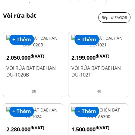
Vòi rửa bát
Bếp từ FAGOR
+ Thêm
+ Thêm
đ(VAT)
đ(VAT)
2.050.000
2.199.000
đ
đ
2.600.000
2.900.000
VÒI RỬA BÁT DAEHAN
VÒI RỬA BÁT DAEHAN
DU-1020B
DU-1021
89
49
+ Thêm
+ Thêm
đ(VAT)
đ(VAT)
2.280.000
1.500.000