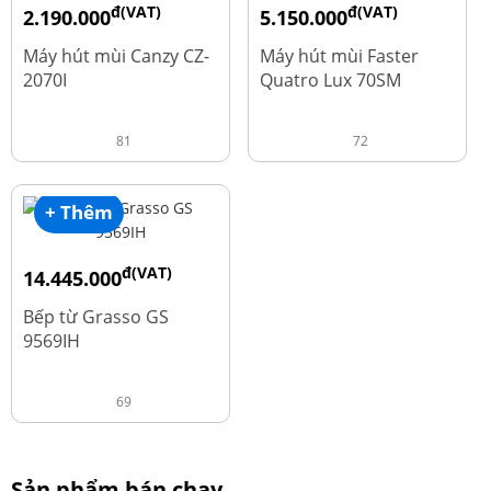
đ(VAT)
đ(VAT)
2.190.000
5.150.000
đ
đ
4.450.000
9.700.000
Máy hút mùi Canzy CZ-
Máy hút mùi Faster
2070I
Quatro Lux 70SM
81
72
+ Thêm
đ(VAT)
14.445.000
đ
19.260.000
Bếp từ Grasso GS
9569IH
69
Sản phẩm bán chạy