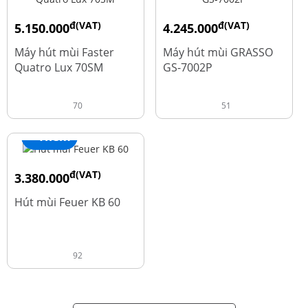
đ(VAT)
đ(VAT)
5.150.000
4.245.000
đ
đ
9.700.000
5.660.000
Máy hút mùi Faster
Máy hút mùi GRASSO
Quatro Lux 70SM
GS-7002P
70
51
+ Thêm
đ(VAT)
3.380.000
đ
4.600.000
Hút mùi Feuer KB 60
92