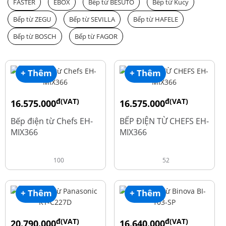
FASTER
EBOX
Bếp từ BESUTO
Bếp từ Kucy
Bếp từ ZEGU
Bếp từ SEVILLA
Bếp từ HAFELE
Bếp từ BOSCH
Bếp từ FAGOR
+ Thêm
+ Thêm
đ(VAT)
đ(VAT)
16.575.000
16.575.000
đ
đ
19.500.000
19.500.000
Bếp điện từ Chefs EH-
BẾP ĐIỆN TỪ CHEFS EH-
MIX366
MIX366
100
52
+ Thêm
+ Thêm
đ(VAT)
đ(VAT)
20.790.000
16.640.000