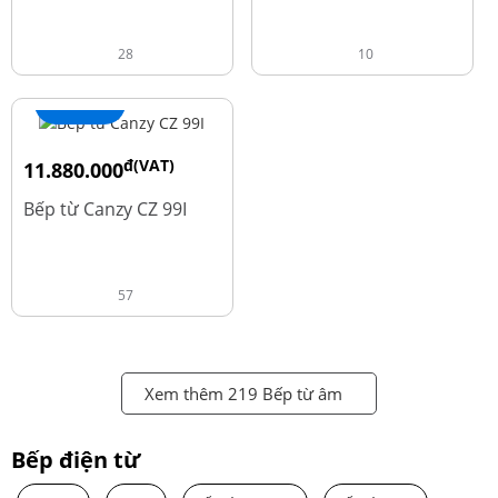
28
10
+ Thêm
đ(VAT)
11.880.000
đ
13.980.000
Bếp từ Canzy CZ 99I
57
Xem thêm 219 Bếp từ âm
Bếp điện từ