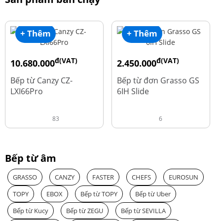
+ Thêm
+ Thêm
đ(VAT)
đ(VAT)
10.680.000
2.450.000
đ
đ
15.980.000
3.560.000
Bếp từ Canzy CZ-
Bếp từ đơn Grasso GS
LXI66Pro
6IH Slide
83
6
Bếp từ âm
GRASSO
CANZY
FASTER
CHEFS
EUROSUN
TOPY
EBOX
Bếp từ TOPY
Bếp từ Uber
Bếp từ Kucy
Bếp từ ZEGU
Bếp từ SEVILLA