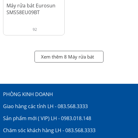
đ
18.990.000
Máy rửa bát Eurosun
SMS58EU09BT
92
Xem thêm 8 Máy rửa bát
PHÒNG KINH DOANH
Giao hàng các tỉnh LH - 083.568.3333
Sản phẩm mới ( VIP) LH - 0983.018.148
Chăm sóc khách hàng LH - 083.568.3333