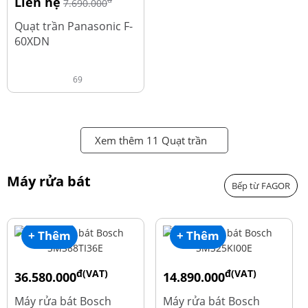
Liên hệ
đ
7.690.000
Quạt trần Panasonic F-
60XDN
69
Xem thêm 11 Quạt trần
Máy rửa bát
Bếp từ FAGOR
+ Thêm
+ Thêm
đ(VAT)
đ(VAT)
36.580.000
14.890.000
đ
đ
50.740.000
24.270.000
Máy rửa bát Bosch
Máy rửa bát Bosch