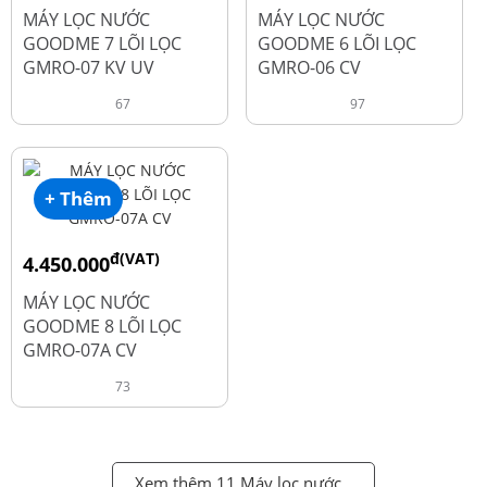
đ
đ
6.050.000
5.250.000
MÁY LỌC NƯỚC
MÁY LỌC NƯỚC
GOODME 7 LÕI LỌC
GOODME 6 LÕI LỌC
GMRO-07 KV UV
GMRO-06 CV
67
97
+ Thêm
đ(VAT)
4.450.000
đ
6.250.000
MÁY LỌC NƯỚC
GOODME 8 LÕI LỌC
GMRO-07A CV
73
Xem thêm 11 Máy lọc nước