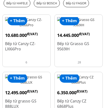
Bếp từ HAFELE
Bếp từ BOSCH
Bếp từ FAGOR
+ Thêm
+ Thêm
đ(VAT)
đ(VAT)
10.680.000
14.445.000
đ
đ
15.980.000
19.260.000
Bếp từ Canzy CZ-
Bếp từ Grasso GS
LXI66Pro
9569IH
6
28
+ Thêm
+ Thêm
đ(VAT)
đ(VAT)
12.495.000
6.350.000
đ
đ
16.660.000
15.980.000
Bếp từ grasso GS
Bếp từ Canzy CZ
888LUX
6868Plus