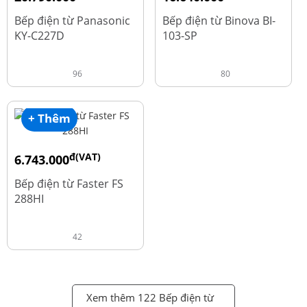
đ
đ
25.990.000
20.800.000
Bếp điện từ Panasonic
Bếp điện từ Binova BI-
KY-C227D
103-SP
96
80
+ Thêm
đ(VAT)
6.743.000
đ
8.990.000
Bếp điện từ Faster FS
288HI
42
Xem thêm 122 Bếp điện từ