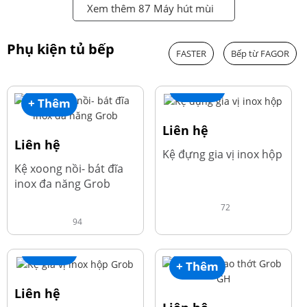
Xem thêm 87 Máy hút mùi
Phụ kiện tủ bếp
FASTER
Bếp từ FAGOR
+ Thêm
+ Thêm
Liên hệ
Liên hệ
Kệ đựng gia vị inox hộp
Kệ xoong nồi- bát đĩa
inox đa năng Grob
72
94
+ Thêm
+ Thêm
Liên hệ