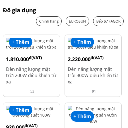
Đồ gia dụng
Chính hãng
EUROSUN
Bếp từ FAGOR
+ Thêm
+ Thêm
đ(VAT)
đ(VAT)
1.810.000
2.220.000
đ
đ
1.960.000
2.390.000
Đèn năng lượng mặt
Đèn năng lượng mặt
trời 200W điều khiển từ
trời 300W điều khiển từ
xa
xa
53
91
+ Thêm
+ Thêm
đ(VAT)
920.000