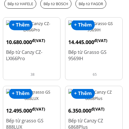
Bếp từ HAFELE
Bếp từ BOSCH
Bếp từ FAGOR
+ Thêm
+ Thêm
đ(VAT)
đ(VAT)
10.680.000
14.445.000
đ
đ
15.980.000
19.260.000
Bếp từ Canzy CZ-
Bếp từ Grasso GS
LXI66Pro
9569IH
38
65
+ Thêm
+ Thêm
đ(VAT)
đ(VAT)
12.495.000
6.350.000
đ
đ
16.660.000
15.980.000
Bếp từ grasso GS
Bếp từ Canzy CZ
888LUX
6868Plus