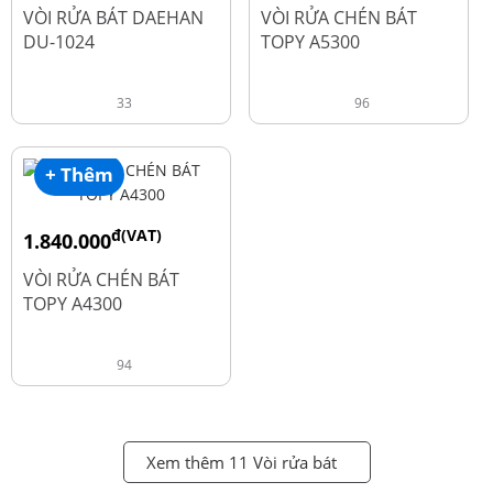
đ
đ
2.600.000
1.990.000
VÒI RỬA BÁT DAEHAN
VÒI RỬA CHÉN BÁT
DU-1024
TOPY A5300
33
96
+ Thêm
đ(VAT)
1.840.000
đ
2.450.000
VÒI RỬA CHÉN BÁT
TOPY A4300
94
Xem thêm 11 Vòi rửa bát