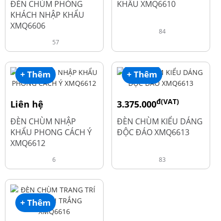
ĐÈN CHÙM PHÒNG
KHẨU XMQ6610
KHÁCH NHẬP KHẨU
XMQ6606
84
57
+ Thêm
+ Thêm
đ(VAT)
Liên hệ
3.375.000
đ
4.500.000
ĐÈN CHÙM NHẬP
ĐÈN CHÙM KIỂU DÁNG
KHẨU PHONG CÁCH Ý
ĐỘC ĐÁO XMQ6613
XMQ6612
6
83
+ Thêm