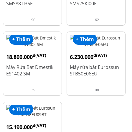
SMS88TI36E
SMS25KI00E
90
62
+ Thêm
+ Thêm
đ(VAT)
đ(VAT)
18.800.000
6.230.000
đ
đ
23.500.000
7.790.000
Máy Rửa Bát Dmestik
Máy rửa bát Eurossun
ES1402 SM
STB50E06EU
39
98
+ Thêm
đ(VAT)
15.190.000