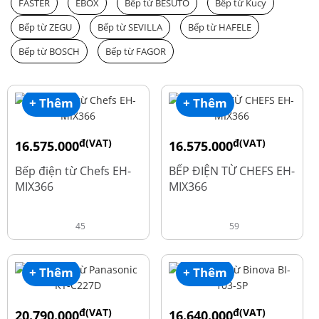
FASTER
EBOX
Bếp từ BESUTO
Bếp từ Kucy
Bếp từ ZEGU
Bếp từ SEVILLA
Bếp từ HAFELE
Bếp từ BOSCH
Bếp từ FAGOR
+ Thêm
+ Thêm
đ(VAT)
đ(VAT)
16.575.000
16.575.000
đ
đ
19.500.000
19.500.000
Bếp điện từ Chefs EH-
BẾP ĐIỆN TỪ CHEFS EH-
MIX366
MIX366
45
59
+ Thêm
+ Thêm
đ(VAT)
đ(VAT)
20.790.000
16.640.000