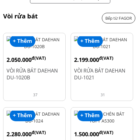
Vòi rửa bát
Bếp từ FAGOR
+ Thêm
+ Thêm
đ(VAT)
đ(VAT)
2.050.000
2.199.000
đ
đ
2.600.000
2.900.000
VÒI RỬA BÁT DAEHAN
VÒI RỬA BÁT DAEHAN
DU-1020B
DU-1021
37
31
+ Thêm
+ Thêm
đ(VAT)
đ(VAT)
2.280.000
1.500.000