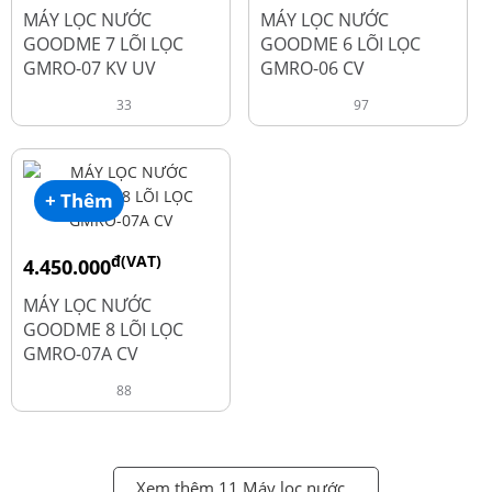
đ
đ
6.050.000
5.250.000
MÁY LỌC NƯỚC
MÁY LỌC NƯỚC
GOODME 7 LÕI LỌC
GOODME 6 LÕI LỌC
GMRO-07 KV UV
GMRO-06 CV
33
97
+ Thêm
đ(VAT)
4.450.000
đ
6.250.000
MÁY LỌC NƯỚC
GOODME 8 LÕI LỌC
GMRO-07A CV
88
Xem thêm 11 Máy lọc nước