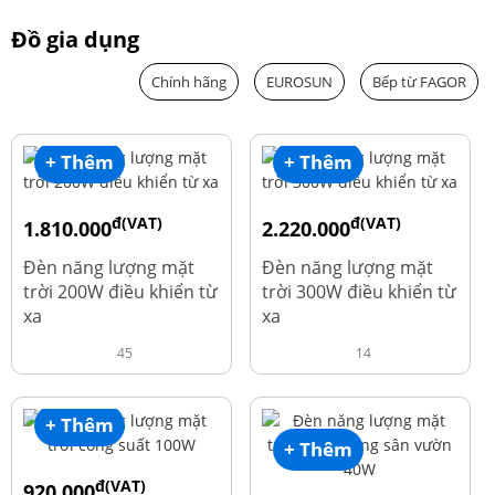
Đồ gia dụng
Chính hãng
EUROSUN
Bếp từ FAGOR
+ Thêm
+ Thêm
đ(VAT)
đ(VAT)
1.810.000
2.220.000
đ
đ
1.960.000
2.390.000
Đèn năng lượng mặt
Đèn năng lượng mặt
trời 200W điều khiển từ
trời 300W điều khiển từ
xa
xa
45
14
+ Thêm
+ Thêm
đ(VAT)
920.000