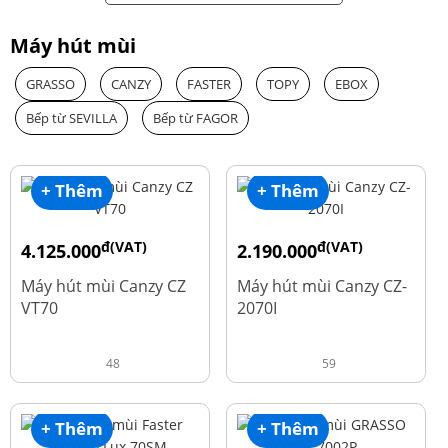
Máy hút mùi
GRASSO
CANZY
FASTER
TOPY
EBOX
Bếp từ SEVILLA
Bếp từ FAGOR
+ Thêm
+ Thêm
đ(VAT)
đ(VAT)
4.125.000
2.190.000
đ
đ
8.500.000
4.450.000
Máy hút mùi Canzy CZ
Máy hút mùi Canzy CZ-
VT70
2070I
48
59
+ Thêm
+ Thêm