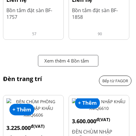
Bồn tắm đặt sàn BF-
Bồn tắm đặt sàn BF-
1757
1858
57
90
Xem thêm 4 Bồn tắm
Đèn trang trí
Bếp từ FAGOR
+ Thêm
+ Thêm
đ(VAT)
3.600.000
đ(VAT)
3.225.000
đ
4.800.000
ĐÈN CHÙM NHẬP
đ
4.300.000