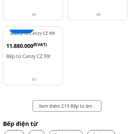
94
48
+ Thêm
đ(VAT)
11.880.000
đ
13.980.000
Bếp từ Canzy CZ 99I
93
Xem thêm 219 Bếp từ âm
Bếp điện từ