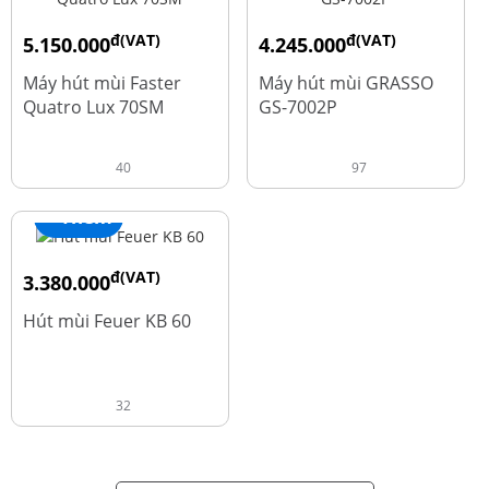
đ(VAT)
đ(VAT)
5.150.000
4.245.000
đ
đ
9.700.000
5.660.000
Máy hút mùi Faster
Máy hút mùi GRASSO
Quatro Lux 70SM
GS-7002P
40
97
+ Thêm
đ(VAT)
3.380.000
đ
4.600.000
Hút mùi Feuer KB 60
32