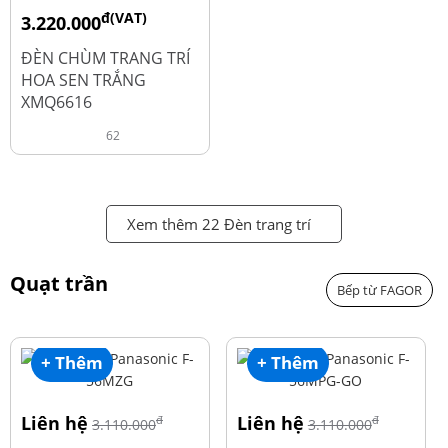
đ(VAT)
3.220.000
đ
4.600.000
ĐÈN CHÙM TRANG TRÍ
HOA SEN TRẮNG
XMQ6616
62
Xem thêm 22 Đèn trang trí
Quạt trần
Bếp từ FAGOR
+ Thêm
+ Thêm
Liên hệ
Liên hệ
đ
đ
3.110.000
3.110.000