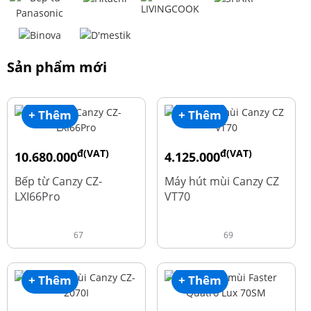
Sản phẩm mới
+ Thêm
+ Thêm
đ(VAT)
đ(VAT)
10.680.000
4.125.000
đ
đ
15.980.000
8.500.000
Bếp từ Canzy CZ-
Máy hút mùi Canzy CZ
LXI66Pro
VT70
67
69
+ Thêm
+ Thêm