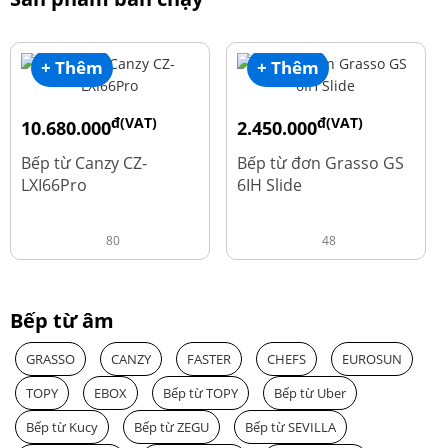
+ Thêm
+ Thêm
đ(VAT)
đ(VAT)
10.680.000
2.450.000
đ
đ
15.980.000
3.560.000
Bếp từ Canzy CZ-
Bếp từ đơn Grasso GS
LXI66Pro
6IH Slide
80
48
Bếp từ âm
GRASSO
CANZY
FASTER
CHEFS
EUROSUN
TOPY
EBOX
Bếp từ TOPY
Bếp từ Uber
Bếp từ Kucy
Bếp từ ZEGU
Bếp từ SEVILLA