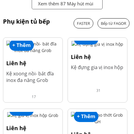
Xem thêm 87 Máy hút mùi
Phụ kiện tủ bếp
FASTER
Bếp từ FAGOR
+ Thêm
+ Thêm
Liên hệ
Liên hệ
Kệ đựng gia vị inox hộp
Kệ xoong nồi- bát đĩa
inox đa năng Grob
31
17
+ Thêm
+ Thêm
Liên hệ