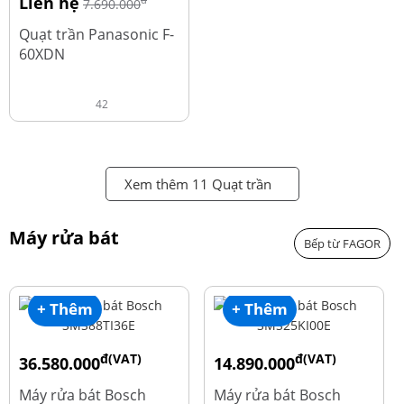
Liên hệ
đ
7.690.000
Quạt trần Panasonic F-
60XDN
42
Xem thêm 11 Quạt trần
Máy rửa bát
Bếp từ FAGOR
+ Thêm
+ Thêm
đ(VAT)
đ(VAT)
36.580.000
14.890.000
đ
đ
50.740.000
24.270.000
Máy rửa bát Bosch
Máy rửa bát Bosch