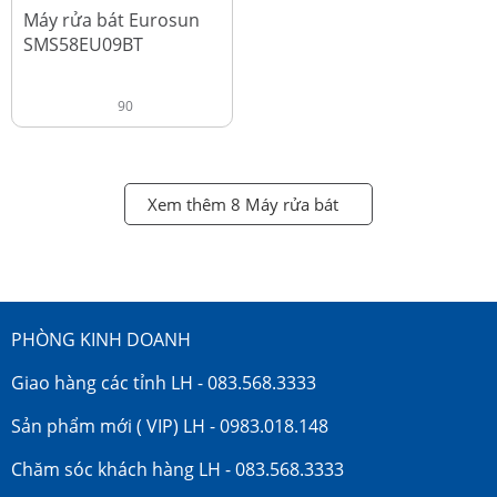
đ
18.990.000
Máy rửa bát Eurosun
SMS58EU09BT
90
Xem thêm 8 Máy rửa bát
PHÒNG KINH DOANH
Giao hàng các tỉnh LH - 083.568.3333
Sản phẩm mới ( VIP) LH - 0983.018.148
Chăm sóc khách hàng LH - 083.568.3333