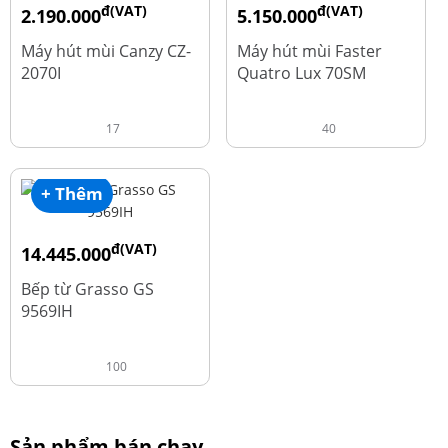
đ(VAT)
đ(VAT)
2.190.000
5.150.000
đ
đ
4.450.000
9.700.000
Máy hút mùi Canzy CZ-
Máy hút mùi Faster
2070I
Quatro Lux 70SM
17
40
+ Thêm
đ(VAT)
14.445.000
đ
19.260.000
Bếp từ Grasso GS
9569IH
100
Sản phẩm bán chạy