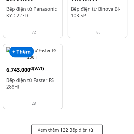
đ
đ
25.990.000
20.800.000
Bếp điện từ Panasonic
Bếp điện từ Binova BI-
KY-C227D
103-SP
72
88
+ Thêm
đ(VAT)
6.743.000
đ
8.990.000
Bếp điện từ Faster FS
288HI
23
Xem thêm 122 Bếp điện từ