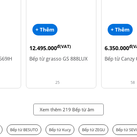
+ Thêm
+ Thêm
đ(VAT)
đ(V
12.495.000
6.350.000
đ
đ
16.660.000
15.980.000
569IH
Bếp từ grasso GS 888LUX
Bếp từ Canzy
25
58
Xem thêm 219 Bếp từ âm
Bếp từ BESUTO
Bếp từ Kucy
Bếp từ ZEGU
Bếp từ SEV