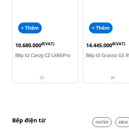
+ Thêm
+ Thêm
đ(VAT)
đ(VAT)
10.680.000
14.445.000
đ
đ
15.980.000
19.260.000
Bếp từ Canzy CZ-LXI66Pro
Bếp từ Grasso GS 9
23
36
Bếp điện từ
FASTER
EBOX