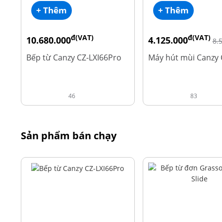
+ Thêm
+ Thêm
đ(VAT)
đ(VAT)
10.680.000
4.125.000
8.
đ
15.980.000
Bếp từ Canzy CZ-LXI66Pro
Máy hút mùi Canzy 
46
83
Sản phẩm bán chạy