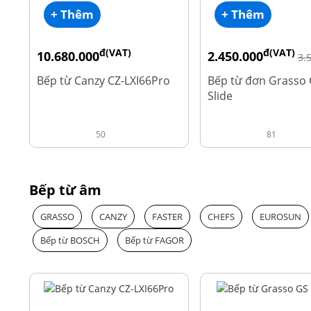
+ Thêm
+ Thêm
đ(VAT)
đ(VAT)
10.680.000
2.450.000
3.
đ
15.980.000
Bếp từ Canzy CZ-LXI66Pro
Bếp từ đơn Grasso 
Slide
50
81
Bếp từ âm
GRASSO
CANZY
FASTER
CHEFS
EUROSUN
Bếp từ BOSCH
Bếp từ FAGOR