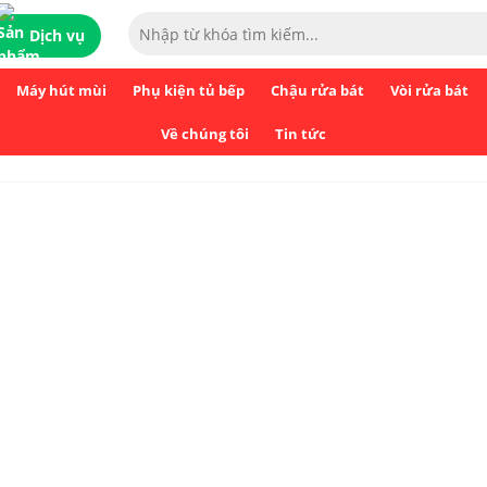
Dịch vụ
Máy hút mùi
Phụ kiện tủ bếp
Chậu rửa bát
Vòi rửa bát
Về chúng tôi
Tin tức