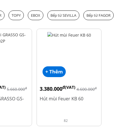
R
TOPY
EBOX
Bếp từ SEVILLA
Bếp từ FAGOR
+ Thêm
AT)
đ(VAT)
3.380.000
đ
đ
5.660.000
4.600.000
GRASSO GS-
Hút mùi Feuer KB 60
82