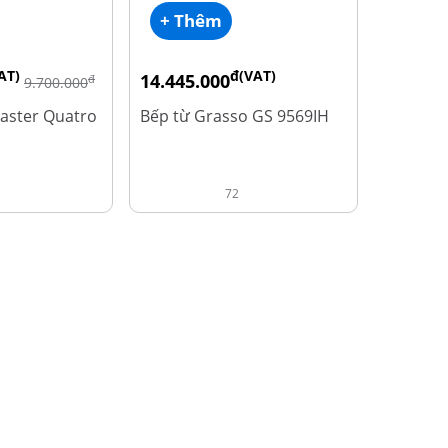
+ Thêm
AT)
đ(VAT)
14.445.000
đ
9.700.000
đ
19.260.000
aster Quatro
Bếp từ Grasso GS 9569IH
72