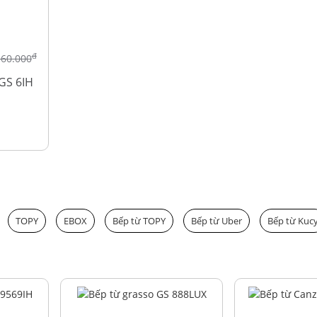
đ
560.000
GS 6IH
TOPY
EBOX
Bếp từ TOPY
Bếp từ Uber
Bếp từ Kuc