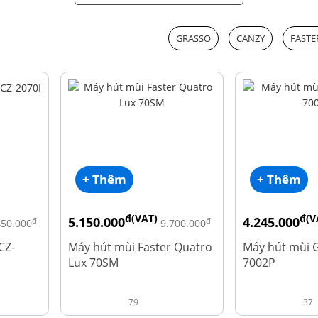
GRASSO
CANZY
FASTE
+ Thêm
+ Thêm
đ(VAT)
đ(V
5.150.000
4.245.000
đ
đ
450.000
9.700.000
CZ-
Máy hút mùi Faster Quatro
Máy hút mùi 
Lux 70SM
7002P
79
37