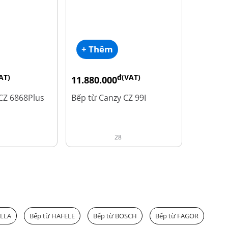
+ Thêm
AT)
đ(VAT)
11.880.000
đ
13.980.000
 CZ 6868Plus
Bếp từ Canzy CZ 99I
28
ILLA
Bếp từ HAFELE
Bếp từ BOSCH
Bếp từ FAGOR