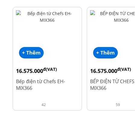
+ Thêm
+ Thêm
đ(VAT)
đ(VAT)
16.575.000
16.575.000
đ
đ
19.500.000
19.500.000
Bếp điện từ Chefs EH-
BẾP ĐIỆN TỪ CHEFS
MIX366
MIX366
42
59