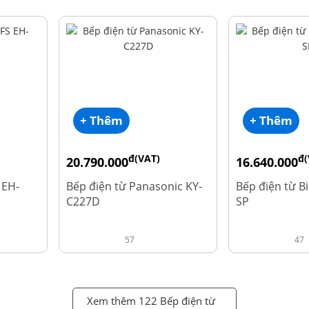
+ Thêm
+ Thêm
đ(VAT)
đ(
20.790.000
16.640.000
đ
đ
25.990.000
20.800.000
 EH-
Bếp điện từ Panasonic KY-
Bếp điện từ B
C227D
SP
57
47
Xem thêm 122 Bếp điện từ