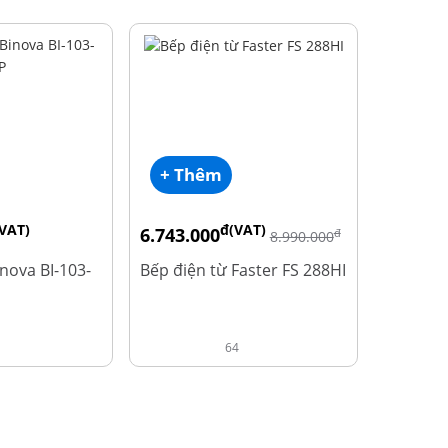
+ Thêm
VAT)
đ(VAT)
6.743.000
đ
8.990.000
inova BI-103-
Bếp điện từ Faster FS 288HI
64