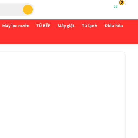
0
0đ
Máy lọc nước
TỦ BẾP
Máy giặt
Tủ lạnh
Điều hòa