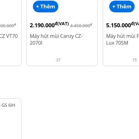
+ Thêm
+ Thêm
đ(VAT)
đ(V
2.190.000
5.150.000
đ
đ
500.000
4.450.000
CZ VT70
Máy hút mùi Canzy CZ-
Máy hút mùi F
2070I
Lux 70SM
37
75