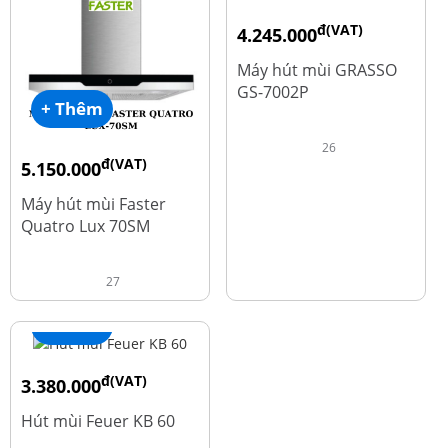
đ(VAT)
4.245.000
đ
5.660.000
Máy hút mùi GRASSO
GS-7002P
+ Thêm
26
đ(VAT)
5.150.000
đ
9.700.000
Máy hút mùi Faster
Quatro Lux 70SM
27
+ Thêm
đ(VAT)
3.380.000
đ
4.600.000
Hút mùi Feuer KB 60