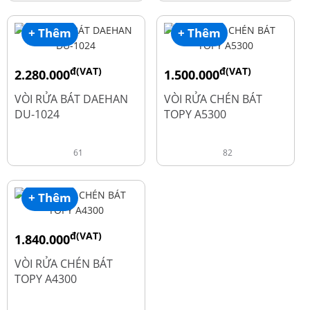
+ Thêm
+ Thêm
đ(VAT)
đ(VAT)
2.280.000
1.500.000
đ
đ
2.600.000
1.990.000
VÒI RỬA BÁT DAEHAN
VÒI RỬA CHÉN BÁT
DU-1024
TOPY A5300
61
82
+ Thêm
đ(VAT)
1.840.000
đ
2.450.000
VÒI RỬA CHÉN BÁT
TOPY A4300