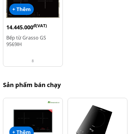
+ Thêm
đ(VAT)
14.445.000
đ
19.260.000
Bếp từ Grasso GS
9569IH
8
Sản phẩm bán chạy
+ Thêm