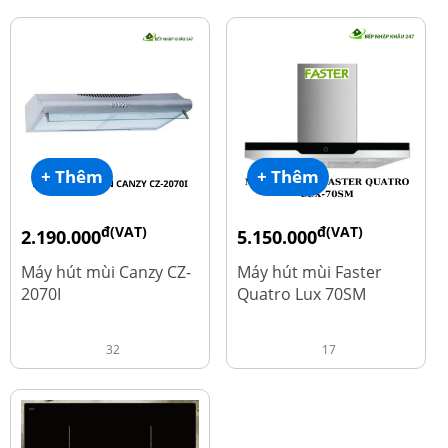
+ Thêm
+ Thêm
đ(VAT)
đ(VAT)
2.190.000
5.150.000
đ
đ
4.450.000
9.700.000
Máy hút mùi Canzy CZ-
Máy hút mùi Faster
2070I
Quatro Lux 70SM
32
17