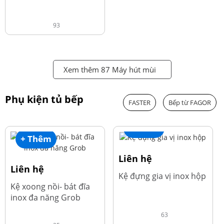
93
Xem thêm 87 Máy hút mùi
Phụ kiện tủ bếp
FASTER
Bếp từ FAGOR
+ Thêm
+ Thêm
Liên hệ
Liên hệ
Kệ đựng gia vị inox hộp
Kệ xoong nồi- bát đĩa
inox đa năng Grob
63