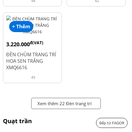
94
42
+ Thêm
đ(VAT)
3.220.000
đ
4.600.000
ĐÈN CHÙM TRANG TRÍ
HOA SEN TRẮNG
XMQ6616
45
Xem thêm 22 Đèn trang trí
Quạt trần
Bếp từ FAGOR