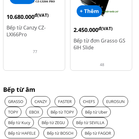
+ Thêm
đ(VAT)
10.680.000
đ
15.980.000
Bếp từ Canzy CZ-
đ(VAT)
2.450.000
LXI66Pro
đ
3.560.000
Bếp từ đơn Grasso GS
6IH Slide
77
48
Bếp từ âm
GRASSO
CANZY
FASTER
CHEFS
EUROSUN
TOPY
EBOX
Bếp từ TOPY
Bếp từ Uber
Bếp từ Kucy
Bếp từ ZEGU
Bếp từ SEVILLA
Bếp từ HAFELE
Bếp từ BOSCH
Bếp từ FAGOR