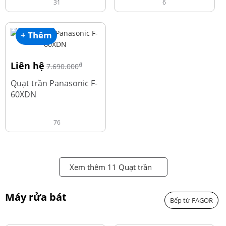
31
6
+ Thêm
Liên hệ
đ
7.690.000
Quạt trần Panasonic F-
60XDN
76
Xem thêm 11 Quạt trần
Máy rửa bát
Bếp từ FAGOR