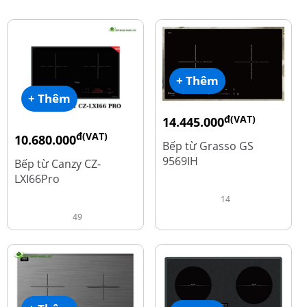
+ Thêm
+ Thêm
đ(VAT)
14.445.000
đ(VAT)
đ
10.680.000
19.260.000
Bếp từ Grasso GS
đ
15.980.000
9569IH
Bếp từ Canzy CZ-
LXI66Pro
14
49