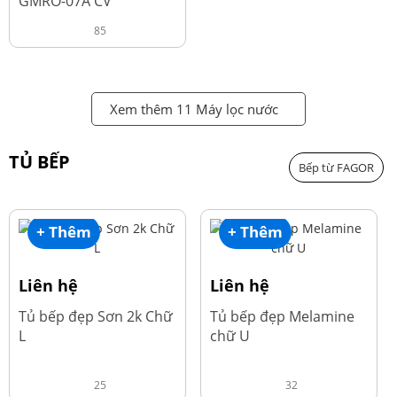
GMRO-07A CV
85
Xem thêm 11 Máy lọc nước
TỦ BẾP
Bếp từ FAGOR
+ Thêm
+ Thêm
Liên hệ
Liên hệ
Tủ bếp đẹp Sơn 2k Chữ
Tủ bếp đẹp Melamine
L
chữ U
25
32