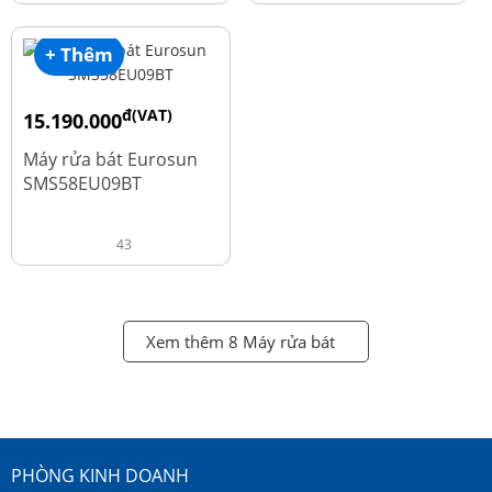
+ Thêm
đ(VAT)
15.190.000
đ
18.990.000
Máy rửa bát Eurosun
SMS58EU09BT
43
Xem thêm 8 Máy rửa bát
PHÒNG KINH DOANH