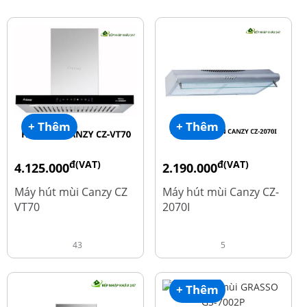
+ Thêm
+ Thêm
đ(VAT)
đ(VAT)
4.125.000
2.190.000
đ
đ
8.500.000
4.450.000
Máy hút mùi Canzy CZ
Máy hút mùi Canzy CZ-
VT70
2070I
43
5
+ Thêm