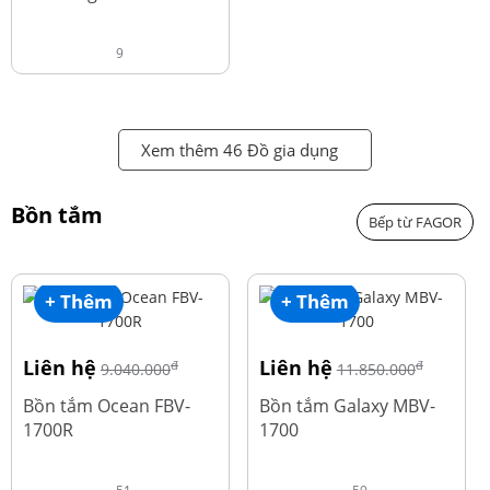
9
Xem thêm 46 Đồ gia dụng
Bồn tắm
Bếp từ FAGOR
+ Thêm
+ Thêm
Liên hệ
Liên hệ
đ
đ
9.040.000
11.850.000
Bồn tắm Ocean FBV-
Bồn tắm Galaxy MBV-
1700R
1700