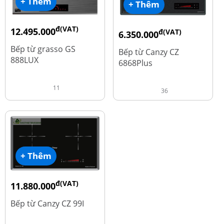
+ Thêm
+ Thêm
đ(VAT)
12.495.000
đ(VAT)
6.350.000
đ
16.660.000
đ
15.980.000
Bếp từ grasso GS
Bếp từ Canzy CZ
888LUX
6868Plus
11
36
+ Thêm
đ(VAT)
11.880.000
đ
13.980.000
Bếp từ Canzy CZ 99I