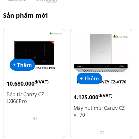
Sản phẩm mới
+ Thêm
+ Thêm
đ(VAT)
10.680.000
đ
15.980.000
Bếp từ Canzy CZ-
đ(VAT)
4.125.000
LXI66Pro
đ
8.500.000
Máy hút mùi Canzy CZ
VT70
47
23