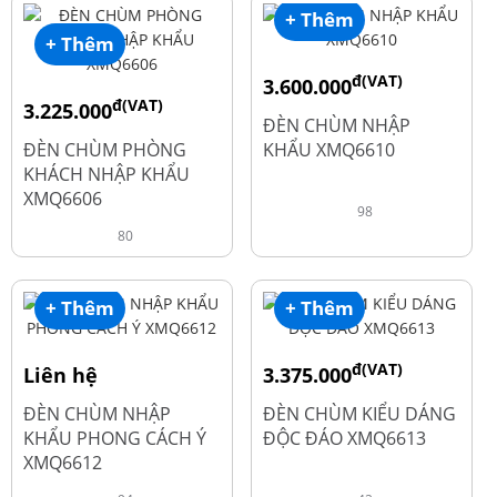
+ Thêm
+ Thêm
đ(VAT)
3.600.000
đ(VAT)
3.225.000
đ
4.800.000
ĐÈN CHÙM NHẬP
đ
4.300.000
ĐÈN CHÙM PHÒNG
KHẨU XMQ6610
KHÁCH NHẬP KHẨU
XMQ6606
98
80
+ Thêm
+ Thêm
đ(VAT)
Liên hệ
3.375.000
đ
4.500.000
ĐÈN CHÙM NHẬP
ĐÈN CHÙM KIỂU DÁNG
KHẨU PHONG CÁCH Ý
ĐỘC ĐÁO XMQ6613
XMQ6612