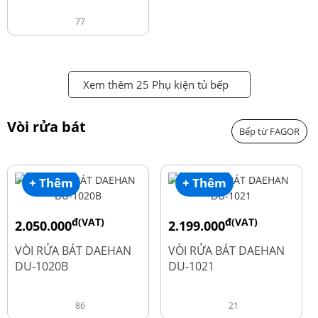
77
Xem thêm 25 Phụ kiện tủ bếp
Vòi rửa bát
Bếp từ FAGOR
+ Thêm
+ Thêm
đ(VAT)
đ(VAT)
2.050.000
2.199.000
đ
đ
2.600.000
2.900.000
VÒI RỬA BÁT DAEHAN
VÒI RỬA BÁT DAEHAN
DU-1020B
DU-1021
86
21