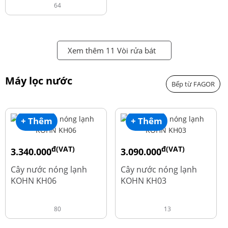
64
Xem thêm 11 Vòi rửa bát
Máy lọc nước
Bếp từ FAGOR
+ Thêm
+ Thêm
đ(VAT)
đ(VAT)
3.340.000
3.090.000
đ
đ
4.550.000
3.690.000
Cây nước nóng lạnh
Cây nước nóng lạnh
KOHN KH06
KOHN KH03
80
13