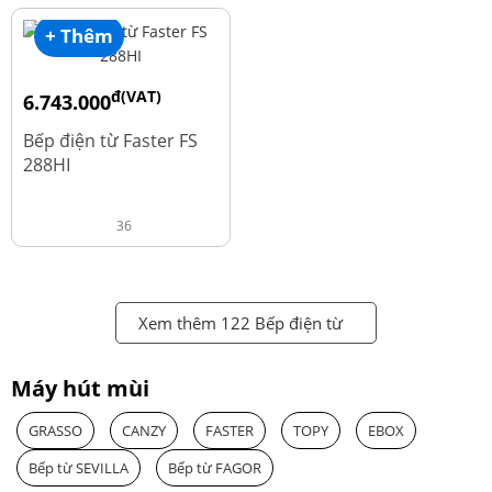
+ Thêm
đ(VAT)
6.743.000
đ
8.990.000
Bếp điện từ Faster FS
288HI
36
Xem thêm 122 Bếp điện từ
Máy hút mùi
GRASSO
CANZY
FASTER
TOPY
EBOX
Bếp từ SEVILLA
Bếp từ FAGOR