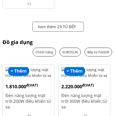
63
Xem thêm 29 TỦ BẾP
Đồ gia dụng
Chính hãng
EUROSUN
Bếp từ FAGOR
+ Thêm
+ Thêm
đ(VAT)
đ(VAT)
1.810.000
2.220.000
đ
đ
1.960.000
2.390.000
Đèn năng lượng mặt
Đèn năng lượng mặt
trời 200W điều khiển từ
trời 300W điều khiển từ
xa
xa
86
48