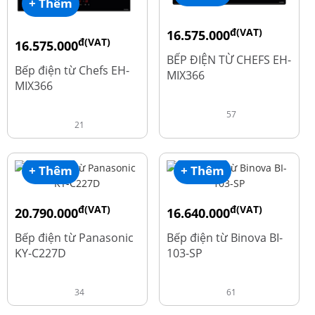
+ Thêm
đ(VAT)
16.575.000
đ(VAT)
16.575.000
đ
19.500.000
BẾP ĐIỆN TỪ CHEFS EH-
đ
19.500.000
Bếp điện từ Chefs EH-
MIX366
MIX366
57
21
+ Thêm
+ Thêm
đ(VAT)
đ(VAT)
20.790.000
16.640.000
đ
đ
25.990.000
20.800.000
Bếp điện từ Panasonic
Bếp điện từ Binova BI-
KY-C227D
103-SP
34
61