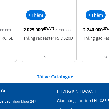
+ Thêm
+ Thêm
đ(VAT)
đ(V
2.025.000
2.240.000
đ
đ
700.000
2.700.000
S RC15B
Thùng rác Faster FS DB20D
Thùng gạo Fas
5
64
Tải về Catalogue
TÔI
PHÒNG KINH DOANH
Giao hàng các tỉnh LH - 083.
về bếp nhập khẩu 247