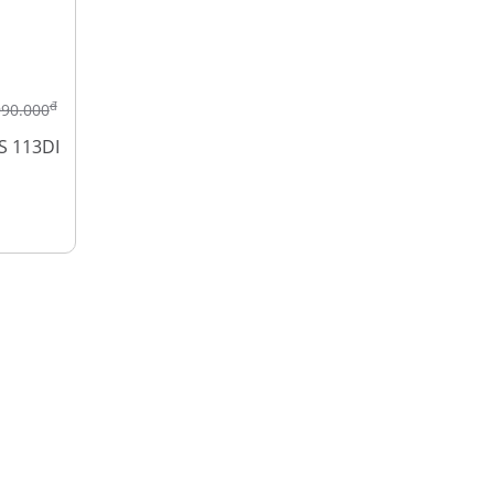
đ
990.000
S 113DI