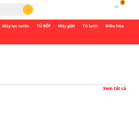
0
0đ
Máy lọc nước
TỦ BẾP
Máy giặt
Tủ lạnh
Điều hòa
Xem tất cả