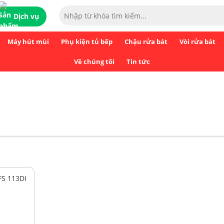
Dịch vụ
Máy hút mùi
Phụ kiện tủ bếp
Chậu rửa bát
Vòi rửa bát
Về chúng tôi
Tin tức