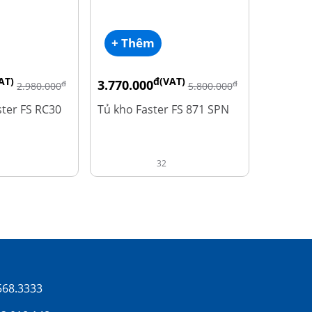
+ Thêm
AT)
đ(VAT)
3.770.000
đ
đ
2.980.000
5.800.000
ter FS RC30
Tủ kho Faster FS 871 SPN
32
568.3333