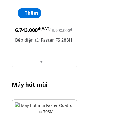
+ Thêm
đ(VAT)
6.743.000
đ
8.990.000
Bếp điện từ Faster FS 288HI
78
Máy hút mùi