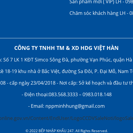
Sản phẩm mới ( VIP) LH - 09
Chăm sóc khách hàng LH - 0
CÔNG TY TNHH TM & XD HDG VIỆT HÀN
nh: Số 7 LK 1 KĐT Simco Sông Đà, phường Vạn Phúc, quận Hà
n kề 18-19 khu nhà ở Bắc Việt, đường Sa Đôi, P. Đại Mỗ, Nam 
08 - cấp ngày 23/04/2018 - Nơi cấp: Sở kế hoạch và đầu tư 
- Điện thoại:083.568.3333 – 0983.018.148
- Email: nppminhhung@gmail.com
© 2022 BẾP NHẬP KHẨU 247. All Rights Reserved.