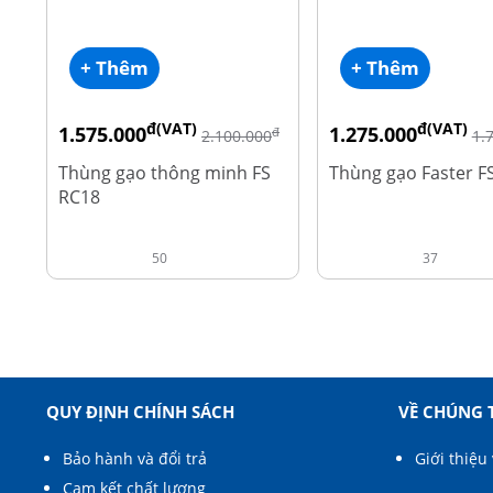
+ Thêm
+ Thêm
đ(VAT)
đ(VAT)
1.575.000
1.275.000
đ
2.100.000
1.
Thùng gạo thông minh FS
Thùng gạo Faster F
RC18
50
37
QUY ĐỊNH CHÍNH SÁCH
VỀ CHÚNG 
Bảo hành và đổi trả
Giới thiệu 
Cam kết chất lượng