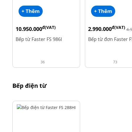
+ Thêm
+ Thêm
đ(VAT)
đ(VAT)
10.950.000
2.990.000
4.
đ
18.900.000
Bếp từ Faster FS 986I
Bếp từ đơn Faster F
36
73
Bếp điện từ