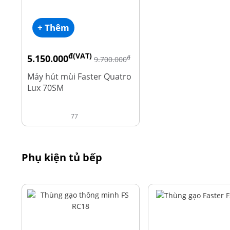
+ Thêm
đ(VAT)
5.150.000
đ
9.700.000
Máy hút mùi Faster Quatro
Lux 70SM
77
Phụ kiện tủ bếp